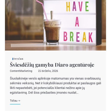
Verslas
Šviesdėžių gamyba Diaro agentūroje
ContentMarketing
26 birželio, 2026
Šiuolaikinėje verslo aplinkoje matomumas yra vienas svarbiausių
sėkmės veiksnių. Net ir kokybiškiausi produktai ar paslaugos gali
likti nepastebėti, jei potencialūs klientai nežino apie jų
egzistavimą. Dėl šios priežasties įmonės nuolat…
Toliau ->