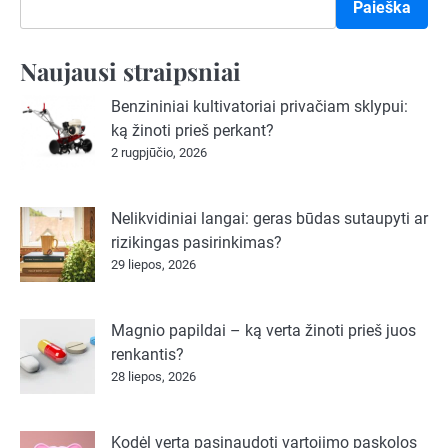
įrašų
Paieška
Naujausi straipsniai
Benzininiai kultivatoriai privačiam sklypui:
ką žinoti prieš perkant?
2 rugpjūčio, 2026
Nelikvidiniai langai: geras būdas sutaupyti ar
rizikingas pasirinkimas?
29 liepos, 2026
Magnio papildai – ką verta žinoti prieš juos
renkantis?
28 liepos, 2026
Kodėl verta pasinaudoti vartojimo paskolos