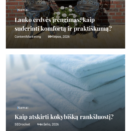
Namai
Lauko erdvės įrengimas: kaip
suderinti komfortą ir praktiškumą?
ContentMarketing
20 liepos, 2026
Namai
Kaip atskirti kokybišką rankšluostį?
SEOrocket
1 birželio, 2026