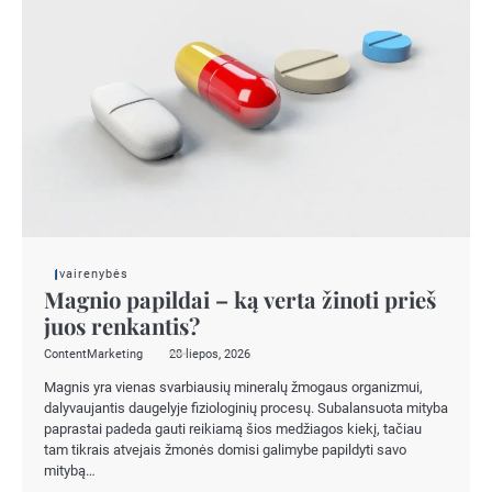
Įvairenybės
Magnio papildai – ką verta žinoti prieš
juos renkantis?
ContentMarketing
28 liepos, 2026
Magnis yra vienas svarbiausių mineralų žmogaus organizmui,
dalyvaujantis daugelyje fiziologinių procesų. Subalansuota mityba
paprastai padeda gauti reikiamą šios medžiagos kiekį, tačiau
tam tikrais atvejais žmonės domisi galimybe papildyti savo
mitybą…