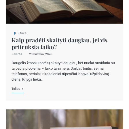
Kultūra
Kaip pradėti skaityti daugiau, jei vis
pritrūksta laiko?
Zavinta
29 birželio, 2026
Daugelis žmonių norėtų skaityti daugiau, bet nuolat susiduria su
ta pačia problema – laiko tarsi nėra. Darbai, buitis, šeima,
telefonas, serialai ir kasdieniai rūpesčiai lengvai užpildo visą
dieną. Knyga lieka…
Toliau ->