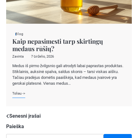
Blog
Kaip nepasimesti tarp skirtingų
medaus rūšių?
Zavinta
7 birželio, 2026
Medus iš pirmo žvilgsnio gali atrodyti labai paprastas produktas.
Stiklainis, auksinė spalva, saldus skonis – tarsi viskas aišku.
Tačiau pradėjus domėtis paaiškėja, kad medaus įvairovė yra
gerokai platesnė. Vienas medus…
Toliau ->
Navigacija
Senesni įrašai
Paieška
tarp