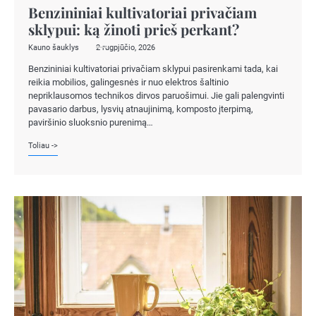
Benzininiai kultivatoriai privačiam
sklypui: ką žinoti prieš perkant?
Kauno šauklys
2 rugpjūčio, 2026
Benzininiai kultivatoriai privačiam sklypui pasirenkami tada, kai
reikia mobilios, galingesnės ir nuo elektros šaltinio
nepriklausomos technikos dirvos paruošimui. Jie gali palengvinti
pavasario darbus, lysvių atnaujinimą, komposto įterpimą,
paviršinio sluoksnio purenimą…
Toliau ->