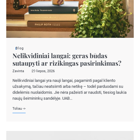
Blog
Nelikvidiniai langai: geras būdas
sutaupyti ar rizikingas pasirinkimas?
Zavinta
29 liepos, 2026
Nelikvidiniai langai yra nauji langai, pagaminti pagal kliento
užsakymą, tačiau neatsiimti arba netikę – todėl parduodami su
didelėmis nuolaidomis. Jie nėra pažeisti ar naudoti, tiesiog laukia
naujų šeimininkų sandėlyje. UAB…
Toliau ->