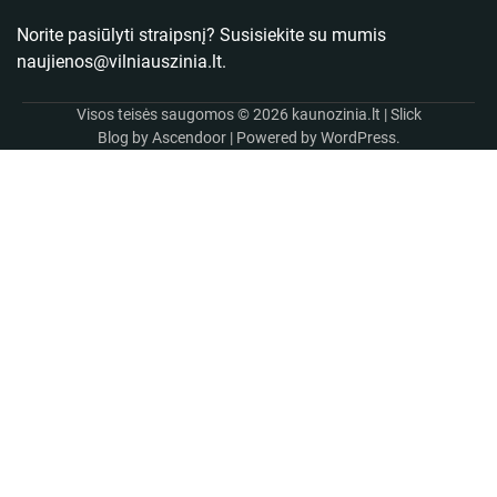
Norite pasiūlyti straipsnį? Susisiekite su mumis
naujienos@vilniauszinia.lt
.
Visos teisės saugomos © 2026
kaunozinia.lt
| Slick
Blog by
Ascendoor
| Powered by
WordPress
.