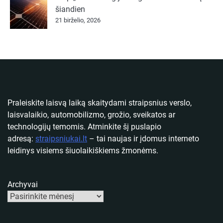
šiandien
21 birželio, 2026
Praleiskite laisvą laiką skaitydami straipsnius verslo,
laisvalaikio, automobilizmo, grožio, sveikatos ar
technologijų temomis. Atminkite šį puslapio
adresą:
straipsniukai.lt
– tai naujas ir įdomus interneto
leidinys visiems šiuolaikiškiems žmonėms.
Archyvai