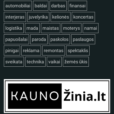
automobiliai
baldai
darbas
finansai
interjeras
juvelyrika
kelionės
koncertas
logistika
mada
maistas
moterys
namai
papuošalai
paroda
paskolos
paslaugos
pinigai
reklama
remontas
spektaklis
sveikata
technika
vaikai
žemės ūkis