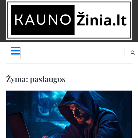
Skip
to
content
NAUJIENOS
PRANEŠK
NAUJIENĄ
Žyma:
paslaugos