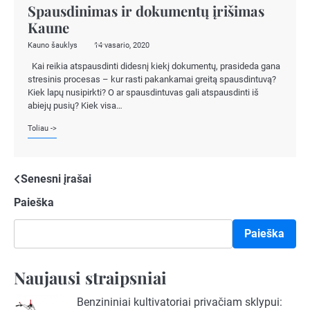
Spausdinimas ir dokumentų įrišimas
Kaune
Kauno šauklys
14 vasario, 2020
Kai reikia atspausdinti didesnį kiekį dokumentų, prasideda gana
stresinis procesas – kur rasti pakankamai greitą spausdintuvą?
Kiek lapų nusipirkti? O ar spausdintuvas gali atspausdinti iš
abiejų pusių? Kiek visa…
Toliau ->
Navigacija
Senesni įrašai
Paieška
tarp
įrašų
Paieška
Naujausi straipsniai
Benzininiai kultivatoriai privačiam sklypui: