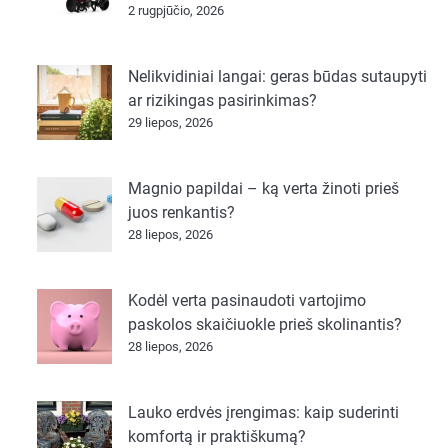
2 rugpjūčio, 2026
Nelikvidiniai langai: geras būdas sutaupyti
ar rizikingas pasirinkimas?
29 liepos, 2026
Magnio papildai – ką verta žinoti prieš
juos renkantis?
28 liepos, 2026
Kodėl verta pasinaudoti vartojimo
paskolos skaičiuokle prieš skolinantis?
28 liepos, 2026
Lauko erdvės įrengimas: kaip suderinti
komfortą ir praktiškumą?