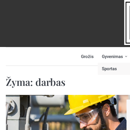
Skip
to
content
Grožis
Gyvenimas
NAUJIENOS
PRANEŠK
NAUJIENĄ
Sportas
Žyma:
darbas