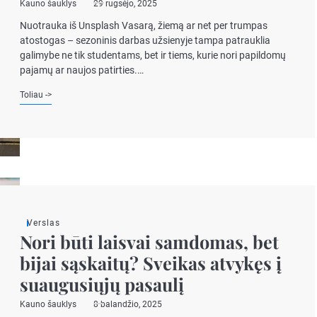
Kauno šauklys
29 rugsėjo, 2025
Nuotrauka iš Unsplash Vasarą, žiemą ar net per trumpas
atostogas – sezoninis darbas užsienyje tampa patrauklia
galimybe ne tik studentams, bet ir tiems, kurie nori papildomų
pajamų ar naujos patirties.…
Toliau ->
Verslas
Nori būti laisvai samdomas, bet
bijai sąskaitų? Sveikas atvykęs į
suaugusiųjų pasaulį
Kauno šauklys
8 balandžio, 2025