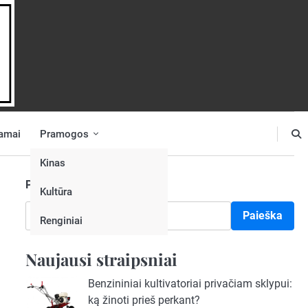
amai
Pramogos
Kinas
Paieška
Kultūra
Paieška
Renginiai
Naujausi straipsniai
Benzininiai kultivatoriai privačiam sklypui:
ką žinoti prieš perkant?