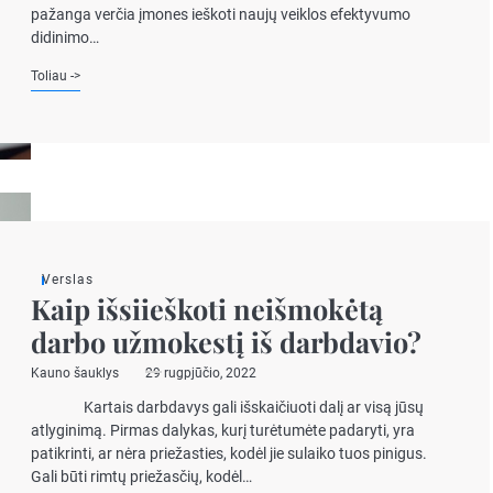
pažanga verčia įmones ieškoti naujų veiklos efektyvumo
didinimo…
Toliau ->
Verslas
Kaip išsiieškoti neišmokėtą
darbo užmokestį iš darbdavio?
Kauno šauklys
29 rugpjūčio, 2022
Kartais darbdavys gali išskaičiuoti dalį ar visą jūsų
atlyginimą. Pirmas dalykas, kurį turėtumėte padaryti, yra
patikrinti, ar nėra priežasties, kodėl jie sulaiko tuos pinigus.
Gali būti rimtų priežasčių, kodėl…