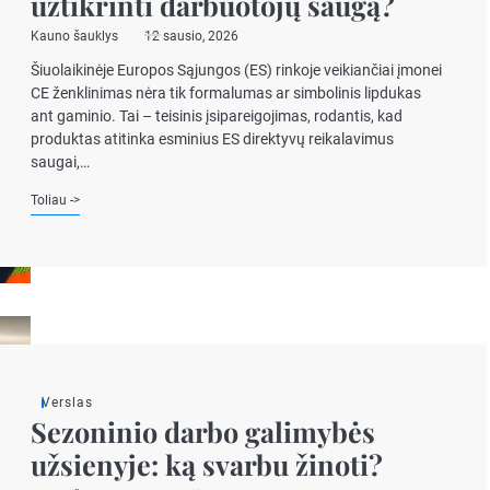
užtikrinti darbuotojų saugą?
Kauno šauklys
12 sausio, 2026
Šiuolaikinėje Europos Sąjungos (ES) rinkoje veikiančiai įmonei
CE ženklinimas nėra tik formalumas ar simbolinis lipdukas
ant gaminio. Tai – teisinis įsipareigojimas, rodantis, kad
produktas atitinka esminius ES direktyvų reikalavimus
saugai,…
Toliau ->
Verslas
Sezoninio darbo galimybės
užsienyje: ką svarbu žinoti?