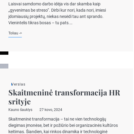
Laisvai samdomo darbo idėja vis dar skamba kaip
„gyvenimas be streso“. Dirbi kur nori, kada nori, imiesi
įdomiausių projektų, niekas nesėdi tau ant sprando.
Vienintelis tikras bosas – tu pats.…
Toliau ->
Verslas
Skaitmeninė transformacija HR
srityje
Kauno šauklys
27 kovo, 2024
Skaitmeninė transformacija – tai ne vien technologijų
diegimas įmonėse, bet ir požiūrio bei organizacinės kultūros
keitimas. Šiandien, kai rinkos dinamika ir technologinė