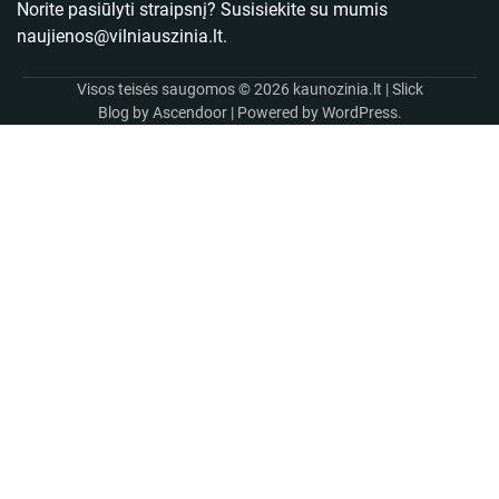
Norite pasiūlyti straipsnį? Susisiekite su mumis
naujienos@vilniauszinia.lt
.
Visos teisės saugomos © 2026
kaunozinia.lt
| Slick
Blog by
Ascendoor
| Powered by
WordPress
.