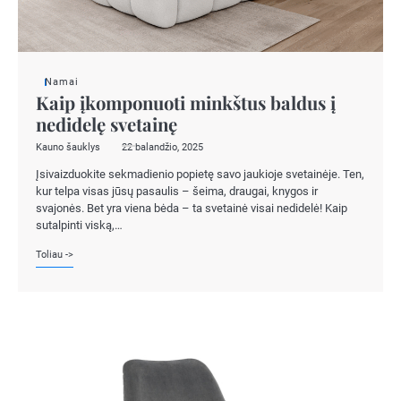
Namai
Kaip įkomponuoti minkštus baldus į
nedidelę svetainę
Kauno šauklys
22 balandžio, 2025
Įsivaizduokite sekmadienio popietę savo jaukioje svetainėje. Ten,
kur telpa visas jūsų pasaulis – šeima, draugai, knygos ir
svajonės. Bet yra viena bėda – ta svetainė visai nedidelė! Kaip
sutalpinti viską,…
Toliau ->