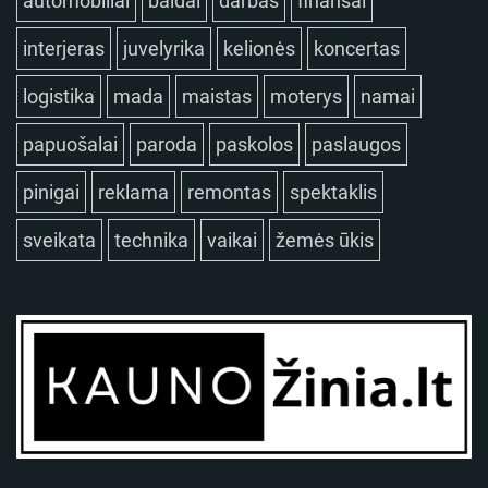
automobiliai
baldai
darbas
finansai
interjeras
juvelyrika
kelionės
koncertas
logistika
mada
maistas
moterys
namai
papuošalai
paroda
paskolos
paslaugos
pinigai
reklama
remontas
spektaklis
sveikata
technika
vaikai
žemės ūkis