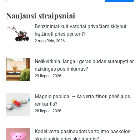
Naujausi straipsniai
Benzininiai kultivatoriai privačiam sklypui:
ką žinoti prieš perkant?
2 rugpjūčio, 2026
Nelikvidiniai langai: geras būdas sutaupyti ar
rizikingas pasirinkimas?
29 liepos, 2026
Magnio papildai – ką verta žinoti prieš juos
renkantis?
28 liepos, 2026
Kodėl verta pasinaudoti vartojimo paskolos
skaičiuokle prieš skolinantis?