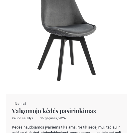
Namai
Valgomojo kėdės pasirinkimas
Kauno šauklys
25 gegužės, 2024
Kėdės naudojamos įvairiems tikslams. Ne tik sėdėjimui, tačiau ir
valdymui, darbui, atsipalaidavimui, pramogoms…. Jos taip pat gali