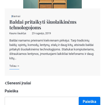
Namai
Baldai pritaikyti šiuolaikinėms
tehnologojoms
Kauno šauklys
29 rugsėjo, 2019
Baldai namams prieinami kiekvienam pirkėjui. Tarp tradicinių
baldų: spintų, komodų, lentynų, stalų ir daug kitų, atsirado baldai
pritakyti šiuolaikinėms technologijoms. Staliukai kompiuteriams,
ištraukiamos lentynos, įmontuojami laikikliai telefonams ir daug
kitų…
Toliau ->
Navigacija
Senesni įrašai
Paieška
tarp
įrašų
Paieška