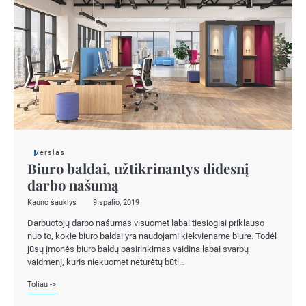
Verslas
Biuro baldai, užtikrinantys didesnį
darbo našumą
Kauno šauklys
9 spalio, 2019
Darbuotojų darbo našumas visuomet labai tiesiogiai priklauso
nuo to, kokie biuro baldai yra naudojami kiekviename biure. Todėl
jūsų įmonės biuro baldų pasirinkimas vaidina labai svarbų
vaidmenį, kuris niekuomet neturėtų būti…
Toliau ->