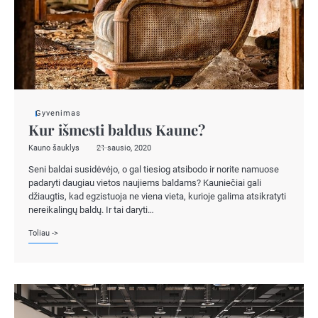
Gyvenimas
Kur išmesti baldus Kaune?
Kauno šauklys
21 sausio, 2020
Seni baldai susidėvėjo, o gal tiesiog atsibodo ir norite namuose
padaryti daugiau vietos naujiems baldams? Kauniečiai gali
džiaugtis, kad egzistuoja ne viena vieta, kurioje galima atsikratyti
nereikalingų baldų. Ir tai daryti…
Toliau ->