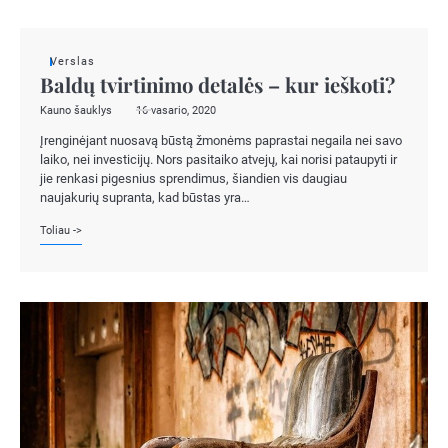
Verslas
Baldų tvirtinimo detalės – kur ieškoti?
Kauno šauklys
16 vasario, 2020
Įrenginėjant nuosavą būstą žmonėms paprastai negaila nei savo
laiko, nei investicijų. Nors pasitaiko atvejų, kai norisi pataupyti ir
jie renkasi pigesnius sprendimus, šiandien vis daugiau
naujakurių supranta, kad būstas yra…
Toliau ->