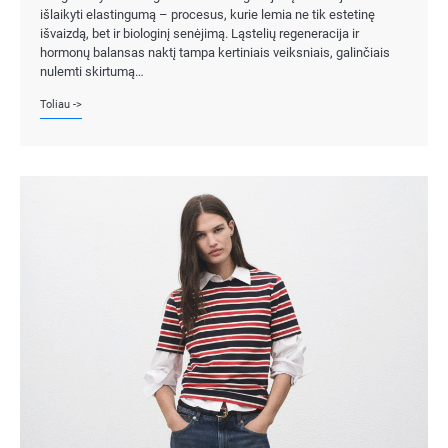
išlaikyti elastingumą – procesus, kurie lemia ne tik estetinę
išvaizdą, bet ir biologinį senėjimą. Ląstelių regeneracija ir
hormonų balansas naktį tampa kertiniais veiksniais, galinčiais
nulemti skirtumą…
Toliau ->