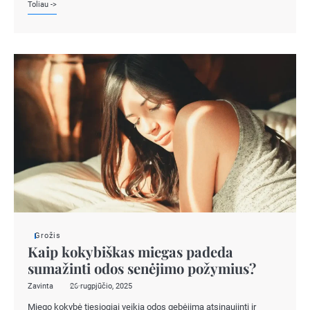
Toliau ->
Grožis
Kaip kokybiškas miegas padeda
sumažinti odos senėjimo požymius?
Zavinta
26 rugpjūčio, 2025
Miego kokybė tiesiogiai veikia odos gebėjimą atsinaujinti ir