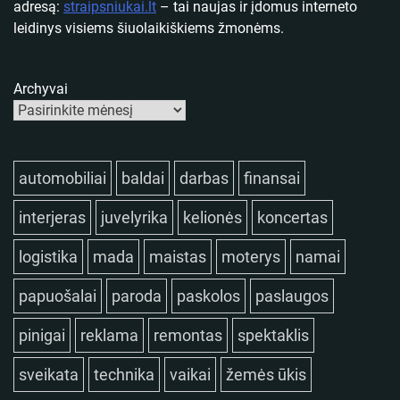
adresą:
straipsniukai.lt
– tai naujas ir įdomus interneto
leidinys visiems šiuolaikiškiems žmonėms.
Archyvai
automobiliai
baldai
darbas
finansai
interjeras
juvelyrika
kelionės
koncertas
logistika
mada
maistas
moterys
namai
papuošalai
paroda
paskolos
paslaugos
pinigai
reklama
remontas
spektaklis
sveikata
technika
vaikai
žemės ūkis