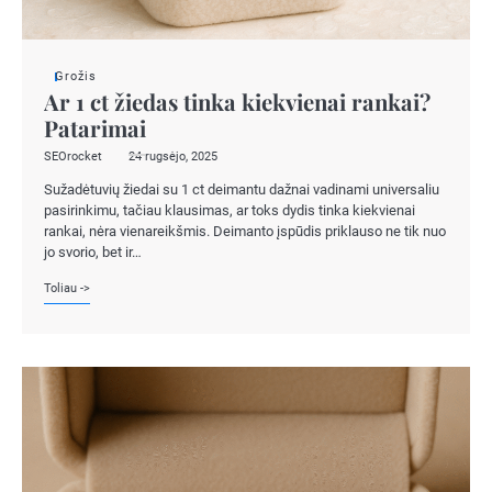
Grožis
Ar 1 ct žiedas tinka kiekvienai rankai?
Patarimai
SEOrocket
24 rugsėjo, 2025
Sužadėtuvių žiedai su 1 ct deimantu dažnai vadinami universaliu
pasirinkimu, tačiau klausimas, ar toks dydis tinka kiekvienai
rankai, nėra vienareikšmis. Deimanto įspūdis priklauso ne tik nuo
jo svorio, bet ir…
Toliau ->