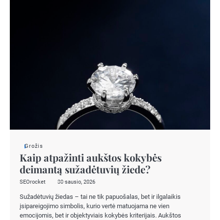
Grožis
Kaip atpažinti aukštos kokybės
deimantą sužadėtuvių žiede?
SEOrocket
30 sausio, 2026
Sužadėtuvių žiedas – tai ne tik papuošalas, bet ir ilgalaikis
įsipareigojimo simbolis, kurio vertė matuojama ne vien
emocijomis, bet ir objektyviais kokybės kriterijais. Aukštos