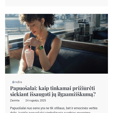
Grožis
Papuošalai: kaip tinkamai prižiūrėti
siekiant išsaugoti jų ilgaamžiškumą?
Zavinta
24 rugsėjo, 2025
Papuošalai nuo seno yra ne tik stiliaus, bet ir emocinės vertės
dalis. Įvairūs papuošalai simbolizuoja svarbias gyvenimo