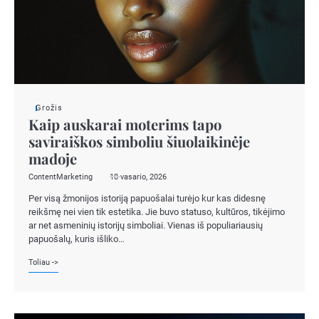
Grožis
Kaip auskarai moterims tapo
saviraiškos simboliu šiuolaikinėje
madoje
ContentMarketing
18 vasario, 2026
Per visą žmonijos istoriją papuošalai turėjo kur kas didesnę
reikšmę nei vien tik estetika. Jie buvo statuso, kultūros, tikėjimo
ar net asmeninių istorijų simboliai. Vienas iš populiariausių
papuošalų, kuris išliko…
Toliau ->