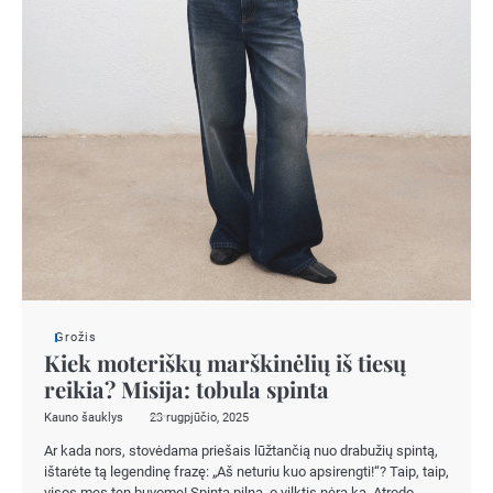
Grožis
Kiek moteriškų marškinėlių iš tiesų
reikia? Misija: tobula spinta
Kauno šauklys
23 rugpjūčio, 2025
Ar kada nors, stovėdama priešais lūžtančią nuo drabužių spintą,
ištarėte tą legendinę frazę: „Aš neturiu kuo apsirengti!“? Taip, taip,
visos mes ten buvome! Spinta pilna, o vilktis nėra ką. Atrodo,…