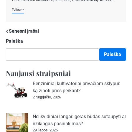
Toliau ->
Navigacija
Senesni įrašai
Paieška
tarp
įrašų
Paieška
Naujausi straipsniai
Benzininiai kultivatoriai privačiam sklypui:
ką žinoti prieš perkant?
2 rugpjūčio, 2026
Nelikvidiniai langai: geras būdas sutaupyti ar
rizikingas pasirinkimas?
29 liepos, 2026