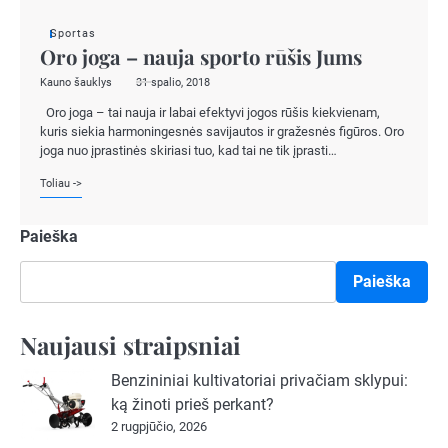
Sportas
Oro joga – nauja sporto rūšis Jums
Kauno šauklys
31 spalio, 2018
Oro joga – tai nauja ir labai efektyvi jogos rūšis kiekvienam,
kuris siekia harmoningesnės savijautos ir gražesnės figūros. Oro
joga nuo įprastinės skiriasi tuo, kad tai ne tik įprasti…
Toliau ->
Paieška
Paieška
Naujausi straipsniai
Benzininiai kultivatoriai privačiam sklypui:
ką žinoti prieš perkant?
2 rugpjūčio, 2026