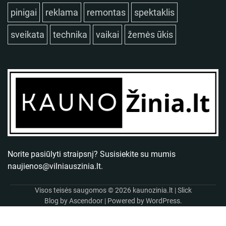
pinigai
reklama
remontas
spektaklis
sveikata
technika
vaikai
žemės ūkis
Norite pasiūlyti straipsnį? Susisiekite su mumis
naujienos@vilniauszinia.lt
.
Visos teisės saugomos © 2026
kaunozinia.lt
| Slick
Blog by
Ascendoor
| Powered by
WordPress
.