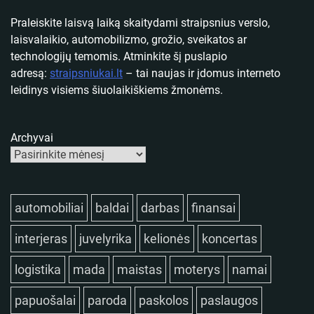
Praleiskite laisvą laiką skaitydami straipsnius verslo,
laisvalaikio, automobilizmo, grožio, sveikatos ar
technologijų temomis. Atminkite šį puslapio
adresą:
straipsniukai.lt
– tai naujas ir įdomus interneto
leidinys visiems šiuolaikiškiems žmonėms.
Archyvai
automobiliai
baldai
darbas
finansai
interjeras
juvelyrika
kelionės
koncertas
logistika
mada
maistas
moterys
namai
papuošalai
paroda
paskolos
paslaugos