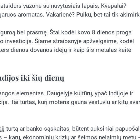
 atsidurs vazone su nuvytusiais lapais. Kvepalai?
šgaruos aromatas. Vakarienė? Puiku, bet tai tik akimirk
saugumą bei prasmę. Štai kodėl kovo 8 dienos proga
 investicija. Šiame straipsnyje apžvelgsime, kodėl
ers dienos dovanos idėjų ir kaip šis metalas keitė
ndijos iki šių dienų
ngos elementas. Daugelyje kultūrų, ypač Indijoje ir
ja. Tai turtas, kurį moteris gauna vestuvių ar kitų sva
ąjį turtą ar banko sąskaitas, būtent auksiniai papuošal
is – karų, ekonominių krizių ar šeimos nelaimių metu 