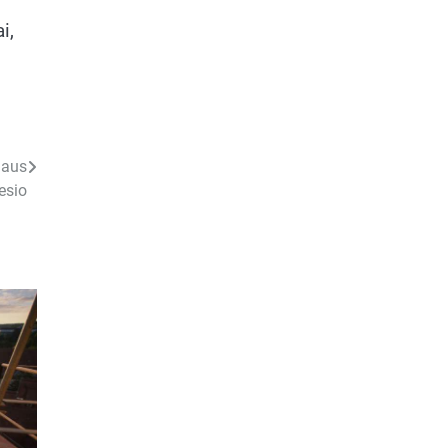
i,
daus
esio