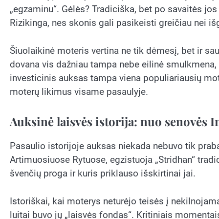
„egzaminu“. Gėlės? Tradiciška, bet po savaitės jos
Rizikinga, nes skonis gali pasikeisti greičiau nei i
Šiuolaikinė moteris vertina ne tik dėmesį, bet ir 
dovana vis dažniau tampa nebe eilinė smulkmena, o
investicinis auksas tampa viena populiariausių mot
moterų likimus visame pasaulyje.
Auksinė laisvės istorija: nuo senovės I
Pasaulio istorijoje auksas niekada nebuvo tik praba
Artimuosiuose Rytuose, egzistuoja „Stridhan“ tradici
švenčių proga ir kuris priklauso išskirtinai jai.
Istoriškai, kai moterys neturėjo teisės į nekilnojam
luitai buvo jų „laisvės fondas“. Kritiniais momenta