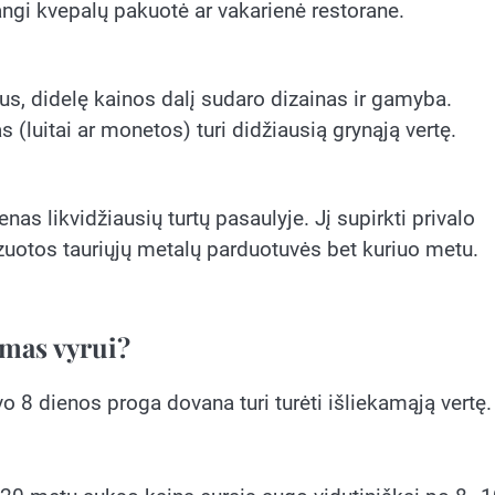
ngi kvepalų pakuotė ar vakarienė restorane.
s, didelę kainos dalį sudaro dizainas ir gamyba.
s (luitai ar monetos) turi didžiausią grynąją vertę.
ienas likvidžiausių turtų pasaulyje. Jį supirkti privalo
izuotos tauriųjų metalų parduotuvės bet kuriuo metu.
imas vyrui?
o 8 dienos proga dovana turi turėti išliekamąją vertę.