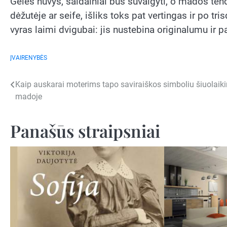
Gėlės nuvys, saldainiai bus suvalgyti, o mados tend
dėžutėje ar seife, išliks toks pat vertingas ir po t
vyras laimi dvigubai: jis nustebina originalumu ir 
ĮVAIRENYBĖS
Navigacija
Kaip auskarai moterims tapo saviraiškos simboliu šiuolaiki
madoje
tarp
įrašų
Panašūs straipsniai