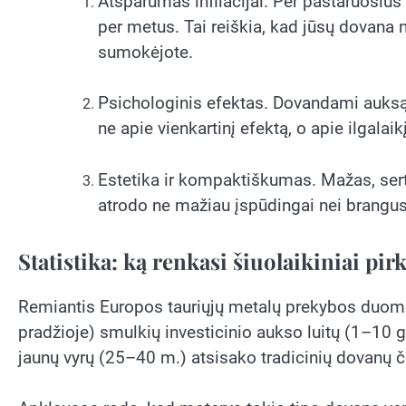
Atsparumas infliacijai. Per pastaruosiu
per metus. Tai reiškia, kad jūsų dovana ne
sumokėjote.
Psichologinis efektas. Dovandami auksą,
ne apie vienkartinį efektą, o apie ilgalai
Estetika ir kompaktiškumas. Mažas, serti
atrodo ne mažiau įspūdingai nei brangu
Statistika: ką renkasi šiuolaikiniai pirk
Remiantis Europos tauriųjų metalų prekybos duomen
pradžioje) smulkių investicinio aukso luitų (1–10 
jaunų vyrų (25–40 m.) atsisako tradicinių dovanų č