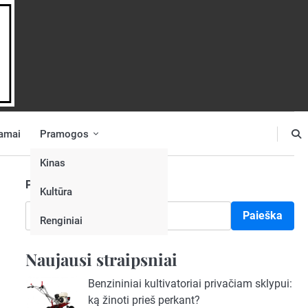
amai
Pramogos
Kinas
Paieška
Kultūra
Paieška
Renginiai
Naujausi straipsniai
Benzininiai kultivatoriai privačiam sklypui:
ką žinoti prieš perkant?