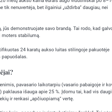
s 20 metų aukso kaina eurais augo vidutiniškai po 8–
 tik nenuvertėja, bet ilgainiui „uždirba“ daugiau, nei
 jūs demonstruojate savo brandą. Tai rodo, kad galv
kį moters stabilumą.
fikuotas 24 karatų aukso luitas stilingoje pakuotėje
s papuošalas.
ėjai?
imis, pavasario laikotarpiu (vasario pabaigoje ir ko
g) paklausa išauga apie 25 %. Įdomu tai, kad vis daug
ekių ir renkasi „apčiuopiamą“ vertę.