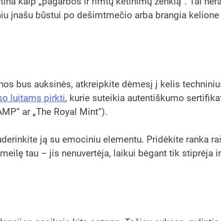
ina kaip „pagarbos ir rimtų ketinimų ženklą“. Tai nėr
diniu įnašu būstui po dešimtmečio arba brangia kelione
os bus auksinės, atkreipkite dėmesį į kelis techniniu
o luitams pirkti
, kurie suteikia autentiškumo sertifika
AMP“ ar „The Royal Mint“).
erinkite ją su emociniu elementu. Pridėkite ranka ra
ilę tau – jis nenuvertėja, laikui bėgant tik stiprėja ir