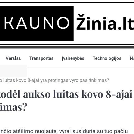
Verslas
Transportas
Įvairenybės
Technologijos
N
 luitas kovo 8-ajai yra protingas vyro pasirinkimas?
odėl aukso luitas kovo 8-ajai
kimas?
nčio atšilimo nuojauta, vyrai susiduria su tuo pačiu