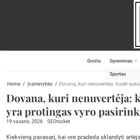
Skip
to
content
Grožis
Gyvenimas
NAUJIENOS
PRANEŠK
NAUJIENĄ
Sportas
Home
Įvairenybės
Dovana, kuri nenuvertėja: kodėl aukso
Dovana, kuri nenuvertėja: k
yra protingas vyro pasirin
19 vasario, 2026
SEOrocket
Kiekvieną pavasarį, kai ore pradeda sklandyti artėja