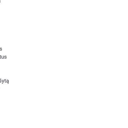
a
s
tus
šytą