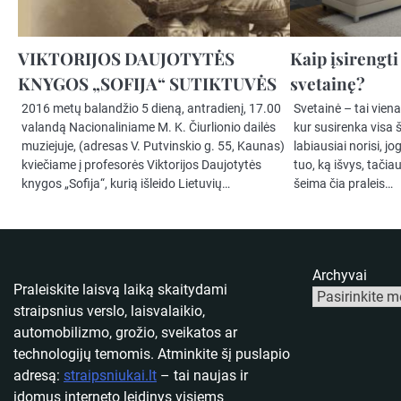
VIKTORIJOS DAUJOTYTĖS
Kaip įsirengti
KNYGOS „SOFIJA“ SUTIKTUVĖS
svetainę?
2016 metų balandžio 5 dieną, antradienį, 17.00
Svetainė – tai vien
valandą Nacionaliniame M. K. Čiurlionio dailės
kur susirenka visa 
muziejuje, (adresas V. Putvinskio g. 55, Kaunas)
labiausiai norisi, j
kviečiame į profesorės Viktorijos Daujotytės
tuo, ką išvys, tačia
knygos „Sofija“, kurią išleido Lietuvių…
šeima čia praleis…
Archyvai
Praleiskite laisvą laiką skaitydami
straipsnius verslo, laisvalaikio,
automobilizmo, grožio, sveikatos ar
technologijų temomis. Atminkite šį puslapio
adresą:
straipsniukai.lt
– tai naujas ir
įdomus interneto leidinys visiems