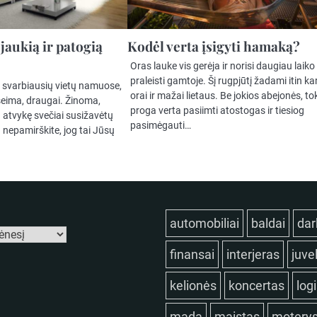
 jaukią ir patogią
Kodėl verta įsigyti hamaką?
Oras lauke vis gerėja ir norisi daugiau laiko
praleisti gamtoje. Šį rugpjūtį žadami itin ka
a svarbiausių vietų namuose,
orai ir mažai lietaus. Be jokios abejonės, to
šeima, draugai. Žinoma,
proga verta pasiimti atostogas ir tiesiog
og atvykę svečiai susižavėtų
pasimėgauti…
u nepamirškite, jog tai Jūsų
automobiliai
baldai
dar
finansai
interjeras
juve
kelionės
koncertas
log
mada
maistas
motery