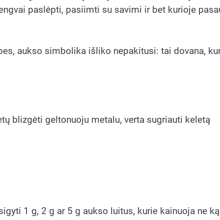
engvai paslėpti, pasiimti su savimi ir bet kurioje pasa
bes, aukso simbolika išliko nepakitusi: tai dovana, kur
ų blizgėti geltonuoju metalu, verta sugriauti keletą
igyti 1 g, 2 g ar 5 g aukso luitus, kurie kainuoja ne ką