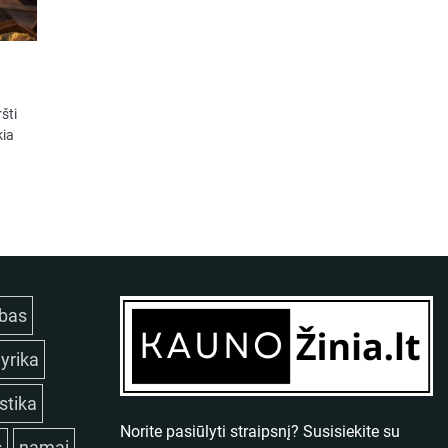
ršti
kia
bas
lyrika
istika
Norite pasiūlyti straipsnį? Susisiekite su
s
namai