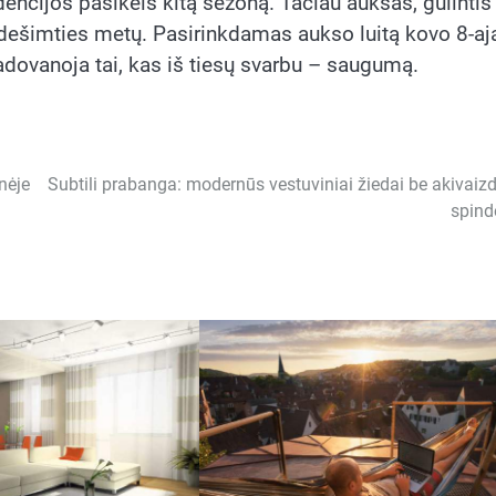
encijos pasikeis kitą sezoną. Tačiau auksas, gulintis
risdešimties metų. Pasirinkdamas aukso luitą kovo 8-aja
padovanoja tai, kas iš tiesų svarbu – saugumą.
nėje
Subtili prabanga: modernūs vestuviniai žiedai be akivaiz
spind