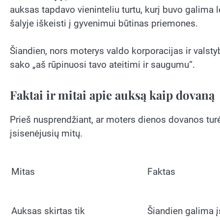
auksas tapdavo vieninteliu turtu, kurį buvo galima l
šalyje iškeisti į gyvenimui būtinas priemones.
Šiandien, nors moterys valdo korporacijas ir valsty
sako „aš rūpinuosi tavo ateitimi ir saugumu“.
Faktai ir mitai apie auksą kaip dovaną
Prieš nusprendžiant, ar moters dienos dovanos turėt
įsisenėjusių mitų.
Mitas
Faktas
Auksas skirtas tik
Šiandien galima įs