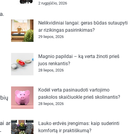
2 rugpjūčio, 2026
a.
Nelikvidiniai langai: geras būdas sutaupyti
ar rizikingas pasirinkimas?
29 liepos, 2026
Magnio papildai – ką verta žinoti prieš
juos renkantis?
28 liepos, 2026
Kodėl verta pasinaudoti vartojimo
paskolos skaičiuokle prieš skolinantis?
rbių
28 liepos, 2026
ai ar
Lauko erdvės įrengimas: kaip suderinti
komfortą ir praktiškumą?
–