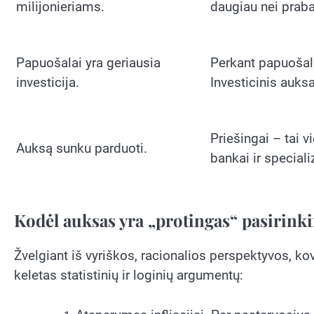
milijonieriams.
daugiau nei praba
Papuošalai yra geriausia
Perkant papuošalu
investicija.
Investicinis auksa
Priešingai – tai v
Auksą sunku parduoti.
bankai ir special
Kodėl auksas yra „protingas“ pasirink
Žvelgiant iš vyriškos, racionalios perspektyvos, kov
keletas statistinių ir loginių argumentų: