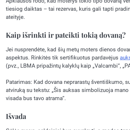
Apklausos rodo, kad moterys tokio tipo dovaną vert
tiesiog daiktas – tai rezervas, kuris gali tapti pra
ateityje.
Kaip išrinkti ir pateikti tokią dovaną?
Jei nusprendėte, kad šių metų moters dienos dovan
aspektus. Rinkitės tik sertifikuotus pardavėjus
auks
(pvz., LBMA pripažintų kalyklų kaip „Valcambi“, „P
Patarimas: Kad dovana neprarastų šventiškumo, sud
atviruką su tekstu: „Šis auksas simbolizuoja mano me
visada bus tavo atrama“.
Išvada