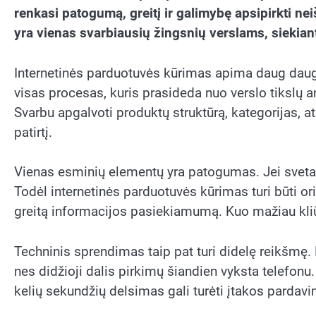
renkasi patogumą, greitį ir galimybę apsipirkti ne
yra vienas svarbiausių žingsnių verslams, siekiant
Internetinės parduotuvės kūrimas apima daug daugia
visas procesas, kuris prasideda nuo verslo tikslų an
Svarbu apgalvoti produktų struktūrą, kategorijas, 
patirtį.
Vienas esminių elementų yra patogumas. Jei svetainė
Todėl internetinės parduotuvės kūrimas turi būti or
greitą informacijos pasiekiamumą. Kuo mažiau kliūč
Techninis sprendimas taip pat turi didelę reikšmę. 
nes didžioji dalis pirkimų šiandien vyksta telefonu
kelių sekundžių delsimas gali turėti įtakos parda