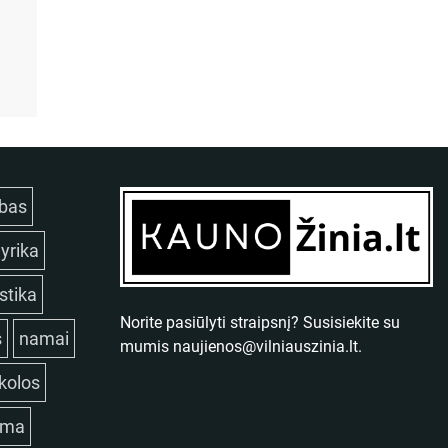
bas
lyrika
istika
Norite pasiūlyti straipsnį? Susisiekite su
s
namai
mumis
naujienos@vilniauszinia.lt
.
kolos
ama