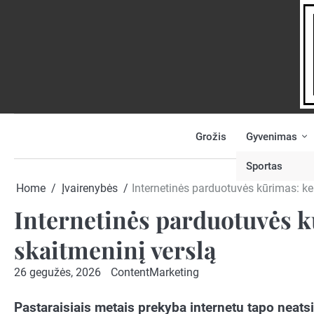
Skip
to
content
Grožis
Gyvenimas
NAUJIENOS
PRANEŠK
NAUJIENĄ
Sportas
Home
Įvairenybės
Internetinės parduotuvės kūrimas: kel
Internetinės parduotuvės kū
skaitmeninį verslą
26 gegužės, 2026
ContentMarketing
Pastaraisiais metais prekyba internetu tapo neats