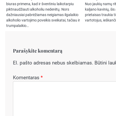
biuras primena, kad ir šventiniu laikotarpiu
Nuo jaukių namų rit
piktnaudžiauti alkoholiu nederėtų. Nors
kaljano kavinių, š
dažniausiai pabrėžiamas neigiamas ilgalaikio
prietaisas traukia t
alkoholio vartojimo poveikis sveikatai, tačiau ir
vartotojus, ieškanč
trumpalaikio…
Parašykite komentarą
El. pašto adresas nebus skelbiamas.
Būtini la
Komentaras
*