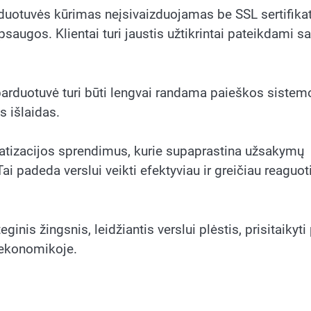
duotuvės kūrimas neįsivaizduojamas be SSL sertifikat
ugos. Klientai turi jaustis užtikrintai pateikdami s
 parduotuvė turi būti lengvai randama paieškos sistem
s išlaidas.
omatizacijos sprendimus, kurie supaprastina užsakymų
i padeda verslui veikti efektyviau ir greičiau reaguoti
inis žingsnis, leidžiantis verslui plėstis, prisitaikyti 
e ekonomikoje.