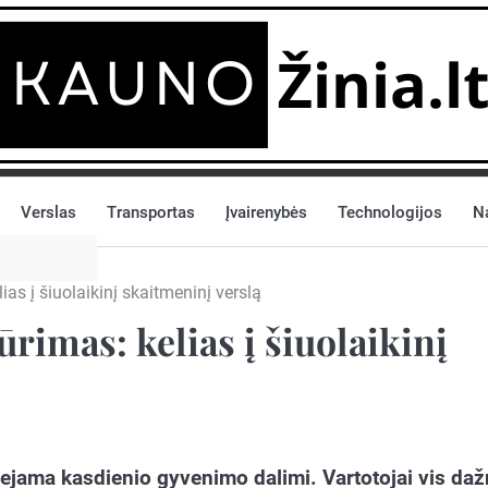
Verslas
Transportas
Įvairenybės
Technologijos
N
ias į šiuolaikinį skaitmeninį verslą
rimas: kelias į šiuolaikinį
iejama kasdienio gyvenimo dalimi. Vartotojai vis daž