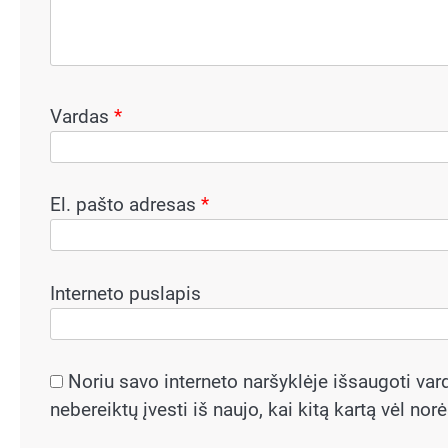
Vardas
*
El. pašto adresas
*
Interneto puslapis
Noriu savo interneto naršyklėje išsaugoti vardą
nebereiktų įvesti iš naujo, kai kitą kartą vėl no