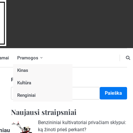
amai
Pramogos
Kinas
Paieška
Kultūra
Paieška
Renginiai
Naujausi straipsniai
Benzininiai kultivatoriai privačiam sklypui:
niau
ką žinoti prieš perkant?