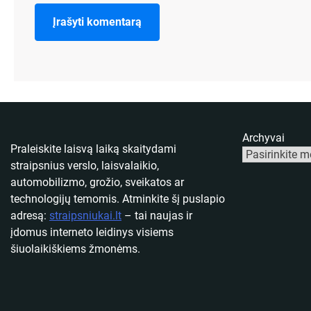
Archyvai
Praleiskite laisvą laiką skaitydami
straipsnius verslo, laisvalaikio,
automobilizmo, grožio, sveikatos ar
technologijų temomis. Atminkite šį puslapio
adresą:
straipsniukai.lt
– tai naujas ir
įdomus interneto leidinys visiems
šiuolaikiškiems žmonėms.