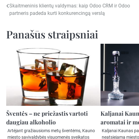
Navigacija
Skaitmeninis klientų valdymas: kaip Odoo CRM ir Odoo
partneris padeda kurti konkurencingą verslą
tarp
įrašų
Panašūs straipsniai
Šventės – ne priežastis vartoti
Kaljanai Kauna
daugiau alkoholio
aromatai ir 
Artėjant gražiausioms metų šventėms, Kauno
Kaljanai Kaunas pa
miesto savivaldybės visuomenės sveikatos
neatsiejama miesto 