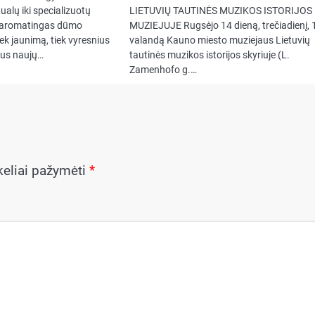
ualų iki specializuotų
LIETUVIŲ TAUTINĖS MUZIKOS ISTORIJOS
is aromatingas dūmo
MUZIEJUJE Rugsėjo 14 dieną, trečiadienį, 
iek jaunimą, tiek vyresnius
valandą Kauno miesto muziejaus Lietuvių
ius naujų…
tautinės muzikos istorijos skyriuje (L.
Zamenhofo g.…
ukeliai pažymėti
*