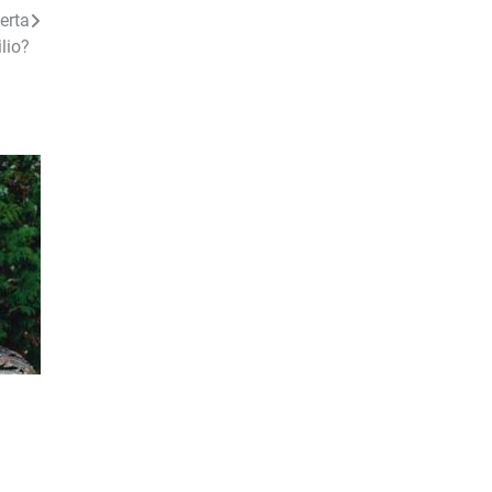
erta
lio?