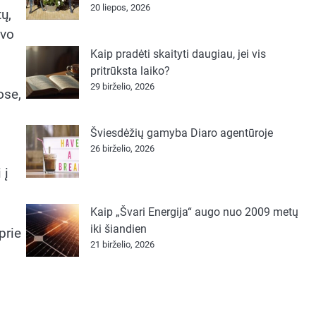
20 liepos, 2026
ų,
avo
Kaip pradėti skaityti daugiau, jei vis
pritrūksta laiko?
29 birželio, 2026
ose,
Šviesdėžių gamyba Diaro agentūroje
26 birželio, 2026
 į
Kaip „Švari Energija“ augo nuo 2009 metų
iki šiandien
prie
21 birželio, 2026