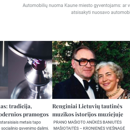
Automobilių nuoma Kaune miesto gyventojams: ar v
atsisakyti nuosavo automobi
s: tradicija,
Renginiai Lietuvių tautinės
modernios pramogos
muzikos istorijos muziejuje
staraisiais metais tapo
PRANO MAŠIOTO ANŪKĖS BANIUTĖS
socialinio gyvenimo dalimi.
MAŠIOTAITĖS – KRONIENĖS VIEŠNAGĖ