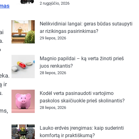
2 rugpjūčio, 2026
imas
Nelikvidiniai langai: geras būdas sutaupyti
ar rizikingas pasirinkimas?
ai
29 liepos, 2026
a.
o
Magnio papildai – ką verta žinoti prieš
juos renkantis?
28 liepos, 2026
eka.
 ir
u.
Kodėl verta pasinaudoti vartojimo
paskolos skaičiuokle prieš skolinantis?
28 liepos, 2026
ams,
Lauko erdvės įrengimas: kaip suderinti
komfortą ir praktiškumą?