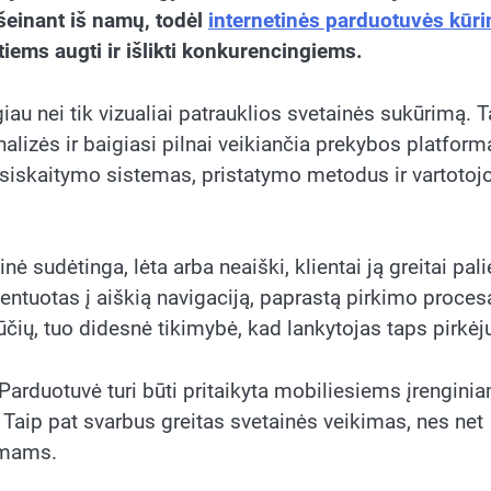
išeinant iš namų, todėl
internetinės parduotuvės kūr
iems augti ir išlikti konkurencingiems.
u nei tik vizualiai patrauklios svetainės sukūrimą. T
alizės ir baigiasi pilnai veikiančia prekybos platform
atsiskaitymo sistemas, pristatymo metodus ir vartotoj
 sudėtinga, lėta arba neaiški, klientai ją greitai pali
ientuotas į aiškią navigaciją, paprastą pirkimo procesą
ių, tuo didesnė tikimybė, kad lankytojas taps pirkėj
Parduotuvė turi būti pritaikyta mobiliesiems įrengini
. Taip pat svarbus greitas svetainės veikimas, nes net
vimams.