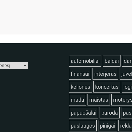
automobiliai
baldai
dar
finansai
interjeras
juve
kelionės
koncertas
log
mada
maistas
motery
papuošalai
paroda
pas
paslaugos
pinigai
rekl