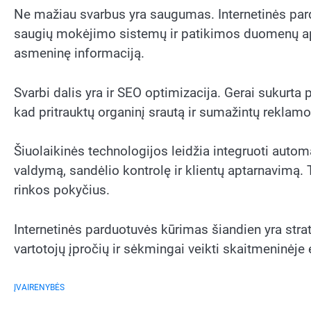
Ne mažiau svarbus yra saugumas. Internetinės par
saugių mokėjimo sistemų ir patikimos duomenų apsa
asmeninę informaciją.
Svarbi dalis yra ir SEO optimizacija. Gerai sukurta
kad pritrauktų organinį srautą ir sumažintų reklamo
Šiuolaikinės technologijos leidžia integruoti aut
valdymą, sandėlio kontrolę ir klientų aptarnavimą. Ta
rinkos pokyčius.
Internetinės parduotuvės kūrimas šiandien yra strateg
vartotojų įpročių ir sėkmingai veikti skaitmeninėj
ĮVAIRENYBĖS