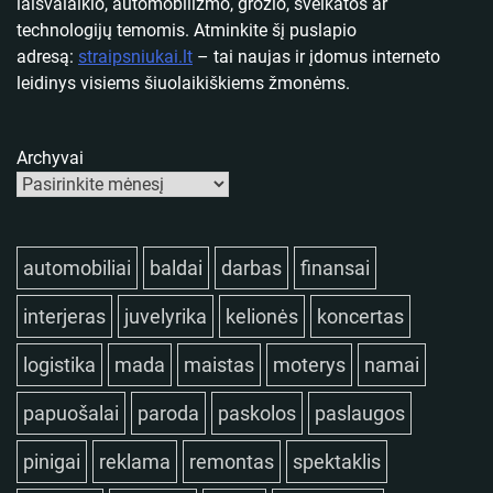
laisvalaikio, automobilizmo, grožio, sveikatos ar
technologijų temomis. Atminkite šį puslapio
adresą:
straipsniukai.lt
– tai naujas ir įdomus interneto
leidinys visiems šiuolaikiškiems žmonėms.
Archyvai
automobiliai
baldai
darbas
finansai
interjeras
juvelyrika
kelionės
koncertas
logistika
mada
maistas
moterys
namai
papuošalai
paroda
paskolos
paslaugos
pinigai
reklama
remontas
spektaklis