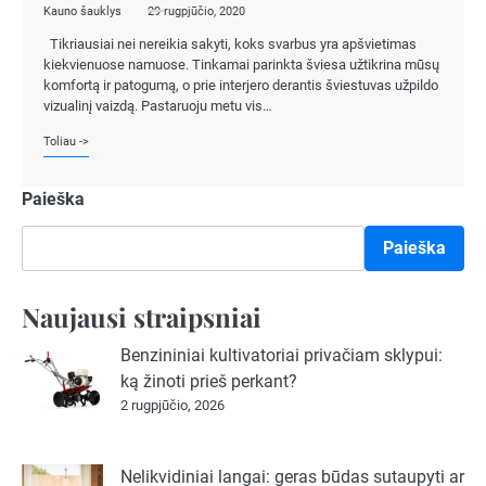
Kauno šauklys
29 rugpjūčio, 2020
Tikriausiai nei nereikia sakyti, koks svarbus yra apšvietimas
kiekvienuose namuose. Tinkamai parinkta šviesa užtikrina mūsų
komfortą ir patogumą, o prie interjero derantis šviestuvas užpildo
vizualinį vaizdą. Pastaruoju metu vis…
Toliau ->
Paieška
Paieška
Naujausi straipsniai
Benzininiai kultivatoriai privačiam sklypui:
ką žinoti prieš perkant?
2 rugpjūčio, 2026
Nelikvidiniai langai: geras būdas sutaupyti ar