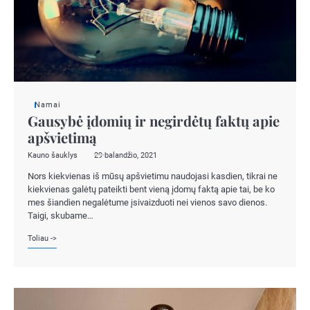
Namai
Gausybė įdomių ir negirdėtų faktų apie
apšvietimą
Kauno šauklys
29 balandžio, 2021
Nors kiekvienas iš mūsų apšvietimu naudojasi kasdien, tikrai ne
kiekvienas galėtų pateikti bent vieną įdomų faktą apie tai, be ko
mes šiandien negalėtume įsivaizduoti nei vienos savo dienos.
Taigi, skubame…
Toliau ->