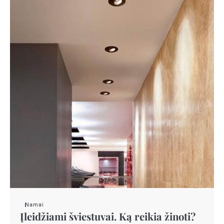
Namai
Įleidžiami šviestuvai. Ką reikia žinoti?