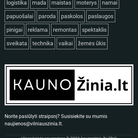
logistika
mada
maistas
moterys
namai
papuošalai
paroda
paskolos
paslaugos
pinigai
reklama
remontas
spektaklis
sveikata
technika
vaikai
žemės ūkis
Norite pasiūlyti straipsnį? Susisiekite su mumis
naujienos@vilniauszinia.lt
.