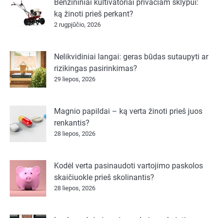
Benzininiai kultivatoriai privačiam sklypui:
ką žinoti prieš perkant?
2 rugpjūčio, 2026
Nelikvidiniai langai: geras būdas sutaupyti ar
rizikingas pasirinkimas?
29 liepos, 2026
Magnio papildai – ką verta žinoti prieš juos
renkantis?
28 liepos, 2026
Kodėl verta pasinaudoti vartojimo paskolos
skaičiuokle prieš skolinantis?
28 liepos, 2026