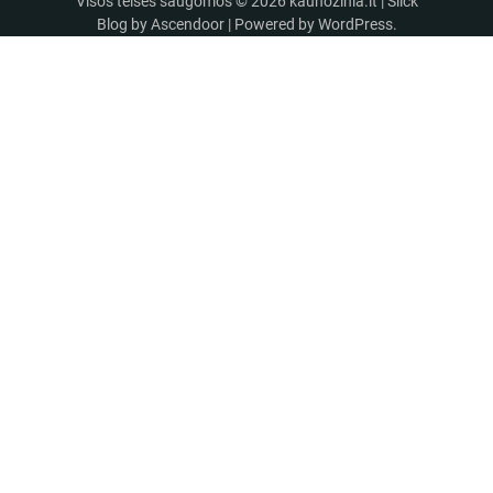
Visos teisės saugomos © 2026
kaunozinia.lt
| Slick
Blog by
Ascendoor
| Powered by
WordPress
.