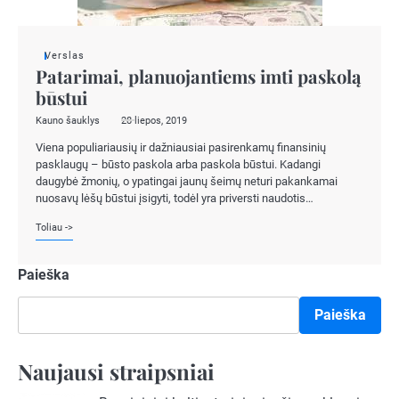
Verslas
Patarimai, planuojantiems imti paskolą
būstui
Kauno šauklys
28 liepos, 2019
Viena populiariausių ir dažniausiai pasirenkamų finansinių
pasklaugų – būsto paskola arba paskola būstui. Kadangi
daugybė žmonių, o ypatingai jaunų šeimų neturi pakankamai
nuosavų lėšų būstui įsigyti, todėl yra priversti naudotis…
Toliau ->
Paieška
Paieška
Naujausi straipsniai