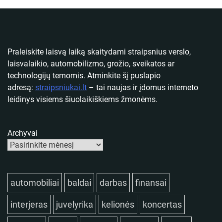
Praleiskite laisvą laiką skaitydami straipsnius verslo,
laisvalaikio, automobilizmo, grožio, sveikatos ar
technologijų temomis. Atminkite šį puslapio
adresą:
straipsniukai.lt
– tai naujas ir įdomus interneto
leidinys visiems šiuolaikiškiems žmonėms.
Archyvai
automobiliai
baldai
darbas
finansai
interjeras
juvelyrika
kelionės
koncertas