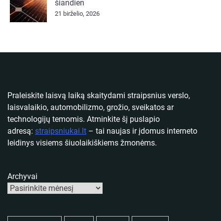
šiandien
21 birželio, 2026
Praleiskite laisvą laiką skaitydami straipsnius verslo,
laisvalaikio, automobilizmo, grožio, sveikatos ar
technologijų temomis. Atminkite šį puslapio
adresą:
straipsniukai.lt
– tai naujas ir įdomus interneto
leidinys visiems šiuolaikiškiems žmonėms.
Archyvai