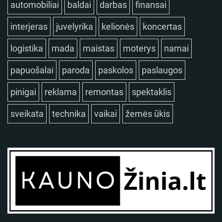
automobiliai
baldai
darbas
finansai
interjeras
juvelyrika
kelionės
koncertas
logistika
mada
maistas
moterys
namai
papuošalai
paroda
paskolos
paslaugos
pinigai
reklama
remontas
spektaklis
sveikata
technika
vaikai
žemės ūkis