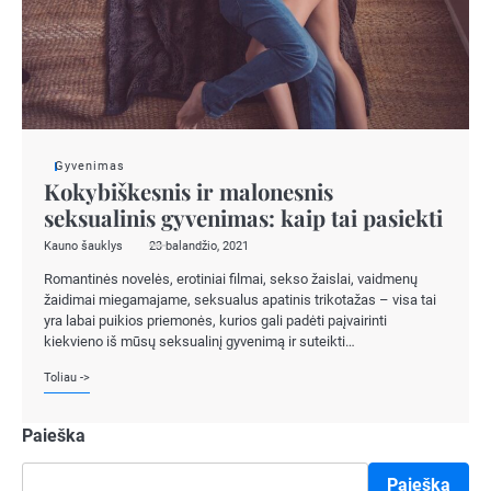
Gyvenimas
Kokybiškesnis ir malonesnis
seksualinis gyvenimas: kaip tai pasiekti
Kauno šauklys
23 balandžio, 2021
Romantinės novelės, erotiniai filmai, sekso žaislai, vaidmenų
žaidimai miegamajame, seksualus apatinis trikotažas – visa tai
yra labai puikios priemonės, kurios gali padėti paįvairinti
kiekvieno iš mūsų seksualinį gyvenimą ir suteikti…
Toliau ->
Paieška
Paieška