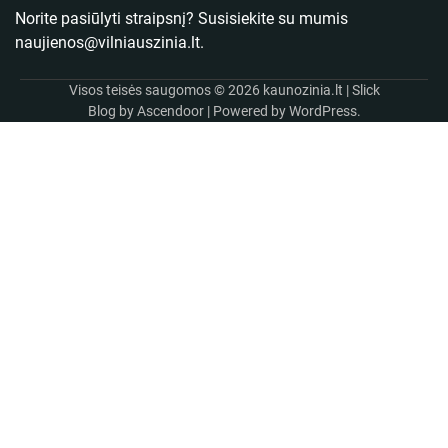
Norite pasiūlyti straipsnį? Susisiekite su mumis
naujienos@vilniauszinia.lt
.
Visos teisės saugomos © 2026
kaunozinia.lt
| Slick
Blog by
Ascendoor
| Powered by
WordPress
.