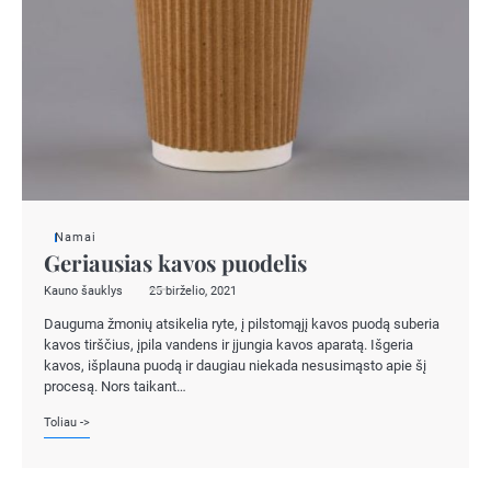
Namai
Geriausias kavos puodelis
Kauno šauklys
25 birželio, 2021
Dauguma žmonių atsikelia ryte, į pilstomąjį kavos puodą suberia
kavos tirščius, įpila vandens ir įjungia kavos aparatą. Išgeria
kavos, išplauna puodą ir daugiau niekada nesusimąsto apie šį
procesą. Nors taikant…
Toliau ->