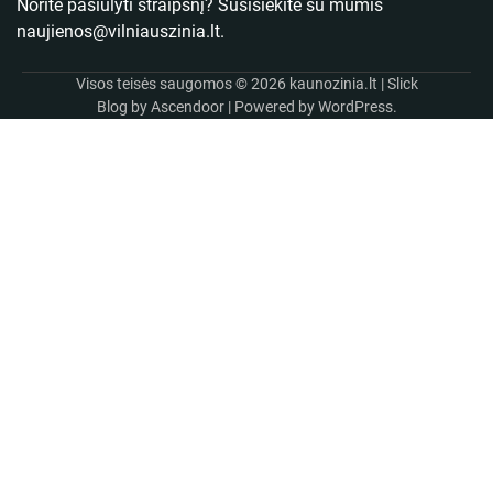
Norite pasiūlyti straipsnį? Susisiekite su mumis
naujienos@vilniauszinia.lt
.
Visos teisės saugomos © 2026
kaunozinia.lt
| Slick
Blog by
Ascendoor
| Powered by
WordPress
.