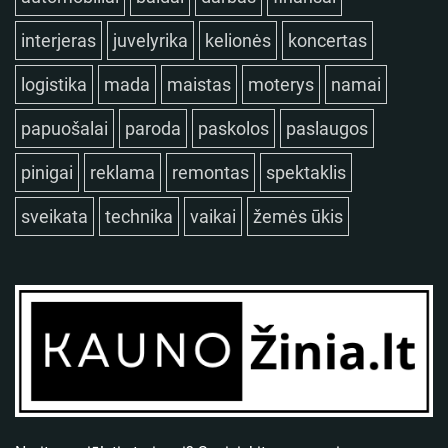
interjeras
juvelyrika
kelionės
koncertas
logistika
mada
maistas
moterys
namai
papuošalai
paroda
paskolos
paslaugos
pinigai
reklama
remontas
spektaklis
sveikata
technika
vaikai
žemės ūkis