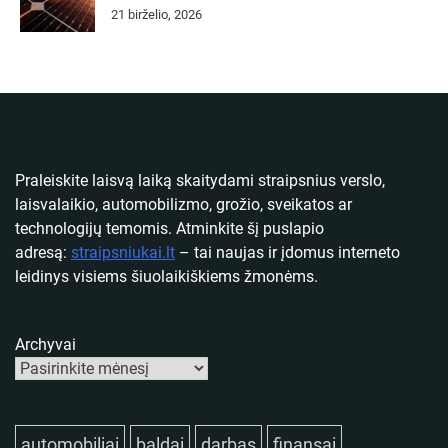
21 birželio, 2026
Praleiskite laisvą laiką skaitydami straipsnius verslo,
laisvalaikio, automobilizmo, grožio, sveikatos ar
technologijų temomis. Atminkite šį puslapio
adresą:
straipsniukai.lt
– tai naujas ir įdomus interneto
leidinys visiems šiuolaikiškiems žmonėms.
Archyvai
automobiliai
baldai
darbas
finansai