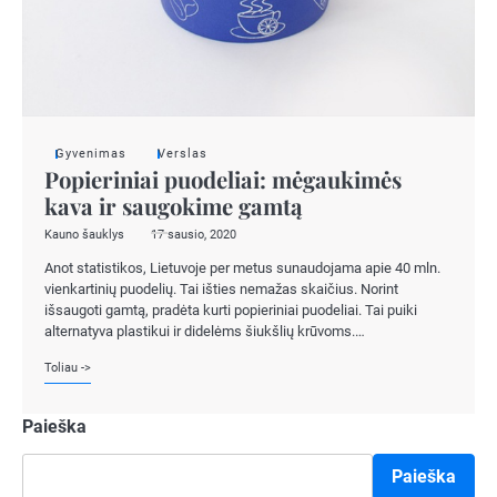
Gyvenimas
Verslas
Popieriniai puodeliai: mėgaukimės
kava ir saugokime gamtą
Kauno šauklys
17 sausio, 2020
Anot statistikos, Lietuvoje per metus sunaudojama apie 40 mln.
vienkartinių puodelių. Tai išties nemažas skaičius. Norint
išsaugoti gamtą, pradėta kurti popieriniai puodeliai. Tai puiki
alternatyva plastikui ir didelėms šiukšlių krūvoms.…
Toliau ->
Paieška
Paieška