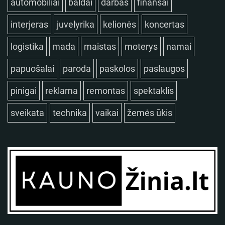
automobiliai
baldai
darbas
finansai
interjeras
juvelyrika
kelionės
koncertas
logistika
mada
maistas
moterys
namai
papuošalai
paroda
paskolos
paslaugos
pinigai
reklama
remontas
spektaklis
sveikata
technika
vaikai
žemės ūkis