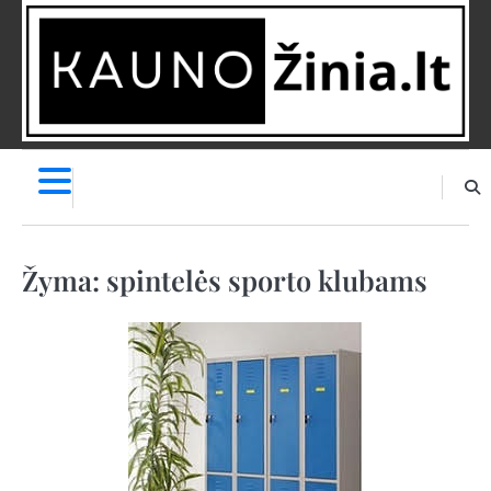
Skip
to
content
NAUJIENOS
PRANEŠK
NAUJIENĄ
Žyma:
spintelės sporto klubams