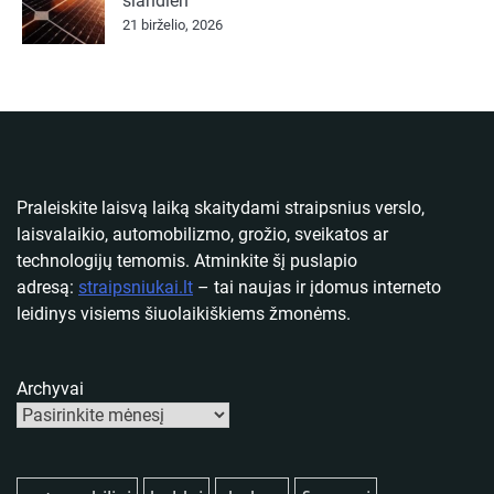
šiandien
21 birželio, 2026
Praleiskite laisvą laiką skaitydami straipsnius verslo,
laisvalaikio, automobilizmo, grožio, sveikatos ar
technologijų temomis. Atminkite šį puslapio
adresą:
straipsniukai.lt
– tai naujas ir įdomus interneto
leidinys visiems šiuolaikiškiems žmonėms.
Archyvai