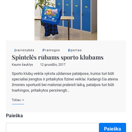
Įvairenybės
Pramogos
Sportas
Spintelės rūbams sporto klubams
Kauno šauklys
12 gruodžio, 2017
Sporto klubų veikla vyksta uždarose patalpose, kurios turi būti
specialiai įrengtos ir pritaikytos fizinei veiklai. Kadangi čia ateina
žmonės sportuoti bei maloniai praleisti laiką, patalpos turi būti
tvarkingos, pritaikytos persirengti…
Toliau ->
Paieška
Paieška