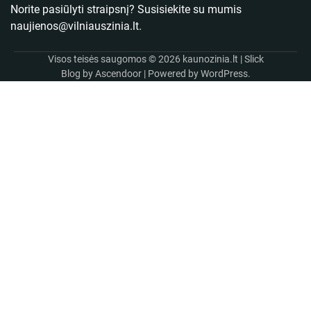
Norite pasiūlyti straipsnį? Susisiekite su mumis
naujienos@vilniauszinia.lt
.
Visos teisės saugomos © 2026
kaunozinia.lt
| Slick
Blog by
Ascendoor
| Powered by
WordPress
.