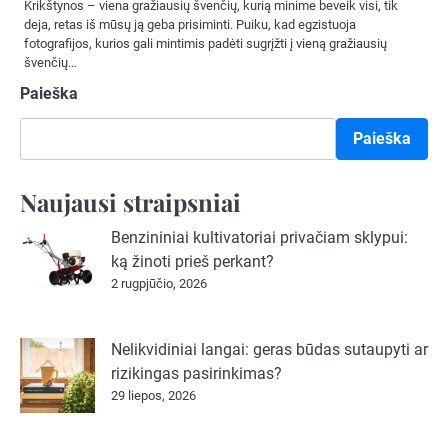
Krikštynos – viena gražiausių švenčių, kurią minime beveik visi, tik
deja, retas iš mūsų ją geba prisiminti. Puiku, kad egzistuoja
fotografijos, kurios gali mintimis padėti sugrįžti į vieną gražiausių
švenčių…
Paieška
Paieška
Naujausi straipsniai
Benzininiai kultivatoriai privačiam sklypui:
ką žinoti prieš perkant?
2 rugpjūčio, 2026
Nelikvidiniai langai: geras būdas sutaupyti ar
rizikingas pasirinkimas?
29 liepos, 2026