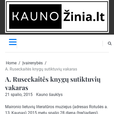
Skip
to
content
NAUJIENOS
PRANEŠK
NAUJIENĄ
Home
Įvairenybės
A. Ruseckaitės knygų sutiktuvių vakaras
A. Ruseckaitės knygų sutiktuvių
vakaras
21 spalio, 2015
Kauno šauklys
Maironio lietuvių literatūros muziejus (adresas Rotušės a.
13, Kaunas) 2015 metų spalio 28 dieną (trečiadienį),