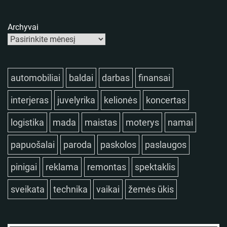
Archyvai
automobiliai
baldai
darbas
finansai
interjeras
juvelyrika
kelionės
koncertas
logistika
mada
maistas
moterys
namai
papuošalai
paroda
paskolos
paslaugos
pinigai
reklama
remontas
spektaklis
sveikata
technika
vaikai
žemės ūkis