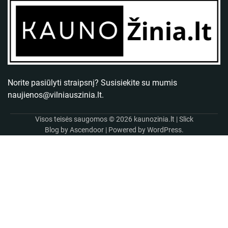
Norite pasiūlyti straipsnį? Susisiekite su mumis
naujienos@vilniauszinia.lt
.
Visos teisės saugomos © 2026
kaunozinia.lt
| Slick
Blog by
Ascendoor
| Powered by
WordPress
.