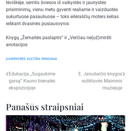
tėviškėje, semtis šviesos iš vaikystės ir jaunystės
prisiminimų, vienu metu gyventi realiame ir vaizduotės
sukurtuose pasauliuose – toks eilėraščių moters kelias
ieškant dvasinės pusiausvyros
Knygų „Žemaitės paslaptis“ ir „Verčiau ne(už)miršti
anotacijos
ĮVAIRENYBĖS
KULTŪRA
RENGINIAI
Navigacija
Edukacija „Sugaukime
E. Janušaičio knygos
garsą” Kauno bienalės
sutiktuvės Maironio
tarp
ekspozicijoje
muziejuje
įrašų
Panašūs straipsniai