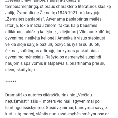
„Šešėlis JMM“ autorė, naujai atskleidžia
temperamentingą, stipraus charakterio literatūros klasikę
Juliją Žymantienę-Žemaitę (1845-1921 m.) knygoje
„Žemaitės paslaptis“. Atveriama paslaptinga meilės
istorija, tokie mažiau žinomi faktai, kaip bausmės
atlikimas Lukiškių kalėjime, įsiliejimas į Vilniaus kultūrinį
gyvenimą, netikėta kelionė į Ameriką ir visus stebinusi
veikla šioje šalyje, pažiūrų pokyčiai, ryšiai su Bulotų
šeima, įspūdingas artimųjų lankymas paskutiniais
gyvenimo mėnesiais. Rašytojos asmenybė suspindi
naujomis spalvomis ir atspalviais, priartinama prie šių
dienų skaitytojo.
******
Dramatiško autorės eilėraščių rinkinio „Verčiau
ne(už)miršti“ ašis – moters vidiniai išgyvenimai po
lemtingo išsiskyrimo. Susidvejinimai, bandymai savyje
kurti kitą moterį, slėptis nuo kasdienybės smėlynuose ar