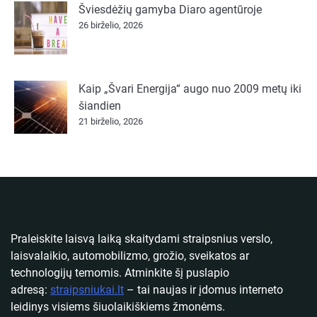
Šviesdėžių gamyba Diaro agentūroje
26 birželio, 2026
Kaip „Švari Energija“ augo nuo 2009 metų iki
šiandien
21 birželio, 2026
Praleiskite laisvą laiką skaitydami straipsnius verslo,
laisvalaikio, automobilizmo, grožio, sveikatos ar
technologijų temomis. Atminkite šį puslapio
adresą:
straipsniukai.lt
– tai naujas ir įdomus interneto
leidinys visiems šiuolaikiškiems žmonėms.