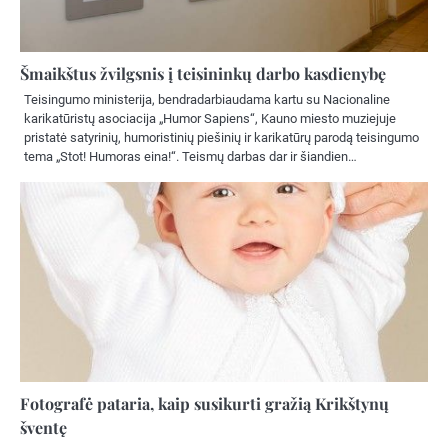
Šmaikštus žvilgsnis į teisininkų darbo kasdienybę
Teisingumo ministerija, bendradarbiaudama kartu su Nacionaline
karikatūristų asociacija „Humor Sapiens“, Kauno miesto muziejuje
pristatė satyrinių, humoristinių piešinių ir karikatūrų parodą teisingumo
tema „Stot! Humoras eina!“. Teismų darbas dar ir šiandien…
Fotografė pataria, kaip susikurti gražią Krikštynų
šventę