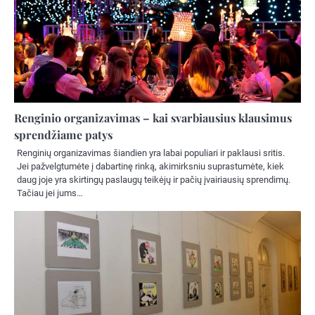
Renginio organizavimas – kai svarbiausius klausimus
sprendžiame patys
Renginių organizavimas šiandien yra labai populiari ir paklausi sritis.
Jei pažvelgtumėte į dabartinę rinką, akimirksniu suprastumėte, kiek
daug joje yra skirtingų paslaugų teikėjų ir pačių įvairiausių sprendimų.
Tačiau jei jums…