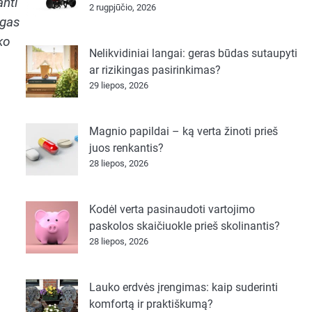
anti
2 rugpjūčio, 2026
ngas
ko
Nelikvidiniai langai: geras būdas sutaupyti
ar rizikingas pasirinkimas?
29 liepos, 2026
Magnio papildai – ką verta žinoti prieš
juos renkantis?
28 liepos, 2026
Kodėl verta pasinaudoti vartojimo
paskolos skaičiuokle prieš skolinantis?
28 liepos, 2026
Lauko erdvės įrengimas: kaip suderinti
komfortą ir praktiškumą?