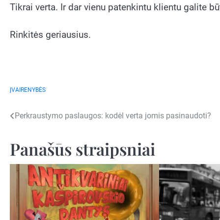
Tikrai verta. Ir dar vienu patenkintu klientu galite bū
Rinkitės geriausius.
ĮVAIRENYBĖS
Navigacija
Perkraustymo paslaugos: kodėl verta jomis pasinaudoti?
tarp
Panašūs straipsniai
įrašų