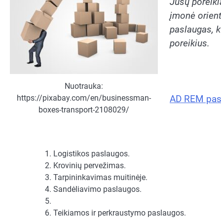
Jūsų poreiki
įmonė orientu
paslaugas, k
poreikius.
Nuotrauka:
https://pixabay.com/en/businessman-
AD REM pas
boxes-transport-2108029/
Logistikos paslaugos.
Krovinių pervežimas.
Tarpininkavimas muitinėje.
Sandėliavimo paslaugos.
Teikiamos ir perkraustymo paslaugos.