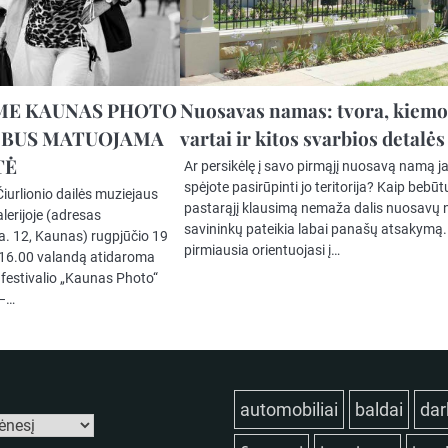
ME KAUNAS PHOTO
Nuosavas namas: tvora, kiem
E BUS MATUOJAMA
vartai ir kitos svarbios detalės
TĖ
Ar persikėlę į savo pirmąjį nuosavą namą j
spėjote pasirūpinti jo teritorija? Kaip bebūtų
Čiurlionio dailės muziejaus
pastarąjį klausimą nemaža dalis nuosavų
alerijoje (adresas
savininkų pateikia labai panašų atsakymą.
. 12, Kaunas) rugpjūčio 19
pirmiausia orientuojasi į…
, 16.00 valandą atidaroma
 festivalio „Kaunas Photo“
 –…
automobiliai
baldai
dar