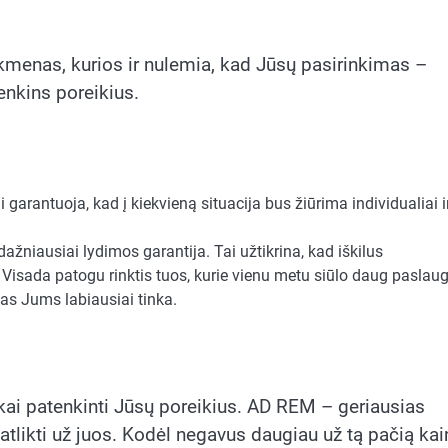
lkmenas, kurios ir nulemia, kad Jūsų pasirinkimas –
enkins poreikius.
i garantuoja, kad į kiekvieną situacija bus žiūrima individualiai i
ažniausiai lydimos garantija. Tai užtikrina, kad iškilus
Visada patogu rinktis tuos, kurie vienu metu siūlo daug paslaug
 kas Jums labiausiai tinka.
škai patenkinti Jūsų poreikius. AD REM – geriausias
 atlikti už juos. Kodėl negavus daugiau už tą pačią ka