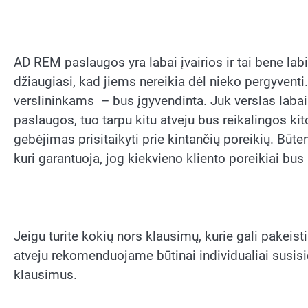
AD REM paslaugos yra labai įvairios ir tai bene l
džiaugiasi, kad jiems nereikia dėl nieko pergyventi.
verslininkams – bus įgyvendinta. Juk verslas labai 
paslaugos, tuo tarpu kitu atveju bus reikalingos ki
gebėjimas prisitaikyti prie kintančių poreikių. Būten
kuri garantuoja, jog kiekvieno kliento poreikiai bus 
Jeigu turite kokių nors klausimų, kurie gali pakeis
atveju rekomenduojame būtinai individualiai susisi
klausimus.