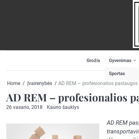
Skip
to
content
Grožis
Gyvenimas
NAUJIENOS
PRANEŠK
NAUJIENĄ
Sportas
Home
Įvairenybės
AD REM – profesionalios paslaugos 
AD REM – profesionalios pa
26 vasario, 2018
Kauno šauklys
AD REM pasl
transportavi