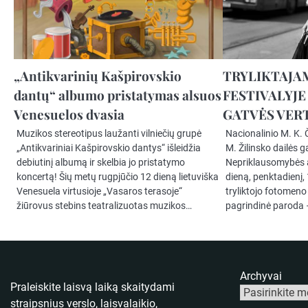
„Antikvarinių Kašpirovskio
TRYLIKTAJA
dantų“ albumo pristatymas alsuos
FESTIVALYJ
Venesuelos dvasia
GATVĖS VER
Muzikos stereotipus laužanti vilniečių grupė
Nacionalinio M. K. 
„Antikvariniai Kašpirovskio dantys“ išleidžia
M. Žilinsko dailės g
debiutinį albumą ir skelbia jo pristatymo
Nepriklausomybės a
koncertą! Šių metų rugpjūčio 12 dieną lietuviška
dieną, penktadienį
Venesuela virtusioje „Vasaros terasoje“
tryliktojo fotomeno
žiūrovus stebins teatralizuotas muzikos…
pagrindinė paroda
Archyvai
Praleiskite laisvą laiką skaitydami
straipsnius verslo, laisvalaikio,