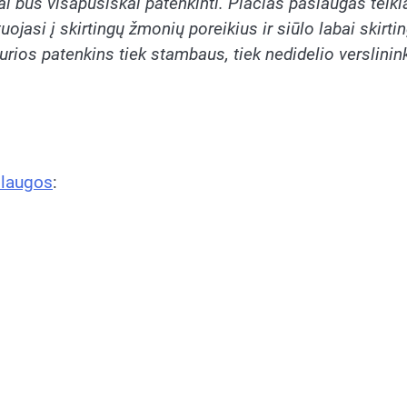
ai bus visapusiškai patenkinti. Plačias paslaugas teiki
ojasi į skirtingų žmonių poreikius ir siūlo labai skirti
urios patenkins tiek stambaus, tiek nedidelio verslinin
laugos
: