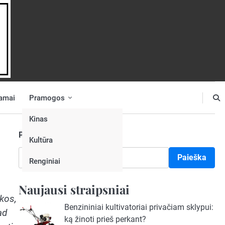
amai
Pramogos
Kinas
Paieška
Kultūra
Paieška
Renginiai
Naujausi straipsniai
kos,
Benzininiai kultivatoriai privačiam sklypui:
ad
ką žinoti prieš perkant?