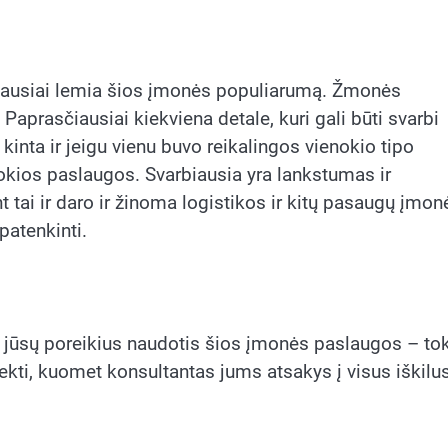
abiausiai lemia šios įmonės populiarumą. Žmonės
 Paprasčiausiai kiekviena detale, kuri gali būti svarbi
kinta ir jeigu vienu buvo reikalingos vienokio tipo
tokios paslaugos. Svarbiausia yra lankstumas ir
t tai ir daro ir žinoma logistikos ir kitų pasaugų įmon
patenkinti.
ti jūsų poreikius naudotis šios įmonės paslaugos – to
ekti, kuomet konsultantas jums atsakys į visus iškilu