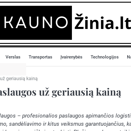
Verslas
Transportas
Įvairenybės
Technologijos
N
už geriausią kainą
slaugos už geriausią kainą
augos – profesionalios paslaugos apimančios logisti
mo, sandėliavimo ir kitus veiksmus garantuojančius, k