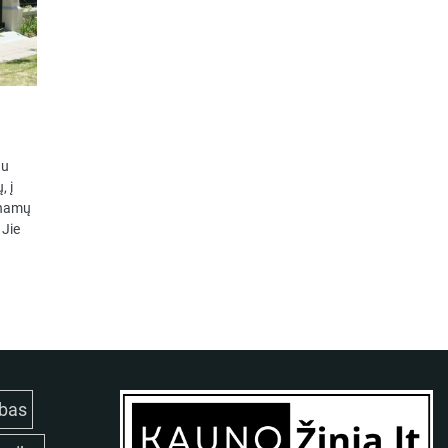
o
au
, į
 namų
 Jie
bas