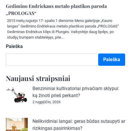
Gedimino Endriekaus metalo plastikos paroda
„PROLOGAS“
2015 metų rugsėjo 17- spalio 1 dienomis Meno galerijoje „Kauno
langas“ Gedimino Endriekaus metalo plastikos paroda „PROLOGAS“
Gediminas Endriekus kilęs iš Plungės. Vaikystėje daug lipdęs, po
studijų trumpam stabtelėjęs, prie…
Paieška
Paieška
Naujausi straipsniai
Benzininiai kultivatoriai privačiam sklypui:
ką žinoti prieš perkant?
2 rugpjūčio, 2026
Nelikvidiniai langai: geras būdas sutaupyti ar
rizikingas pasirinkimas?