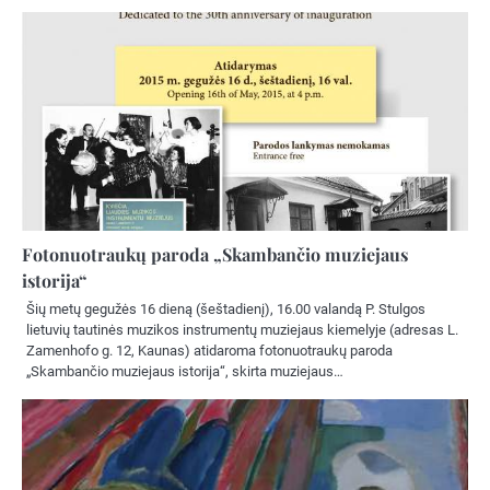
Fotonuotraukų paroda „Skambančio muziejaus
istorija“
Šių metų gegužės 16 dieną (šeštadienį), 16.00 valandą P. Stulgos
lietuvių tautinės muzikos instrumentų muziejaus kiemelyje (adresas L.
Zamenhofo g. 12, Kaunas) atidaroma fotonuotraukų paroda
„Skambančio muziejaus istorija“, skirta muziejaus…