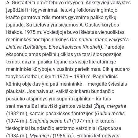
A. Gustaitei tuomet tebuvo devyneri. Ankstyvieji vaikystės
įspūdžiai ir išgyvenimai, lietuvių folkloras ir gimtojo
krašto gamtovaizdis moters gyvenime paliko ryškų
įspaudą. Su Lietuva yra siejamos A. Gustas kūrybos
ištakos. 1975 m. Vokietijoje buvo išleistas vienuoliktas
menininkės poezijos rinkinys
Oro narvai: mano vaikystės
Lietuva (Luftkäfige: Eine Litauische Kindheit)
. Parodoje
eksponuojamas piešinių ciklas yra tarsi šios poezijos
temos, dažnai pasikartojančios visoje literatūrinėje
menininkės kūryboje, vizualinis perteikimas. Ciklą sudaro
tapybos darbai, sukurti 1974 – 1990 m. Pagrindinis
kūrinių objektas yra pati menininkė – mergaitė šviesiais
plaukais. Jos naivaus, vaikiško ir kartu bundančio
pasaulio atspindys yra supanti aplinka – kartais
sentimentalūs lietuviški gamtos vaizdai (
Žąsų mergaitė
(1982 m.), kartais pasakiškos fantazijos (
Gulbių medis
(1974 m.),
Svajonių scena
I, III
(1977 m.), o kartais –
tiesioginiai bundančio erotizmo vaizdiniai (
Sapnuose
(1984 m.),
Mylimieji I
(1986 m.). Erotinis leitmotyvas