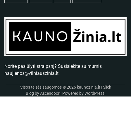
Norite pasiūlyti straipsnį? Susisiekite su mumis
naujienos@vilniauszinia.lt
.
Visos teisės saugomos © 2026
kaunozinia.lt
| Slick
Blog by
Ascendoor
| Powered by
WordPress
.