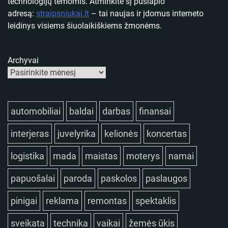
technologijų temomis. Atminkite šį puslapio
adresą:
straipsniukai.lt
– tai naujas ir įdomus interneto
leidinys visiems šiuolaikiškiems žmonėms.
Archyvai
automobiliai
baldai
darbas
finansai
interjeras
juvelyrika
kelionės
koncertas
logistika
mada
maistas
moterys
namai
papuošalai
paroda
paskolos
paslaugos
pinigai
reklama
remontas
spektaklis
sveikata
technika
vaikai
žemės ūkis