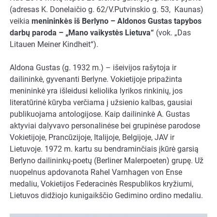
(adresas K. Donelaičio g. 62/V.Putvinskio g. 53, Kaunas)
veikia
menininkės iš Berlyno – Aldonos Gustas tapybos
darbų paroda – „Mano vaikystės Lietuva“
(vok. „Das
Litauen Meiner Kindheit“).
Aldona Gustas (g. 1932 m.) – išeivijos rašytoja ir
dailininkė, gyvenanti Berlyne. Vokietijoje pripažinta
menininkė yra išleidusi keliolika lyrikos rinkinių, jos
literatūrinė kūryba verčiama į užsienio kalbas, gausiai
publikuojama antologijose. Kaip dailininkė A. Gustas
aktyviai dalyvavo personalinėse bei grupinėse parodose
Vokietijoje, Prancūzijoje, Italijoje, Belgijoje, JAV ir
Lietuvoje. 1972 m. kartu su bendraminčiais įkūrė garsią
Berlyno dailininkų-poetų (Berliner Malerpoeten) grupę. Už
nuopelnus apdovanota Rahel Varnhagen von Ense
medaliu, Vokietijos Federacinės Respublikos kryžiumi,
Lietuvos didžiojo kunigaikščio Gedimino ordino medaliu.