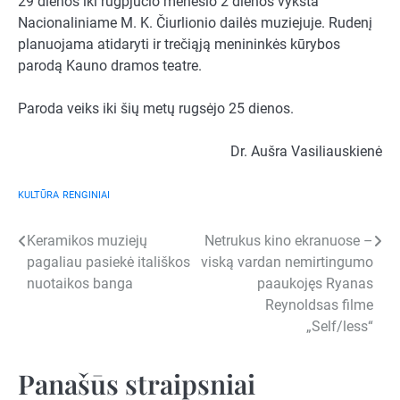
29 dienos iki rugpjūčio mėnesio 2 dienos vyksta
Nacionaliniame M. K. Čiurlionio dailės muziejuje. Rudenį
planuojama atidaryti ir trečiąją menininkės kūrybos
parodą Kauno dramos teatre.
Paroda veiks iki šių metų rugsėjo 25 dienos.
Dr. Aušra Vasiliauskienė
KULTŪRA
RENGINIAI
Navigacija
Keramikos muziejų
Netrukus kino ekranuose –
pagaliau pasiekė itališkos
viską vardan nemirtingumo
tarp
nuotaikos banga
paaukojęs Ryanas
įrašų
Reynoldsas filme
„Self/less“
Panašūs straipsniai