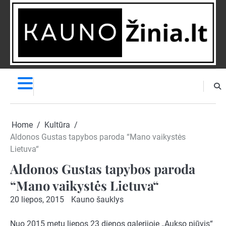
Skip
to
content
NAUJIENOS
PRANEŠK
NAUJIENĄ
Home
Kultūra
Aldonos Gustas tapybos paroda “Mano vaikystės
Lietuva“
Aldonos Gustas tapybos paroda
“Mano vaikystės Lietuva“
20 liepos, 2015
Kauno šauklys
Nuo 2015 metų liepos 23 dienos galerijoje „Aukso pjūvis“