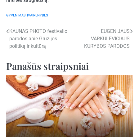
rinkitės saugiausią.
GYVENIMAS
ĮVAIRENYBĖS
Navigacija
KAUNAS PHOTO festivalio
EUGENIJAUS
parodos apie Gruzijos
VARKULEVIČIAUS
tarp
politiką ir kultūrą
KŪRYBOS PARODOS
įrašų
Panašūs straipsniai