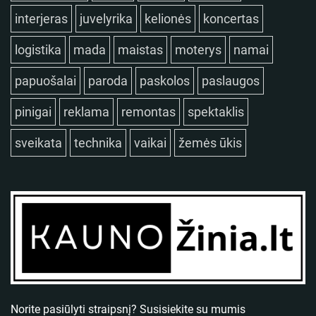
interjeras
juvelyrika
kelionės
koncertas
logistika
mada
maistas
moterys
namai
papuošalai
paroda
paskolos
paslaugos
pinigai
reklama
remontas
spektaklis
sveikata
technika
vaikai
žemės ūkis
Norite pasiūlyti straipsnį? Susisiekite su mumis