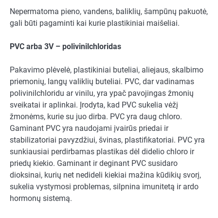
Nepermatoma pieno, vandens, baliklių, šampūnų pakuotė,
gali būti pagaminti kai kurie plastikiniai maišeliai.
PVC arba 3V – polivinilchloridas
Pakavimo plėvelė, plastikiniai buteliai, aliejaus, skalbimo
priemonių, langų valiklių buteliai. PVC, dar vadinamas
polivinilchloridu ar vinilu, yra ypač pavojingas žmonių
sveikatai ir aplinkai. Įrodyta, kad PVC sukelia vėžį
žmonėms, kurie su juo dirba. PVC yra daug chloro.
Gaminant PVC yra naudojami įvairūs priedai ir
stabilizatoriai pavyzdžiui, švinas, plastifikatoriai. PVC yra
sunkiausiai perdirbamas plastikas dėl didelio chloro ir
priedų kiekio. Gaminant ir deginant PVC susidaro
dioksinai, kurių net nedideli kiekiai mažina kūdikių svorį,
sukelia vystymosi problemas, silpnina imunitetą ir ardo
hormonų sistemą.