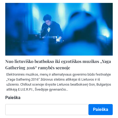
Nuo lietuviško beatbokso iki egzotiškos muzikos „Yaga
Gathering 2016“ ramybės scenoje
Elektroninės muzikos, menų ir alternatyvaus gyvenimo būdo festivalyje
„Yaga Gathering 2016“ žiūrovus stebins atlikėjai iš Lietuvos ir iš
užsienio. Chillout scenoje išvysite Lietuvos beatbokserį Gon, Bulgarijos
atlikėją E.U.E.R.P.I., Švedijoje gyvenančio…
Paieška
Paieška