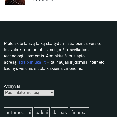
21 birželio, 2026
Praleiskite laisvą laiką skaitydami straipsnius verslo,
laisvalaikio, automobilizmo, grožio, sveikatos ar
technologijų temomis. Atminkite šį puslapio
adresą:
straipsniukai.lt
– tai naujas ir įdomus interneto
leidinys visiems šiuolaikiškiems žmonėms.
Archyvai
automobiliai
baldai
darbas
finansai