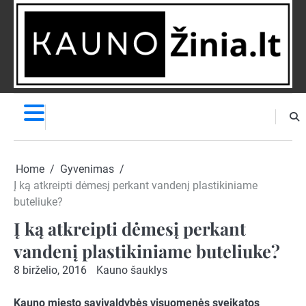
Skip
to
content
NAUJIENOS
PRANEŠK
NAUJIENĄ
Home
Gyvenimas
Į ką atkreipti dėmesį perkant vandenį plastikiniame
buteliuke?
Į ką atkreipti dėmesį perkant
vandenį plastikiniame buteliuke?
8 birželio, 2016
Kauno šauklys
Kauno miesto savivaldybės visuomenės sveikatos