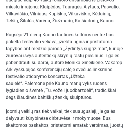
miestų ir rajonų: Klaipėdos, Tauragės, Alytaus, Pasvalio,
Vilkaviškio, Vilniaus, Kupiškio, Vilkaviškio, Kėdainių,
Telšių, Šilalės, Varėna, Žiežmarių, Kaišiadorių, Kauno.
Rugsėjo 21 dieną Kauno tautinės kultūros centre bus
pakelta festivalio vėliava, įžiebta ugnis ir pristatoma
tapybos ant medžio paroda „Žydintys sugrįžimai“, kurioje
žiūrovai išvys autentiškų skrynių raštų piešinius ir galės
pabendrauti su darbų autore Monika Gineikiene. Vakarop
Arkivyskupijos konferencijų salėje svečius linksmins
festivalio atidarymo koncertas „Užteka
saulelė“. Palemone prie Kauno marių vyks rudens
lygiadienio šventė „Tu, voželi juodbarzdėli“, tradiciškai
degs šiaudinės baltiškų ženklų skulptūros.
Įdomių veiklų ras tiek vaikai, tiek suaugusieji, jie galės
dalyvauti kūrybinėse dirbtuvėse ir mokymuose. Bus
skaitomos paskaitos, pristatomi amatai: verpimas, juostų