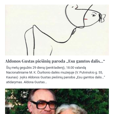
Aldonos Gustas piešinių paroda „Esu gamtos dalis…“
Šių metų gegužės 29 dieną (penktadienį), 18.00 valandą
Nacionaliniame M. K. Čiurlionio dailės muziejuje (V. Putvinskio g. 55,
Kaunas) įvyks Aldonos Gustas piešinių parodos „Esu gamtos dalis…“
atidarymas. Aldona Gustas…