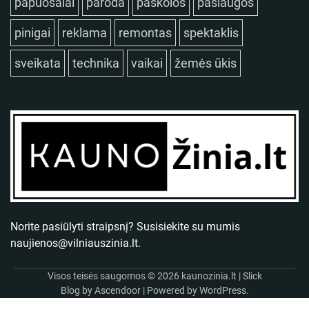
papuošalai
paroda
paskolos
paslaugos
pinigai
reklama
remontas
spektaklis
sveikata
technika
vaikai
žemės ūkis
Norite pasiūlyti straipsnį? Susisiekite su mumis
naujienos@vilniauszinia.lt
.
Visos teisės saugomos © 2026
kaunozinia.lt
| Slick
Blog by
Ascendoor
| Powered by
WordPress
.