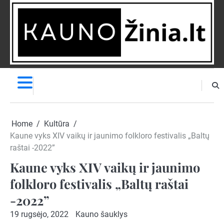
Skip
to
content
NAUJIENOS
PRANEŠK
NAUJIENĄ
Home
Kultūra
Kaune vyks XIV vaikų ir jaunimo folkloro festivalis „Baltų
raštai -2022”
Kaune vyks XIV vaikų ir jaunimo
folkloro festivalis „Baltų raštai
-2022”
19 rugsėjo, 2022
Kauno šauklys