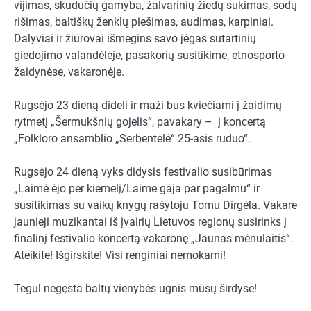
vijimas, skudučių gamyba, žalvarinių žiedų sukimas, sodų
rišimas, baltiškų ženklų piešimas, audimas, karpiniai.
Dalyviai ir žiūrovai išmėgins savo jėgas sutartinių
giedojimo valandėlėje, pasakorių susitikime, etnosporto
žaidynėse, vakaronėje.
Rugsėjo 23 dieną dideli ir maži bus kviečiami į žaidimų
rytmetį „Šermukšnių gojelis“, pavakary – į koncertą
„Folkloro ansamblio „Serbentėlė“ 25-asis ruduo“.
Rugsėjo 24 dieną vyks didysis festivalio susibūrimas
„Laimė ėjo per kiemelį/Laime gāja par pagalmu“ ir
susitikimas su vaikų knygų rašytoju Tomu Dirgėla. Vakare
jaunieji muzikantai iš įvairių Lietuvos regionų susirinks į
finalinį festivalio koncertą-vakaronę „Jaunas mėnulaitis“.
Ateikite! Išgirskite! Visi renginiai nemokami!
Tegul negęsta baltų vienybės ugnis mūsų širdyse!