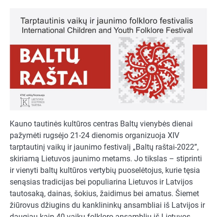
Kauno tautinės kultūros centras Baltų vienybės dienai
pažymėti rugsėjo 21-24 dienomis organizuoja XIV
tarptautinį vaikų ir jaunimo festivalį „Baltų raštai-2022”,
skiriamą Lietuvos jaunimo metams. Jo tikslas – stiprinti
ir vienyti baltų kultūros vertybių puoselėtojus, kurie tęsia
senąsias tradicijas bei populiarina Lietuvos ir Latvijos
tautosaką, dainas, šokius, žaidimus bei amatus. Šiemet
žiūrovus džiugins du kanklininkų ansambliai iš Latvijos ir
daugiau kaip 40 vaikų folkloro ansamblių iš Lietuvos