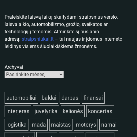
Praleiskite laisvą laiką skaitydami straipsnius verslo,
laisvalaikio, automobilizmo, grožio, sveikatos ar
technologijų temomis. Atminkite šį puslapio
adresą:
straipsniukai.lt
– tai naujas ir įdomus interneto
leidinys visiems šiuolaikiškiems žmonėms.
Archyvai
automobiliai
baldai
darbas
finansai
interjeras
juvelyrika
kelionės
koncertas
logistika
mada
maistas
moterys
namai