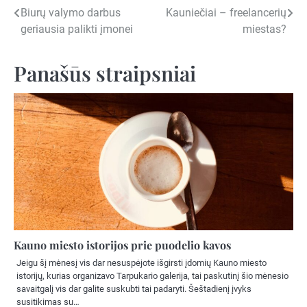
Navigacija
Biurų valymo darbus
Kauniečiai – freelancerių
geriausia palikti įmonei
miestas?
tarp
įrašų
Panašūs straipsniai
Kauno miesto istorijos prie puodelio kavos
Jeigu šį mėnesį vis dar nesuspėjote išgirsti įdomių Kauno miesto
istorijų, kurias organizavo Tarpukario galerija, tai paskutinį šio mėnesio
savaitgalį vis dar galite suskubti tai padaryti. Šeštadienį įvyks
susitikimas su…