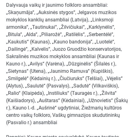
Dalyvauja vaikų ir jaunimo folkloro ansambliai:
„Skaņumāja“, „Auksinės stygos“, Jelgavos muzikos
mokyklos kanklių ansambliai (Latvija), „Linksmoji
armonika“, „Tautinukai“, „Žilvičiukai“, „Karklynėlis“,
„Bitula“, „Alda“, „Piliarožė“, „Ratilėlis“, „Serbentėlė“,
„Kaukutis“ (Kaunas), „Kauno bandonija”, „Luotelė“,
„Dailingė“, „Kalvelis“, Juozo Gruodžio konservatorijos,
Sakralinės muzikos mokyklos ansambliai (Kaunas ir
Kauno r.), „Avilys“ (Varėna), „Dūzginėlis“ (Šilalės r.),
„Sietynas“ (Utena), „Jaunimo Ramuva“ (Kupiškis),
„Smilgelė“ (Kėdainių r.), „Čiučiuruks“ (Telšiai), „Vėjelis“
(Alytus), „Saulutė“ (Pasvalys), „Sadutė“ (Vilkaviškis),
„Ralio“ (Klaipėda), „Instiliuks“ (Tauragės r.), „Žilvita“
(Kaišiadorys), „Auštaras“ (Kėdainiai), „Užnovietis“ (Šakių
r.), Kauno l.-d. „Aušrinė“ ugdytiniai, Žiežmarių kultūros
centro vaikų folkloro, Vaškų gimnazijos skudutininkų
(Pasvalio r.) ansambliai