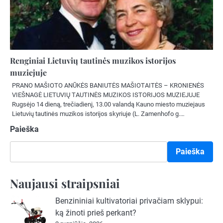
Renginiai Lietuvių tautinės muzikos istorijos
muziejuje
PRANO MAŠIOTO ANŪKĖS BANIUTĖS MAŠIOTAITĖS – KRONIENĖS
VIEŠNAGĖ LIETUVIŲ TAUTINĖS MUZIKOS ISTORIJOS MUZIEJUJE
Rugsėjo 14 dieną, trečiadienį, 13.00 valandą Kauno miesto muziejaus
Lietuvių tautinės muzikos istorijos skyriuje (L. Zamenhofo g.…
Paieška
Paieška
Naujausi straipsniai
Benzininiai kultivatoriai privačiam sklypui:
ką žinoti prieš perkant?