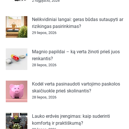
2 rugpjūčio, 2026
Nelikvidiniai langai: geras būdas sutaupyti ar
rizikingas pasirinkimas?
29 liepos, 2026
Magnio papildai – ką verta žinoti prieš juos
renkantis?
28 liepos, 2026
Kodėl verta pasinaudoti vartojimo paskolos
skaičiuokle prieš skolinantis?
28 liepos, 2026
Lauko erdvės įrengimas: kaip suderinti
komfortą ir praktiškumą?