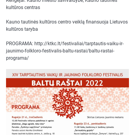
Rengėjai: Kauno miesto savivaldybė, Kauno tautinės
kultūros centras
Kauno tautinės kultūros centro veiklą finansuoja Lietuvos
kultūros taryba
PROGRAMA: http://ktkc.lt/festivaliai/tarptautis-vaiku-ir-
jaunimo-folkloro-festivalis-baltu-rastai/baltu-rastai-
programa/