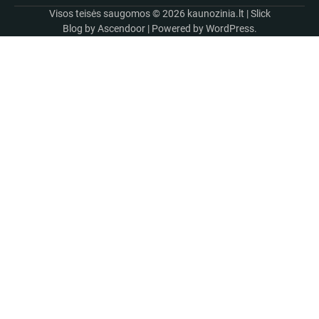
Visos teisės saugomos © 2026
kaunozinia.lt
| Slick
Blog by
Ascendoor
| Powered by
WordPress
.