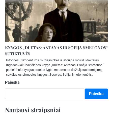
KNYGOS „DUETAS: ANTANAS IR SOFIJA SMETONOS“
SUTIKTUVĖS
Istorinės Prezidentūros muziejininkės ir istorijos mokslų daktarės
Ingridos Jakubavičienės knyga „Duetas: Antanas ir Sofija Smetonos“
pasiekė skaitytojus praėjus lygiai metams po didžiulį susidomėjimą
sukėlusios pirmosios knygos „Seserys: Sofija Smetonienė ir…
Paieška
Paieška
Naujausi straipsniai