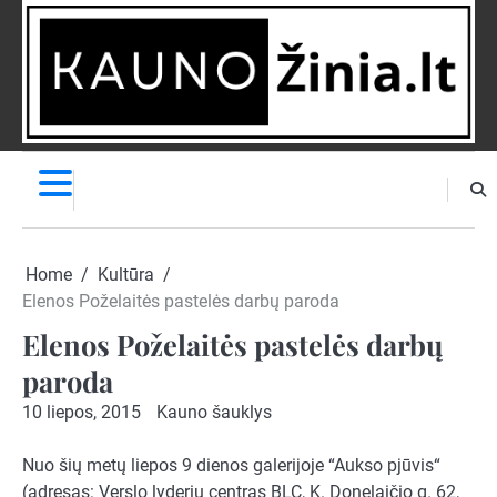
Skip
to
content
NAUJIENOS
PRANEŠK
NAUJIENĄ
Home
Kultūra
Elenos Poželaitės pastelės darbų paroda
Elenos Poželaitės pastelės darbų
paroda
10 liepos, 2015
Kauno šauklys
Nuo šių metų liepos 9 dienos galerijoje “Aukso pjūvis“
(adresas: Verslo lyderių centras BLC, K. Donelaičio g. 62,