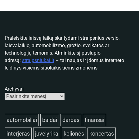
Praleiskite laisvą laiką skaitydami straipsnius verslo,
laisvalaikio, automobilizmo, grožio, sveikatos ar
technologijų temomis. Atminkite šį puslapio
adresą:
straipsniukai.lt
– tai naujas ir įdomus interneto
leidinys visiems šiuolaikiškiems žmonėms.
Archyvai
automobiliai
baldai
darbas
finansai
interjeras
juvelyrika
kelionės
koncertas