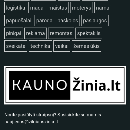
logistika
mada
maistas
moterys
namai
papuošalai
paroda
paskolos
paslaugos
pinigai
reklama
remontas
spektaklis
sveikata
technika
vaikai
žemės ūkis
Norite pasiūlyti straipsnį? Susisiekite su mumis
naujienos@vilniauszinia.lt
.