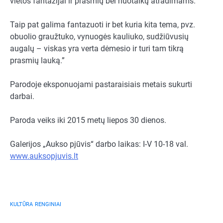
vietos fantazijai ir prasmių bei nuotaikų atradimams.
Taip pat galima fantazuoti ir bet kuria kita tema, pvz.
obuolio graužtuko, vynuogės kauliuko, sudžiūvusių
augalų – viskas yra verta dėmesio ir turi tam tikrą
prasmių lauką.”
Parodoje eksponuojami pastaraisiais metais sukurti
darbai.
Paroda veiks iki 2015 metų liepos 30 dienos.
Galerijos „Aukso pjūvis“ darbo laikas: I-V 10-18 val.
www.auksopjuvis.lt
KULTŪRA
RENGINIAI