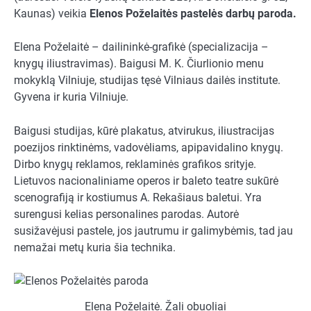
Kaunas) veikia
Elenos Poželaitės pastelės darbų paroda.
Elena Poželaitė – dailininkė-grafikė (specializacija –
knygų iliustravimas). Baigusi M. K. Čiurlionio menu
mokyklą Vilniuje, studijas tęsė Vilniaus dailės institute.
Gyvena ir kuria Vilniuje.
Baigusi studijas, kūrė plakatus, atvirukus, iliustracijas
poezijos rinktinėms, vadovėliams, apipavidalino knygų.
Dirbo knygų reklamos, reklaminės grafikos srityje.
Lietuvos nacionaliniame operos ir baleto teatre sukūrė
scenografiją ir kostiumus A. Rekašiaus baletui. Yra
surengusi kelias personalines parodas. Autorė
susižavėjusi pastele, jos jautrumu ir galimybėmis, tad jau
nemažai metų kuria šia technika.
Elena Poželaitė. Žali obuoliai