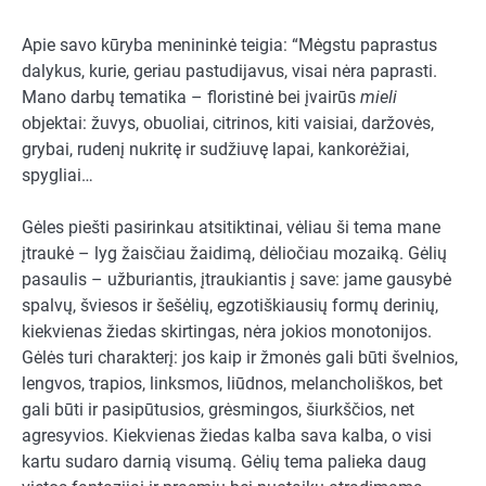
Apie savo kūryba menininkė teigia: “Mėgstu paprastus
dalykus, kurie, geriau pastudijavus, visai nėra paprasti.
Mano darbų tematika – floristinė bei įvairūs
mieli
objektai: žuvys, obuoliai, citrinos, kiti vaisiai, daržovės,
grybai, rudenį nukritę ir sudžiuvę lapai, kankorėžiai,
spygliai…
Gėles piešti pasirinkau atsitiktinai, vėliau ši tema mane
įtraukė – lyg žaisčiau žaidimą, dėliočiau mozaiką. Gėlių
pasaulis – užburiantis, įtraukiantis į save: jame gausybė
spalvų, šviesos ir šešėlių, egzotiškiausių formų derinių,
kiekvienas žiedas skirtingas, nėra jokios monotonijos.
Gėlės turi charakterį: jos kaip ir žmonės gali būti švelnios,
lengvos, trapios, linksmos, liūdnos, melancholiškos, bet
gali būti ir pasipūtusios, grėsmingos, šiurkščios, net
agresyvios. Kiekvienas žiedas kalba sava kalba, o visi
kartu sudaro darnią visumą. Gėlių tema palieka daug