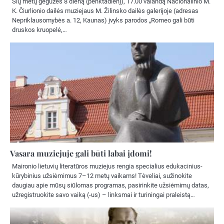
Šių metų gegužės 8 dieną (penktadienį), 17.00 valandą Nacionalinio M.
K. Čiurlionio dailės muziejaus M. Žilinsko dailės galerijoje (adresas
Nepriklausomybės a. 12, Kaunas) įvyks parodos „Romeo gali būti
druskos kruopelė,…
Vasara muziejuje gali būti labai įdomi!
Maironio lietuvių literatūros muziejus rengia specialius edukacinius-
kūrybinius užsiėmimus 7–12 metų vaikams! Tėveliai, sužinokite
daugiau apie mūsų siūlomas programas, pasirinkite užsiėmimų datas,
užregistruokite savo vaiką (-us) – linksmai ir turiningai praleistą…