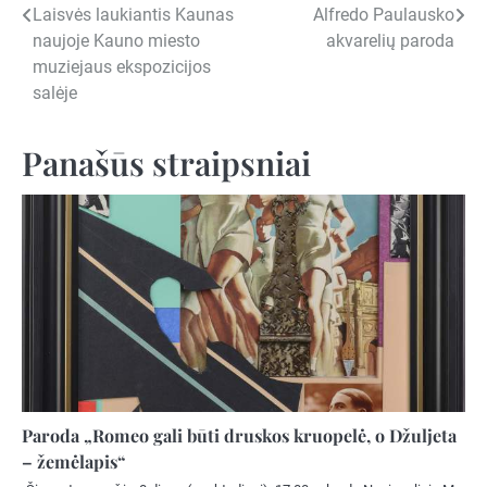
Navigacija
Laisvės laukiantis Kaunas
Alfredo Paulausko
naujoje Kauno miesto
akvarelių paroda
tarp
muziejaus ekspozicijos
įrašų
salėje
Panašūs straipsniai
Paroda „Romeo gali būti druskos kruopelė, o Džuljeta
– žemėlapis“