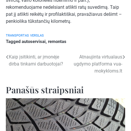
svirčių, vairo kolonėlės nuėmimo ir pan.),
rekomenduojame nedelsiant atlikti ratų suvedimą. Taip
pat jį atlikti reikėtų ir profilaktiškai, pravažiavus dešimt –
penkiolika tūkstančių kilometrų.
TRANSPORTAS
VERSLAS
Tagged
autoservisai
,
remontas
Navigacija
Kaip įsitikinti, ar įmonėje
Atnaujinta virtualaus
dirba tinkami darbuotojai?
ugdymo platforma vua-
tarp
mokykloms.lt
įrašų
Panašūs straipsniai