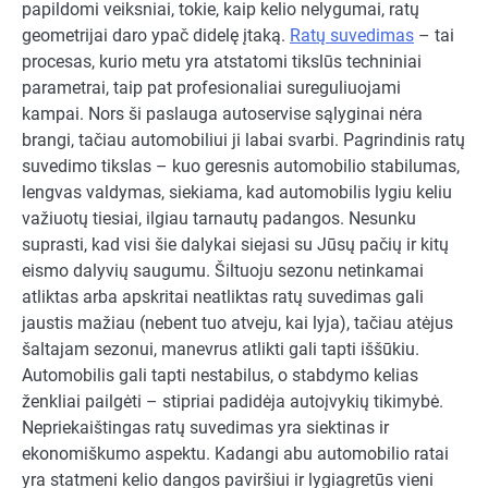
papildomi veiksniai, tokie, kaip kelio nelygumai, ratų
geometrijai daro ypač didelę įtaką.
Ratų suvedimas
– tai
procesas, kurio metu yra atstatomi tikslūs techniniai
parametrai, taip pat profesionaliai sureguliuojami
kampai. Nors ši paslauga autoservise sąlyginai nėra
brangi, tačiau automobiliui ji labai svarbi. Pagrindinis ratų
suvedimo tikslas – kuo geresnis automobilio stabilumas,
lengvas valdymas, siekiama, kad automobilis lygiu keliu
važiuotų tiesiai, ilgiau tarnautų padangos. Nesunku
suprasti, kad visi šie dalykai siejasi su Jūsų pačių ir kitų
eismo dalyvių saugumu. Šiltuoju sezonu netinkamai
atliktas arba apskritai neatliktas ratų suvedimas gali
jaustis mažiau (nebent tuo atveju, kai lyja), tačiau atėjus
šaltajam sezonui, manevrus atlikti gali tapti iššūkiu.
Automobilis gali tapti nestabilus, o stabdymo kelias
ženkliai pailgėti – stipriai padidėja autoįvykių tikimybė.
Nepriekaištingas ratų suvedimas yra siektinas ir
ekonomiškumo aspektu. Kadangi abu automobilio ratai
yra statmeni kelio dangos paviršiui ir lygiagretūs vieni