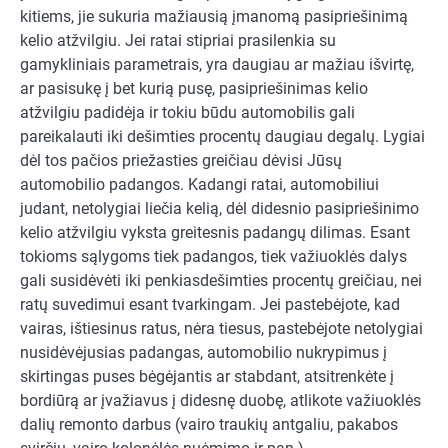
kitiems, jie sukuria mažiausią įmanomą pasipriešinimą
kelio atžvilgiu. Jei ratai stipriai prasilenkia su
gamykliniais parametrais, yra daugiau ar mažiau išvirtę,
ar pasisukę į bet kurią pusę, pasipriešinimas kelio
atžvilgiu padidėja ir tokiu būdu automobilis gali
pareikalauti iki dešimties procentų daugiau degalų. Lygiai
dėl tos pačios priežasties greičiau dėvisi Jūsų
automobilio padangos. Kadangi ratai, automobiliui
judant, netolygiai liečia kelią, dėl didesnio pasipriešinimo
kelio atžvilgiu vyksta greitesnis padangų dilimas. Esant
tokioms sąlygoms tiek padangos, tiek važiuoklės dalys
gali susidėvėti iki penkiasdešimties procentų greičiau, nei
ratų suvedimui esant tvarkingam. Jei pastebėjote, kad
vairas, ištiesinus ratus, nėra tiesus, pastebėjote netolygiai
nusidėvėjusias padangas, automobilio nukrypimus į
skirtingas puses bėgėjantis ar stabdant, atsitrenkėte į
bordiūrą ar įvažiavus į didesnę duobę, atlikote važiuoklės
dalių remonto darbus (vairo traukių antgaliu, pakabos