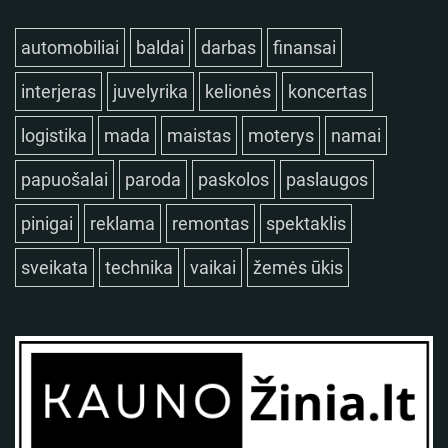
automobiliai
baldai
darbas
finansai
interjeras
juvelyrika
kelionės
koncertas
logistika
mada
maistas
moterys
namai
papuošalai
paroda
paskolos
paslaugos
pinigai
reklama
remontas
spektaklis
sveikata
technika
vaikai
žemės ūkis