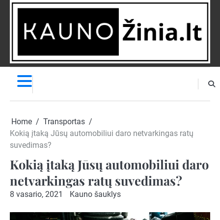
Skip
to
content
NAUJIENOS
PRANEŠK
NAUJIENĄ
Home
Transportas
Kokią įtaką Jūsų automobiliui daro netvarkingas ratų
suvedimas?
Kokią įtaką Jūsų automobiliui daro
netvarkingas ratų suvedimas?
8 vasario, 2021
Kauno šauklys