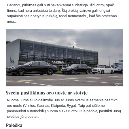
Padangų pirkimas gali būti pakankamai sudėtinga užduotimi, ypač
tiems, kad nėra anksčiau to darę. Šių prekių įvairovė gali lengvai
supainioti net ir patyrusį pirkėją, todėl nenuostabu, kad šis procesas
nėra…
Svečių pasitikimas oro uoste ar stotyje
Nuoma Jums siūlo galimybę Jus ar Jums svarbius asmenis pasitikti
oro uoste (Vilnius, Kaunas, Klaipėda, Ryga). Taip pat siūlome
pasinaudoti automobilių nuoma su vairuotoju Klaipėdoje, pasitikti Jūsų
svečius jūrų uoste…
Paieška