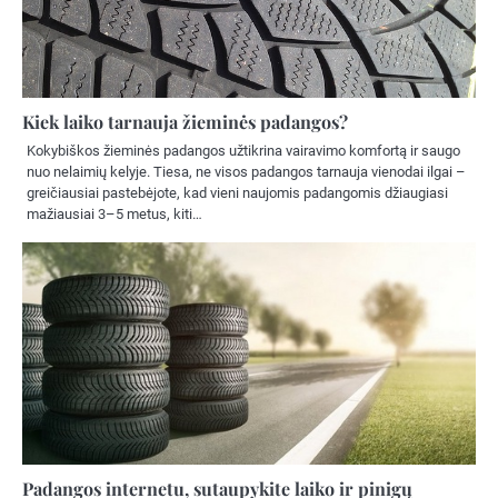
Kiek laiko tarnauja žieminės padangos?
Kokybiškos žieminės padangos užtikrina vairavimo komfortą ir saugo
nuo nelaimių kelyje. Tiesa, ne visos padangos tarnauja vienodai ilgai –
greičiausiai pastebėjote, kad vieni naujomis padangomis džiaugiasi
mažiausiai 3–5 metus, kiti…
Padangos internetu, sutaupykite laiko ir pinigų