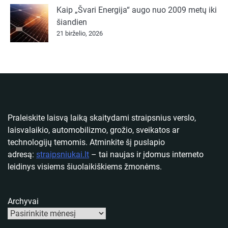
Kaip „Švari Energija“ augo nuo 2009 metų iki
šiandien
21 birželio, 2026
Praleiskite laisvą laiką skaitydami straipsnius verslo,
laisvalaikio, automobilizmo, grožio, sveikatos ar
technologijų temomis. Atminkite šį puslapio
adresą:
straipsniukai.lt
– tai naujas ir įdomus interneto
leidinys visiems šiuolaikiškiems žmonėms.
Archyvai