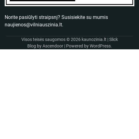
Norite pasiūlyti straipsnį? Susisiekite su mumis
naujienos@vilniauszinia.lt
.
Visos teisės saugomos © 2026
kaunozinia.lt
| Slick
Blog by
Ascendoor
| Powered by
WordPress
.