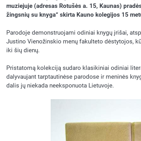
muziejuje (adresas
Rotušės a. 15, Kaunas) pradės
žingsnių su knyga“ skirta Kauno kolegijos 15 metų 
Parodoje demonstruojami odiniai knygų įrišai, ats
Justino Vienožinskio menų fakulteto dėstytojos, k
iki šių dienų.
Pristatomą kolekciją sudaro klasikiniai odiniai litera
dalyvaujant tarptautinėse parodose ir meninės knyg
dalis jų niekada neeksponuota Lietuvoje.