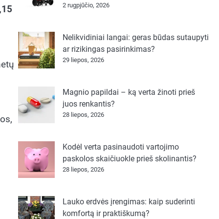
2 rugpjūčio, 2026
„15
Nelikvidiniai langai: geras būdas sutaupyti
ar rizikingas pasirinkimas?
29 liepos, 2026
metų
Magnio papildai – ką verta žinoti prieš
juos renkantis?
28 liepos, 2026
os,
Kodėl verta pasinaudoti vartojimo
paskolos skaičiuokle prieš skolinantis?
28 liepos, 2026
Lauko erdvės įrengimas: kaip suderinti
komfortą ir praktiškumą?