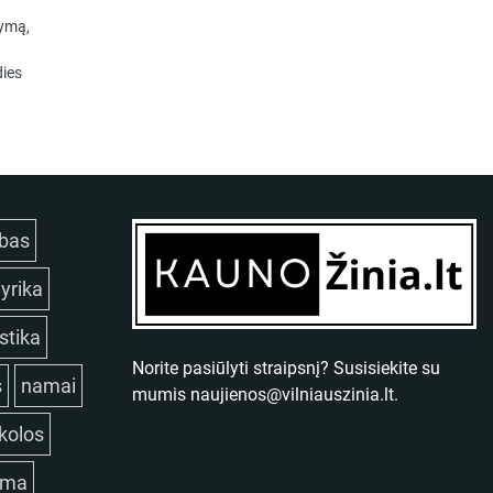
rymą,
dies
bas
lyrika
istika
Norite pasiūlyti straipsnį? Susisiekite su
s
namai
mumis
naujienos@vilniauszinia.lt
.
kolos
ama