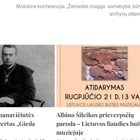
Mokslinė konferencija „Žemaitės magija: asmenybė, kūr
archyvų slėpin
manavičiūtės
Albino Šileikos prieverpsčių
ertas „Gieda
paroda – Lietuvos liaudies bui
muziejuje