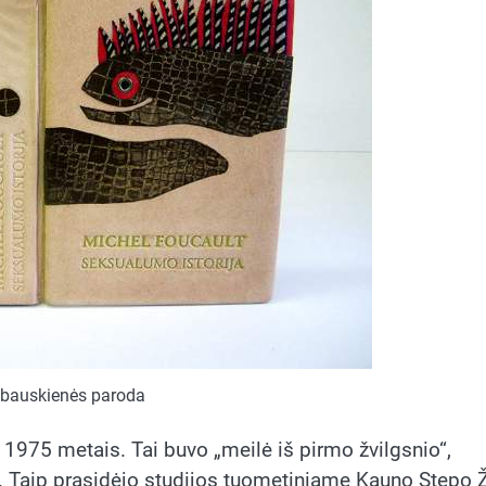
abauskienės paroda
 1975 metais. Tai buvo „meilė iš pirmo žvilgsnio“,
k. Taip prasidėjo studijos tuometiniame Kauno Stepo 