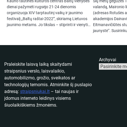
Kauno tautinės kultūros centras Baltų vienybės
Šių metų gegužės 12
dienai pažymėti rugsėjo 21-24 dienomis
valandą, Maironio li
organizuoja XIV tarptautinį vaikų ir jaunimo
(adresas Rotušės 
festivalį „Baltų raštai-2022”, skiriamą Lietuvos
akademijos Dainav
jaunimo metams. Jo tikslas – stiprinti ir vienyti…
Eitmanavičiūtės st
jaunystė“. Susirin
Archyvai
Praleiskite laisvą laiką skaitydami
straipsnius verslo, laisvalaikio,
automobilizmo, grožio, sveikatos ar
technologijų temomis. Atminkite šį puslapio
adresą:
straipsniukai.lt
– tai naujas ir
įdomus interneto leidinys visiems
šiuolaikiškiems žmonėms.