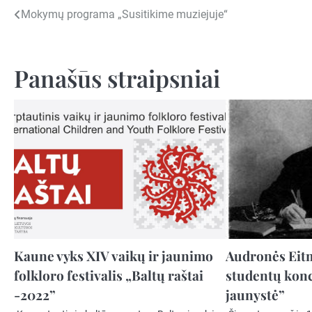
Navigacija
Mokymų programa „Susitikime muziejuje“
tarp
įrašų
Panašūs straipsniai
Kaune vyks XIV vaikų ir jaunimo
Audronės Eit
folkloro festivalis „Baltų raštai
studentų konc
-2022”
jaunystė”