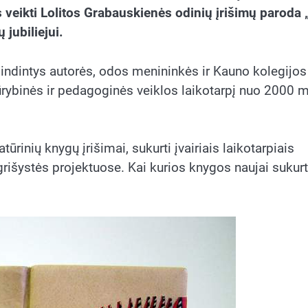
 veikti Lolitos Grabauskienės odinių įrišimų paroda 
jubiliejui.
pindintys autorės, odos menininkės ir Kauno kolegijos
ūrybinės ir pedagoginės veiklos laikotarpį nuo 2000 
tūrinių knygų įrišimai, sukurti įvairiais laikotarpiais
rišystės projektuose. Kai kurios knygos naujai sukurt