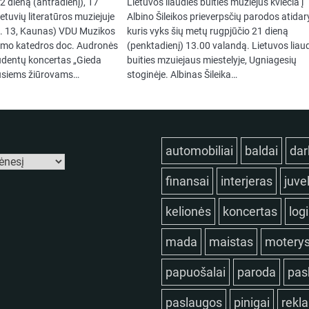
 dieną (antradienį), 17
Lietuvos liaudies buities muziejus kviečia į
etuvių literatūros muziejuje
Albino Šileikos prieverpsčių parodos atida
a. 13, Kaunas) VDU Muzikos
kuris vyks šių metų rugpjūčio 21 dieną
imo katedros doc. Audronės
(penktadienį) 13.00 valandą. Lietuvos liau
udentų koncertas „Gieda
buities mzuiejaus miestelyje, Ugniagesių
kusiems žiūrovams…
stoginėje. Albinas Šileika…
automobiliai
baldai
dar
finansai
interjeras
juve
kelionės
koncertas
log
mada
maistas
motery
papuošalai
paroda
pas
paslaugos
pinigai
rekl