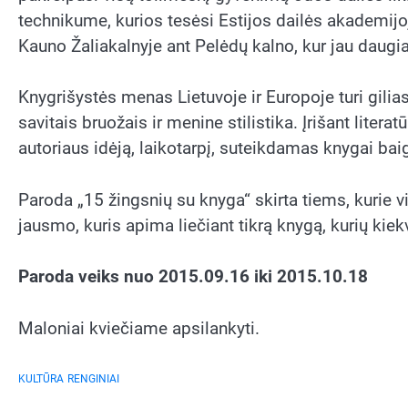
technikume, kurios tesėsi Estijos dailės akademijoj
Kauno Žaliakalnyje ant Pelėdų kalno, kur jau daugi
Knygrišystės menas Lietuvoje ir Europoje turi gilias
savitais bruožais ir menine stilistika. Įrišant litera
autoriaus idėją, laikotarpį, suteikdamas knygai bai
Paroda „15 žingsnių su knyga“ skirta tiems, kurie 
jausmo, kuris apima liečiant tikrą knygą, kurių kiekvi
Paroda veiks nuo 2015.09.16 iki 2015.10.18
Maloniai kviečiame apsilankyti.
KULTŪRA
RENGINIAI