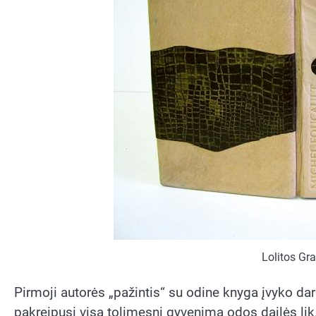
Lolitos Gr
Pirmoji autorės „pažintis“ su odine knyga įvyko dar
pakreipusi visą tolimesnį gyvenimą odos dailės li