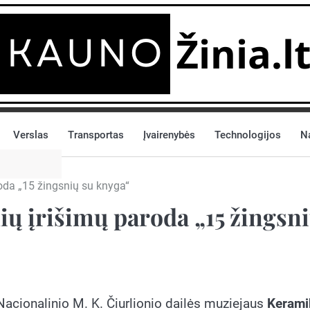
Verslas
Transportas
Įvairenybės
Technologijos
N
oda „15 žingsnių su knyga“
ių įrišimų paroda „15 žingsn
Nacionalinio M. K. Čiurlionio dailės muziejaus
Kerami