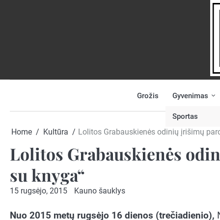
Skip
to
content
Grožis
Gyvenimas
NAUJIENOS
PRANEŠK
NAUJIENĄ
Sportas
Home
Kultūra
Lolitos Grabauskienės odinių įrišimų par
Lolitos Grabauskienės odin
su knyga“
15 rugsėjo, 2015
Kauno šauklys
Nuo 2015 metų rugsėjo 16 dienos (trečiadienio),