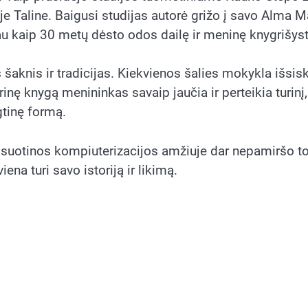
e Taline. Baigusi studijas autorė grižo į savo Alma M
au kaip 30 metų dėsto odos dailę ir meninę knygrišyst
 šaknis ir tradicijas. Kiekvienos šalies mokykla išsisk
tūrinę knygą menininkas savaip jaučia ir perteikia turinį,
gtinę formą.
visuotinos kompiuterizacijos amžiuje dar nepamiršo t
ena turi savo istoriją ir likimą.