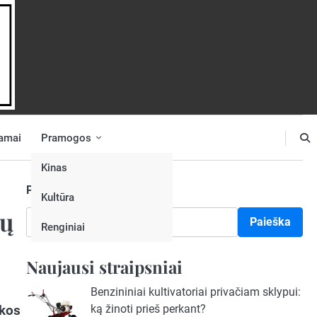
amai
Pramogos
Kinas
Paieška
Kultūra
ių
Paieška
Renginiai
Naujausi straipsniai
Benzininiai kultivatoriai privačiam sklypui:
kos
ką žinoti prieš perkant?