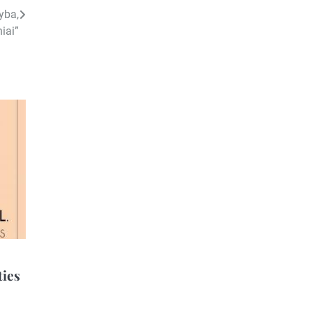
yba,
iai”
ties