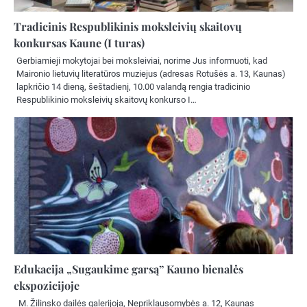
Tradicinis Respublikinis moksleivių skaitovų
konkursas Kaune (I turas)
Gerbiamieji mokytojai bei moksleiviai, norime Jus informuoti, kad
Maironio lietuvių literatūros muziejus (adresas Rotušės a. 13, Kaunas)
lapkričio 14 dieną, šeštadienį, 10.00 valandą rengia tradicinio
Respublikinio moksleivių skaitovų konkurso I…
Edukacija „Sugaukime garsą” Kauno bienalės
ekspozicijoje
M. Žilinsko dailės galerijoja, Nepriklausomybės a. 12, Kaunas