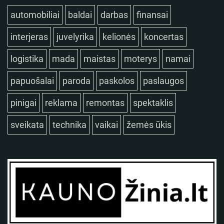
automobiliai
baldai
darbas
finansai
interjeras
juvelyrika
kelionės
koncertas
logistika
mada
maistas
moterys
namai
papuošalai
paroda
paskolos
paslaugos
pinigai
reklama
remontas
spektaklis
sveikata
technika
vaikai
žemės ūkis