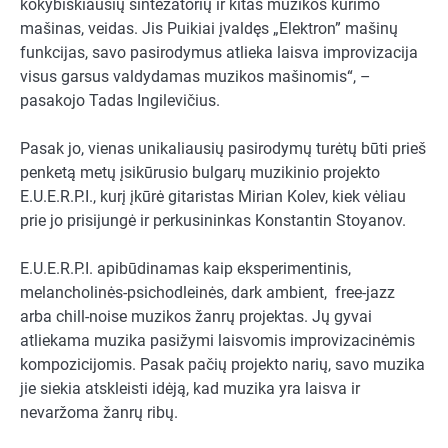
kokybiškiausių sintezatorių ir kitas muzikos kūrimo
mašinas, veidas. Jis Puikiai įvaldęs „Elektron” mašinų
funkcijas, savo pasirodymus atlieka laisva improvizacija
visus garsus valdydamas muzikos mašinomis“, –
pasakojo Tadas Ingilevičius.
Pasak jo, vienas unikaliausių pasirodymų turėtų būti prieš
penketą metų įsikūrusio bulgarų muzikinio projekto
E.U.E.R.P.I., kurį įkūrė gitaristas Mirian Kolev, kiek vėliau
prie jo prisijungė ir perkusininkas Konstantin Stoyanov.
E.U.E.R.P.I. apibūdinamas kaip eksperimentinis,
melancholinės-psichodleinės, dark ambient, free-jazz
arba chill-noise muzikos žanrų projektas. Jų gyvai
atliekama muzika pasižymi laisvomis improvizacinėmis
kompozicijomis. Pasak pačių projekto narių, savo muzika
jie siekia atskleisti idėją, kad muzika yra laisva ir
nevaržoma žanrų ribų.