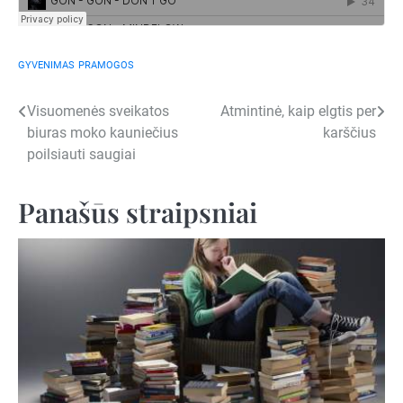
GYVENIMAS
PRAMOGOS
Navigacija
Visuomenės sveikatos
Atmintinė, kaip elgtis per
biuras moko kauniečius
karščius
tarp
poilsiauti saugiai
įrašų
Panašūs straipsniai