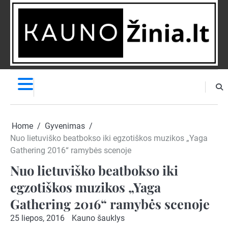
Skip
to
content
NAUJIENOS
PRANEŠK
NAUJIENĄ
Home
Gyvenimas
Nuo lietuviško beatbokso iki egzotiškos muzikos „Yaga
Gathering 2016“ ramybės scenoje
Nuo lietuviško beatbokso iki
egzotiškos muzikos „Yaga
Gathering 2016“ ramybės scenoje
25 liepos, 2016
Kauno šauklys