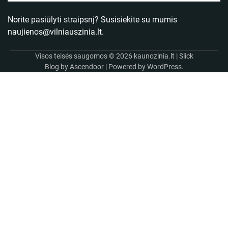
Norite pasiūlyti straipsnį? Susisiekite su mumis
naujienos@vilniauszinia.lt
.
Visos teisės saugomos © 2026
kaunozinia.lt
| Slick
Blog by
Ascendoor
| Powered by
WordPress
.