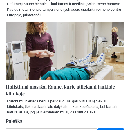
Dešimtoji Kauno bienalė – laukiamas ir neeilinis įvykis meno baruose.
Kas du metai Bienalė tampa vienu ryškiausiu šiuolaikinio meno centru
Europoje, pristatančiu…
Holistiniai masažai Kaune, kurie atliekami jaukioje
klinikoje
Malonumų niekada nebus per daug. Tai gali būti susiję tiek su
kūniškais, tiek su dvasiniais dalykais. Ir kas keisčiausia, bet kartu ir
natūraliausia, jog jie kiekvienam mūsų gali būti visiškai…
Paieška