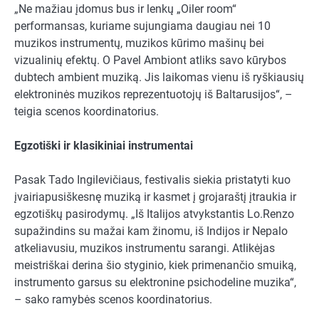
„Ne mažiau įdomus bus ir lenkų „Oiler room“
performansas, kuriame sujungiama daugiau nei 10
muzikos instrumentų, muzikos kūrimo mašinų bei
vizualinių efektų. O Pavel Ambiont atliks savo kūrybos
dubtech ambient muziką. Jis laikomas vienu iš ryškiausių
elektroninės muzikos reprezentuotojų iš Baltarusijos“, –
teigia scenos koordinatorius.
Egzotiški ir klasikiniai instrumentai
Pasak Tado Ingilevičiaus, festivalis siekia pristatyti kuo
įvairiapusiškesnę muziką ir kasmet į grojaraštį įtraukia ir
egzotiškų pasirodymų. „Iš Italijos atvykstantis Lo.Renzo
supažindins su mažai kam žinomu, iš Indijos ir Nepalo
atkeliavusiu, muzikos instrumentu sarangi. Atlikėjas
meistriškai derina šio styginio, kiek primenančio smuiką,
instrumento garsus su elektronine psichodeline muzika“,
– sako ramybės scenos koordinatorius.