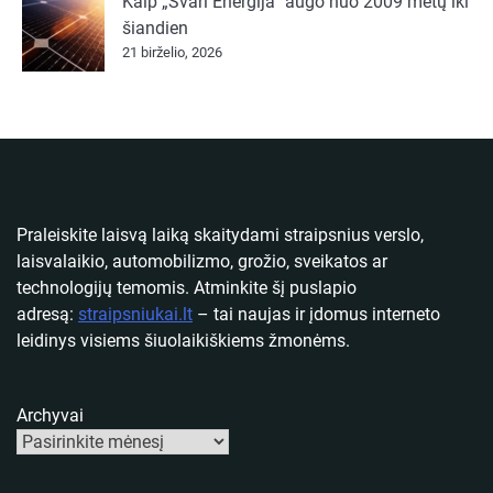
Kaip „Švari Energija“ augo nuo 2009 metų iki
šiandien
21 birželio, 2026
Praleiskite laisvą laiką skaitydami straipsnius verslo,
laisvalaikio, automobilizmo, grožio, sveikatos ar
technologijų temomis. Atminkite šį puslapio
adresą:
straipsniukai.lt
– tai naujas ir įdomus interneto
leidinys visiems šiuolaikiškiems žmonėms.
Archyvai