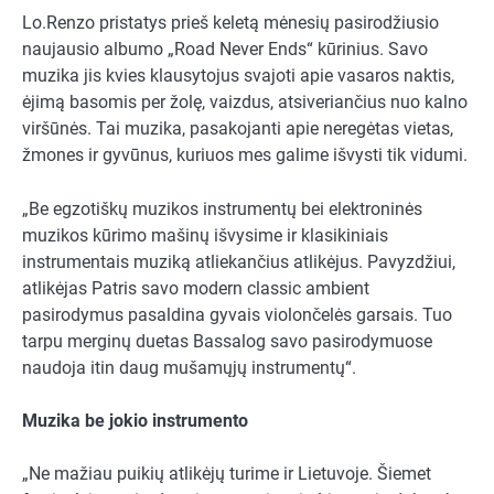
Lo.Renzo pristatys prieš keletą mėnesių pasirodžiusio
naujausio albumo „Road Never Ends“ kūrinius. Savo
muzika jis kvies klausytojus svajoti apie vasaros naktis,
ėjimą basomis per žolę, vaizdus, atsiveriančius nuo kalno
viršūnės. Tai muzika, pasakojanti apie neregėtas vietas,
žmones ir gyvūnus, kuriuos mes galime išvysti tik vidumi.
„Be egzotiškų muzikos instrumentų bei elektroninės
muzikos kūrimo mašinų išvysime ir klasikiniais
instrumentais muziką atliekančius atlikėjus. Pavyzdžiui,
atlikėjas Patris savo modern classic ambient
pasirodymus pasaldina gyvais violončelės garsais. Tuo
tarpu merginų duetas Bassalog savo pasirodymuose
naudoja itin daug mušamųjų instrumentų“.
Muzika be jokio instrumento
„Ne mažiau puikių atlikėjų turime ir Lietuvoje. Šiemet