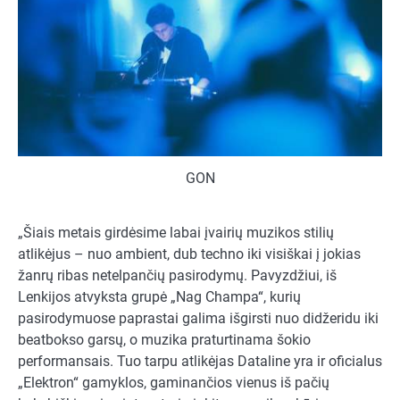
GON
„Šiais metais girdėsime labai įvairių muzikos stilių
atlikėjus – nuo ambient, dub techno iki visiškai į jokias
žanrų ribas netelpančių pasirodymų. Pavyzdžiui, iš
Lenkijos atvyksta grupė „Nag Champa“, kurių
pasirodymuose paprastai galima išgirsti nuo didžeridu iki
beatbokso garsų, o muzika praturtinama šokio
performansais. Tuo tarpu atlikėjas Dataline yra ir oficialus
„Elektron“ gamyklos, gaminančios vienus iš pačių