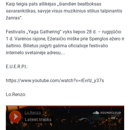
Kaip teigia pats atlikėjas „šiandien beatboksas
savarankiškas, savyje visus muzikinius stilius talpinantis
žanras“.
Festivalis „Yaga Gathering“ vyks liepos 28 d. – rugpjūčio
1 d. Varėnos rajone, Ežeraičio miške prie Spenglos ežero ir
šaltinio. Bilietus įsigyti galima oficialioje festivalio
interneto svetainėje adresu….
E.U.E.R.P.I.:
https://www.youtube.com/watch?v=rEvrIz_y37s
Lo.Renzo: