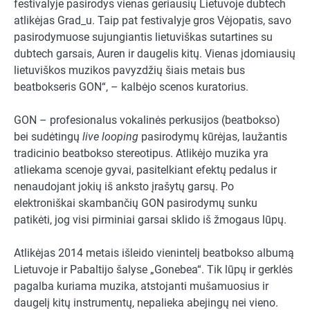
festivalyje pasirodys vienas geriausių Lietuvoje dubtech
atlikėjas Grad_u. Taip pat festivalyje gros Vėjopatis, savo
pasirodymuose sujungiantis lietuviškas sutartines su
dubtech garsais, Auren ir daugelis kitų. Vienas įdomiausių
lietuviškos muzikos pavyzdžių šiais metais bus
beatbokseris GON“, – kalbėjo scenos kuratorius.
GON – profesionalus vokalinės perkusijos (beatbokso)
bei sudėtingų
live looping
pasirodymų kūrėjas, laužantis
tradicinio beatbokso stereotipus. Atlikėjo muzika yra
atliekama scenoje gyvai, pasitelkiant efektų pedalus ir
nenaudojant jokių iš anksto įrašytų garsų. Po
elektroniškai skambančių GON pasirodymų sunku
patikėti, jog visi pirminiai garsai sklido iš žmogaus lūpų.
Atlikėjas 2014 metais išleido vienintelį beatbokso albumą
Lietuvoje ir Pabaltijo šalyse „Gonebea“. Tik lūpų ir gerklės
pagalba kuriama muzika, atstojanti mušamuosius ir
daugelį kitų instrumentų, nepalieka abejingų nei vieno.