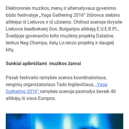
Elektroninės muzikos, menų ir alternatyvaus gyvenimo
būdo festivalyje „Yaga Gathering 2016“ žiūrovus stebins
atlikėjai iš Lietuvos ir iš užsienio. Chillout scenoje išvysite
Lietuvos beatbokserį Gon, Bulgarijos atlikėją E.U.E.R.P.I.,
Švedijoje gyvenančio brito muzikinį projektą Dataline,
lenkus Nag Champa, italų Lo.renzo projektą ir daugelį
kitų.
Sunkiai apibrėžiami muzikos žanrai
Pasak festivalio ramybės scenos koordinatoriaus,
renginių organizatoriaus Tado Ingilevičiaus,
„Yaga
Gathering 2016“
ramybės scenoje pasirodys beveik 40
atlikėjų iš visos Europos.