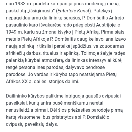
nuo 1933 m. pradėta kampanija prieš modernųjį meną,
paskelbtą „išsigimusiu“ (
Entartete Kunst
). Patekęs į
nepageidaujamų dailininkų sąrašus, P. Domšaitis Antrojo
pasaulinio karo išvakarėse rado prieglobstį Austrijoje, o
1949 m. kartu su žmona išvyko į Pietų Afriką. Pirmaisiais
metais Pietų Afrikoje P. Domšaitis daug keliavo, analizavo
naują aplinką ir tiksliai perteikė įspūdžius, vaizduodamas
afrikiečių darbus, ritualus ir aplinką. Tolimoje šalyje radęs
palankią kūrybai atmosferą, dailininkas intensyviai kūrė,
rengė personalines parodas, dalyvavo bendrose
parodose. Jo vardas ir kūryba tapo neatsiejama Pietų
Afrikos XX a. dailės istorijos dalimi.
Dailininko kūrybos palikime intriguoja gausūs dvipusiai
paveikslai, kurių antra pusė meniškumu neretai
nenusileidžia pirmai. Dėl šios priežasties parodoje pirmą
kartą visuomenei bus pristatytos abi P. Domšaičio
dvipusių paveikslų dalys.