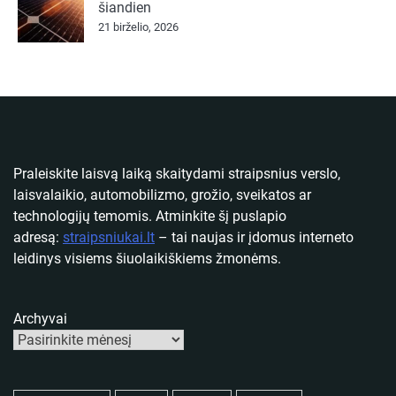
šiandien
21 birželio, 2026
Praleiskite laisvą laiką skaitydami straipsnius verslo,
laisvalaikio, automobilizmo, grožio, sveikatos ar
technologijų temomis. Atminkite šį puslapio
adresą:
straipsniukai.lt
– tai naujas ir įdomus interneto
leidinys visiems šiuolaikiškiems žmonėms.
Archyvai