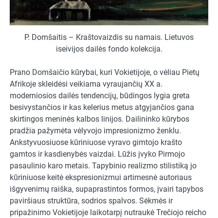
P. Domšaitis – Kraštovaizdis su namais. Lietuvos
iseivijos dailės fondo kolekcija.
Prano Domšaičio kūrybai, kuri Vokietijoje, o vėliau Pietų
Afrikoje skleidėsi veikiama vyraujančių XX a.
moderniosios dailės tendencijų, būdingos lygia greta
besivystančios ir kas kelerius metus atgyjančios gana
skirtingos meninės kalbos linijos. Dailininko kūrybos
pradžia pažymėta vėlyvojo impresionizmo ženklu.
Ankstyvuosiuose kūriniuose vyravo gimtojo krašto
gamtos ir kasdienybės vaizdai. Lūžis įvyko Pirmojo
pasaulinio karo metais. Tapybinio realizmo stilistiką jo
kūriniuose keitė ekspresionizmui artimesnė autoriaus
išgyvenimų raiška, supaprastintos formos, įvairi tapybos
paviršiaus struktūra, sodrios spalvos. Sėkmės ir
pripažinimo Vokietijoje laikotarpį nutraukė Trečiojo reicho