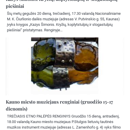
piešiniai
Šių metų gegužės 20 dieną, trečiadienį, 17.30 valandą Nacionaliniame
M. K. Čiurlionio dailės muziejuje (adresas V. Putvinskio g. 55, Kaunas)
įvyks knygos „Kazys Šimonis. Kryžių, koplytstulpių ir stogastulpių
piešiniai“ pristatymas. Renginyje…
Kauno miesto muziejaus renginiai (gruodžio 15-17
dienomis)
TREČIASIS ETNO PALĖPĖS RENGINYS Gruodžio 15 dieną, antradienį,
18.00 valandą Kauno miesto muziejaus P.Stulgos lietuvių tautinės
muzikos instrument muziejuje (adresas L. Zamenhofo g. 4) vyks filmo