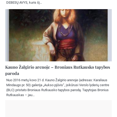
DEBESŲ AVYS, kuris šį…
Kauno Žalgirio arenoje – Broniaus Rutkausko tapybos
paroda
Nuo 2016 metų kovo 21 d. Kauno Žalgirio arenoje (adresas: Karaliaus
Mindaugo pr. 50) galerija „Aukso pjūvis“, įsikūrusi Verslo lyderių centre
(BLC) pristato Broniaus Rutkausko tapybos parodą. Tapytojas Bronius
Rutkauskas – jau…