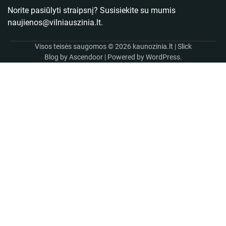
Norite pasiūlyti straipsnį? Susisiekite su mumis
naujienos@vilniauszinia.lt
.
Visos teisės saugomos © 2026
kaunozinia.lt
| Slick
Blog by
Ascendoor
| Powered by
WordPress
.