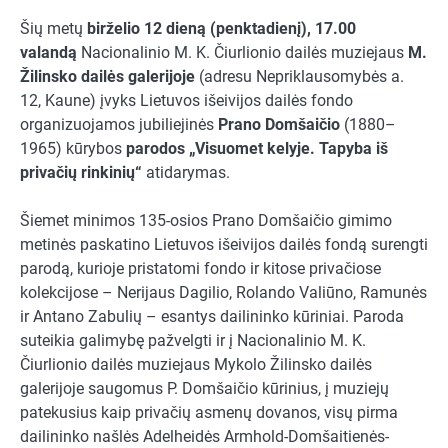
Šių metų
birželio 12 dieną (penktadienį), 17.00
valandą
Nacionalinio M. K. Čiurlionio dailės muziejaus
M.
Žilinsko dailės galerijoje
(adresu Nepriklausomybės a.
12, Kaune) įvyks Lietuvos išeivijos dailės fondo
organizuojamos jubiliejinės
Prano Domšaičio
(1880–
1965) kūrybos
parodos „Visuomet kelyje. Tapyba iš
privačių rinkinių“
atidarymas.
Šiemet minimos 135-osios Prano Domšaičio gimimo
metinės paskatino Lietuvos išeivijos dailės fondą surengti
parodą, kurioje pristatomi fondo ir kitose privačiose
kolekcijose – Nerijaus Dagilio, Rolando Valiūno, Ramunės
ir Antano Zabulių – esantys dailininko kūriniai. Paroda
suteikia galimybę pažvelgti ir į Nacionalinio M. K.
Čiurlionio dailės muziejaus Mykolo Žilinsko dailės
galerijoje saugomus P. Domšaičio kūrinius, į muziejų
patekusius kaip privačių asmenų dovanos, visų pirma
dailininko našlės Adelheidės Armhold-Domšaitienės-