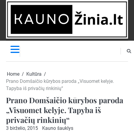
Skip
to
content
NAUJIENOS
PRANEŠK
NAUJIENĄ
Home
Kultūra
Prano Domšaičio kūrybos paroda „Visuomet kelyje.
Tapyba iš privačių rinkinių“
Prano Domšaičio kūrybos paroda
„Visuomet kelyje. Tapyba iš
privačių rinkinių“
3 birželio, 2015
Kauno šauklys