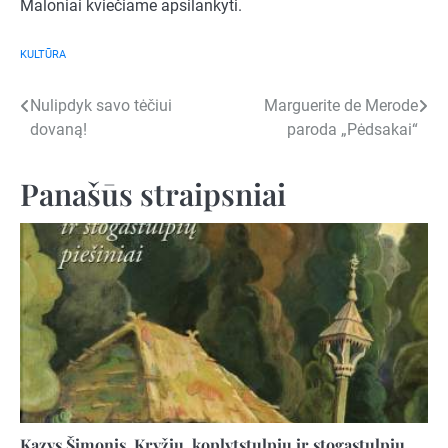
Maloniai kviečiame apsilankyti.
KULTŪRA
Navigacija
Nulipdyk savo tėčiui
Marguerite de Merode
dovaną!
paroda „Pėdsakai“
tarp
įrašų
Panašūs straipsniai
Kazys Šimonis. Kryžių, koplytstulpių ir stogastulpių