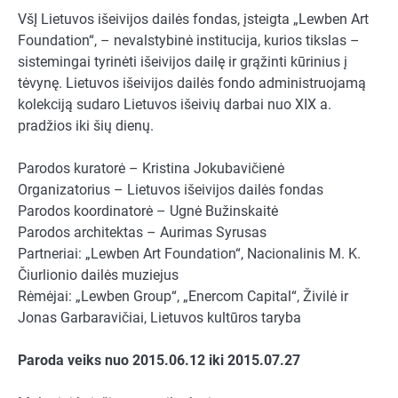
VšĮ Lietuvos išeivijos dailės fondas, įsteigta „Lewben Art
Foundation“, – nevalstybinė institucija, kurios tikslas –
sistemingai tyrinėti išeivijos dailę ir grąžinti kūrinius į
tėvynę. Lietuvos išeivijos dailės fondo administruojamą
kolekciją sudaro Lietuvos išeivių darbai nuo XIX a.
pradžios iki šių dienų.
Parodos kuratorė – Kristina Jokubavičienė
Organizatorius – Lietuvos išeivijos dailės fondas
Parodos koordinatorė – Ugnė Bužinskaitė
Parodos architektas – Aurimas Syrusas
Partneriai: „Lewben Art Foundation“, Nacionalinis M. K.
Čiurlionio dailės muziejus
Rėmėjai: „Lewben Group“, „Enercom Capital“, Živilė ir
Jonas Garbaravičiai, Lietuvos kultūros taryba
Paroda veiks nuo 2015.06.12 iki 2015.07.27