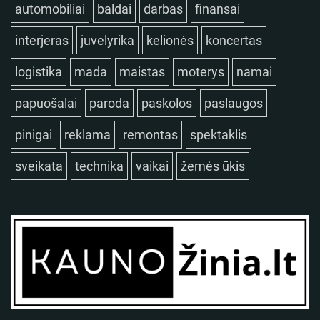
automobiliai
baldai
darbas
finansai
interjeras
juvelyrika
kelionės
koncertas
logistika
mada
maistas
moterys
namai
papuošalai
paroda
paskolos
paslaugos
pinigai
reklama
remontas
spektaklis
sveikata
technika
vaikai
žemės ūkis