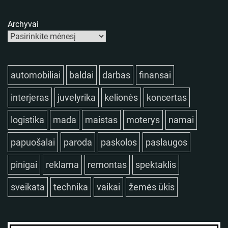
Archyvai
automobiliai
baldai
darbas
finansai
interjeras
juvelyrika
kelionės
koncertas
logistika
mada
maistas
moterys
namai
papuošalai
paroda
paskolos
paslaugos
pinigai
reklama
remontas
spektaklis
sveikata
technika
vaikai
žemės ūkis