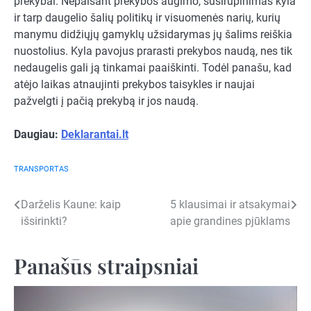
prekybai. Nepaisant prekybos augimo, susirūpinimas kyla
ir tarp daugelio šalių politikų ir visuomenės narių, kurių
manymu didžiųjų gamyklų užsidarymas jų šalims reiškia
nuostolius. Kyla pavojus prarasti prekybos naudą, nes tik
nedaugelis gali ją tinkamai paaiškinti. Todėl panašu, kad
atėjo laikas atnaujinti prekybos taisykles ir naujai
pažvelgti į pačią prekybą ir jos naudą.
Daugiau:
Deklarantai.lt
TRANSPORTAS
Navigacija
Darželis Kaune: kaip
5 klausimai ir atsakymai
išsirinkti?
apie grandines pjūklams
tarp
įrašų
Panašūs straipsniai