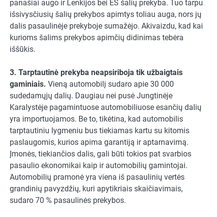
panašiai augo ir Lenkijos bei ES šalių prekyba. Tuo tarpu
išsivysčiusių šalių prekybos apimtys toliau auga, nors jų
dalis pasaulinėje prekyboje sumažėjo. Akivaizdu, kad kai
kurioms šalims prekybos apimčių didinimas tebėra
iššūkis.
3. Tarptautinė prekyba neapsiriboja tik užbaigtais
gaminiais.
Vieną automobilį sudaro apie 30 000
sudedamųjų dalių. Daugiau nei pusė Jungtinėje
Karalystėje pagamintuose automobiliuose esančių dalių
yra importuojamos. Be to, tikėtina, kad automobilis
tarptautiniu lygmeniu bus tiekiamas kartu su kitomis
paslaugomis, kurios apima garantiją ir aptarnavimą.
Įmonės, tiekiančios dalis, gali būti tokios pat svarbios
pasaulio ekonomikai kaip ir automobilių gamintojai.
Automobilių pramonė yra viena iš pasaulinių vertės
grandinių pavyzdžių, kuri apytikriais skaičiavimais,
sudaro 70 % pasaulinės prekybos.