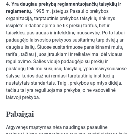
4. Yra daugiau prekybą reglamentuojančių taisyklių ir
reglamentų.
1995 m. įsteigus Pasaulio prekybos
organizaciją, tarptautinis prekybos taisyklių rinkinys
išsiplėtė ir dabar apima ne tik prekių tarifus, bet ir
taisykles, paslaugas ir intelektinę nuosavybę. Po to labai
padaugėjo laisvosios prekybos susitarimų tarp dviejų ar
daugiau šalių. Šiuose susitarimuose panaikinami muitų
tarifai, tačiau į juos įtraukiami ir reikalavimai dėl vidaus
reguliavimo. Šalies viduje padaugėjo su prekių ir
paslaugų teikimu susijusių taisyklių, ypač išsivysčiusiose
šalyse, kurios dažnai remiasi tarptautinių institucijų
nustatytais standartais. Taigi, prekybos apimtys didėja,
tačiau tai yra reguliuojama prekyba, o ne vadovėlinė
laisvoji prekyba.
Pabaigai
Atgyvenęs mąstymas nėra naudingas pasaulinei