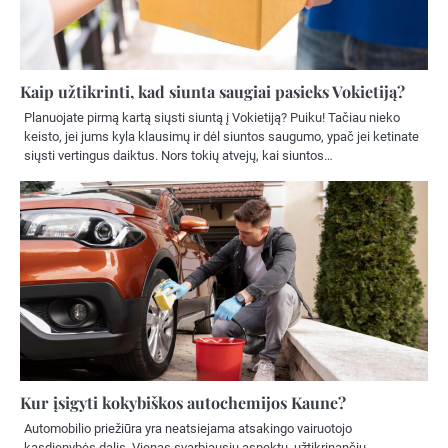
Kaip užtikrinti, kad siunta saugiai pasieks Vokietiją?
Planuojate pirmą kartą siųsti siuntą į Vokietiją? Puiku! Tačiau nieko
keisto, jei jums kyla klausimų ir dėl siuntos saugumo, ypač jei ketinate
siųsti vertingus daiktus. Nors tokių atvejų, kai siuntos…
Kur įsigyti kokybiškos autochemijos Kaune?
Automobilio priežiūra yra neatsiejama atsakingo vairuotojo
kasdienybės dalis. Vienas svarbiausių aspektų, užtikrinančių