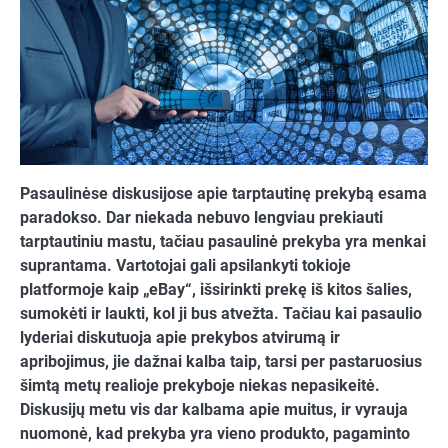
Pasaulinėse diskusijose apie tarptautinę prekybą esama
paradokso. Dar niekada nebuvo lengviau prekiauti
tarptautiniu mastu, tačiau pasaulinė prekyba yra menkai
suprantama. Vartotojai gali apsilankyti tokioje
platformoje kaip „eBay“, išsirinkti prekę iš kitos šalies,
sumokėti ir laukti, kol ji bus atvežta. Tačiau kai pasaulio
lyderiai diskutuoja apie prekybos atvirumą ir
apribojimus, jie dažnai kalba taip, tarsi per pastaruosius
šimtą metų realioje prekyboje niekas nepasikeitė.
Diskusijų metu vis dar kalbama apie muitus, ir vyrauja
nuomonė, kad prekyba yra vieno produkto, pagaminto