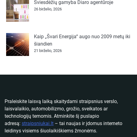
Šviesdėžių gamyba Diaro agentūroje
26 birželio, 2026
Kaip „Švari Energija“ augo nuo 2009 metų iki
šiandien
21 birželio, 2026
Praleiskite laisvą laiką skaitydami straipsnius verslo,
laisvalaikio, automobilizmo, grožio, sveikatos ar
technologijų temomis. Atminkite šį puslapio
adresą:
straipsniukai.lt
– tai naujas ir įdomus interneto
leidinys visiems šiuolaikiškiems žmonėms.