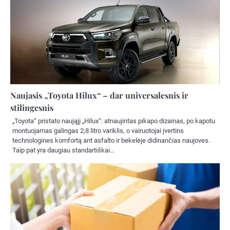
Naujasis „Toyota Hilux“ – dar universalesnis ir
stilingesnis
„Toyota“ pristato naująjį „Hilux“: atnaujintas pikapo dizainas, po kapotu
montuojamas galingas 2,8 litro variklis, o vairuotojai įvertins
technologines komfortą ant asfalto ir bekelėje didinančias naujoves.
Taip pat yra daugiau standartiškai…