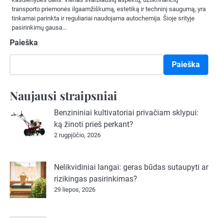
transporto priemonės ilgaamžiškumą, estetiką ir techninį saugumą, yra
tinkamai parinkta ir reguliariai naudojama autochemija. Šioje srityje
pasirinkimų gausa…
Paieška
Paieška
Naujausi straipsniai
Benzininiai kultivatoriai privačiam sklypui:
ką žinoti prieš perkant?
2 rugpjūčio, 2026
Nelikvidiniai langai: geras būdas sutaupyti ar
rizikingas pasirinkimas?
29 liepos, 2026