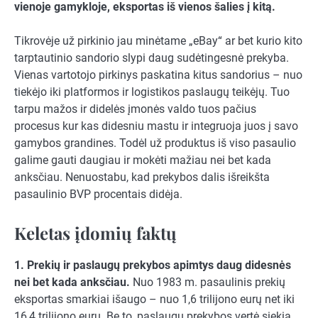
vienoje gamykloje, eksportas iš vienos šalies į kitą.
Tikrovėje už pirkinio jau minėtame „eBay“ ar bet kurio kito
tarptautinio sandorio slypi daug sudėtingesnė prekyba.
Vienas vartotojo pirkinys paskatina kitus sandorius – nuo
tiekėjo iki platformos ir logistikos paslaugų teikėjų. Tuo
tarpu mažos ir didelės įmonės valdo tuos pačius
procesus kur kas didesniu mastu ir integruoja juos į savo
gamybos grandines. Todėl už produktus iš viso pasaulio
galime gauti daugiau ir mokėti mažiau nei bet kada
anksčiau. Nenuostabu, kad prekybos dalis išreikšta
pasaulinio BVP procentais didėja.
Keletas įdomių faktų
1. Prekių ir paslaugų prekybos apimtys daug didesnės
nei bet kada anksčiau.
Nuo 1983 m. pasaulinis prekių
eksportas smarkiai išaugo – nuo 1,6 trilijono eurų net iki
16,4 trilijono eurų. Be to, paslaugų prekybos vertė siekia