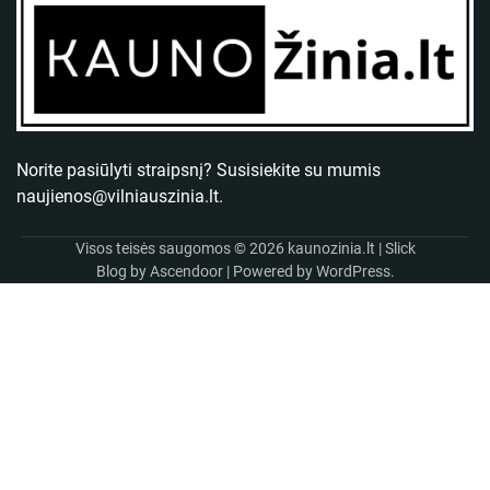
Norite pasiūlyti straipsnį? Susisiekite su mumis
naujienos@vilniauszinia.lt
.
Visos teisės saugomos © 2026
kaunozinia.lt
| Slick
Blog by
Ascendoor
| Powered by
WordPress
.