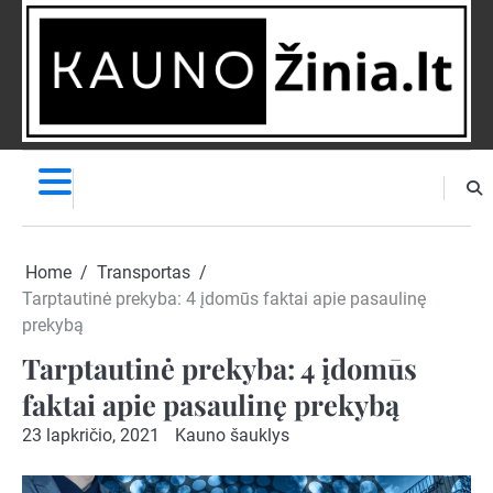
Skip
to
content
NAUJIENOS
PRANEŠK
NAUJIENĄ
Home
Transportas
Tarptautinė prekyba: 4 įdomūs faktai apie pasaulinę
prekybą
Tarptautinė prekyba: 4 įdomūs
faktai apie pasaulinę prekybą
23 lapkričio, 2021
Kauno šauklys