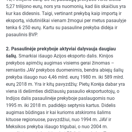
5,27 trilijono eurų, nors yra nuomonių, kad šis skaičius yra
kur kas didesnis. Taigi, vertinant prekybą kaip importą ir
eksportą, vidutiniškai vienam žmogui per metus pasaulyje
tenka 6 250 eurų. Kartu su pasauline prekyba didėja ir
pasaulinis BVP.
2. Pasaulinėje prekyboje aktyviai dalyvauja daugiau
šalių.
Smarkiai išaugo Azijos eksporto dalis. Kinijos
prekybos apimčių augimas visiems gerai žinomas –
remiantis JAV prekybos duomenimis, bendra abiejų šalių
prekyba išaugo nuo 4,46 mlrd. eurų 1980 m. iki 589 mlrd.
eurų 2018 m. Yra ir kitų pavyzdžių: Pietų Korėja dabar yra
viena iš dešimties didžiausių pasaulio eksportuotojų, o
Indijos dalis pasaulinėje prekyboje paslaugomis nuo
1995 m. iki 2018 m. padidėjo septynis kartus. Didelis
augimas būdingas ir kai kurioms atskiroms šalims
kituose regionuose, pavyzdžiui, nuo 1994 m. JAV ir
Meksikos prekyba išaugo trigubai, o nuo 2004 m.