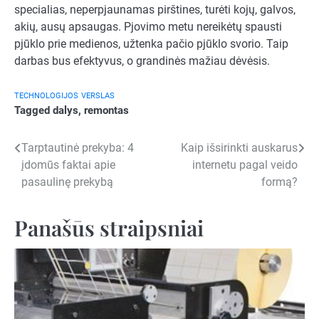
specialias, neperpjaunamas pirštines, turėti kojų, galvos,
akių, ausų apsaugas. Pjovimo metu nereikėtų spausti
pjūklo prie medienos, užtenka pačio pjūklo svorio. Taip
darbas bus efektyvus, o grandinės mažiau dėvėsis.
TECHNOLOGIJOS
VERSLAS
Tagged
dalys
,
remontas
Navigacija
Tarptautinė prekyba: 4
Kaip išsirinkti auskarus
įdomūs faktai apie
internetu pagal veido
tarp
pasaulinę prekybą
formą?
įrašų
Panašūs straipsniai