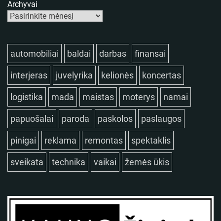
Archyvai
automobiliai
baldai
darbas
finansai
interjeras
juvelyrika
kelionės
koncertas
logistika
mada
maistas
moterys
namai
papuošalai
paroda
paskolos
paslaugos
pinigai
reklama
remontas
spektaklis
sveikata
technika
vaikai
žemės ūkis