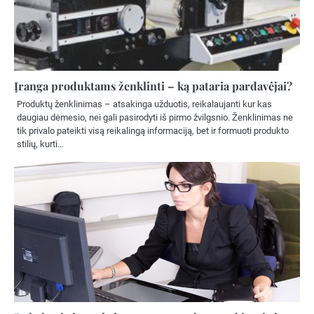
Įranga produktams ženklinti – ką pataria pardavėjai?
Produktų ženklinimas – atsakinga užduotis, reikalaujanti kur kas
daugiau dėmesio, nei gali pasirodyti iš pirmo žvilgsnio. Ženklinimas ne
tik privalo pateikti visą reikalingą informaciją, bet ir formuoti produkto
stilių, kurti…