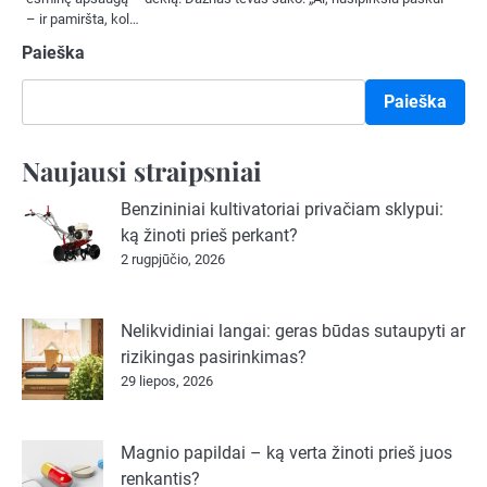
– ir pamiršta, kol…
Paieška
Paieška
Naujausi straipsniai
Benzininiai kultivatoriai privačiam sklypui:
ką žinoti prieš perkant?
2 rugpjūčio, 2026
Nelikvidiniai langai: geras būdas sutaupyti ar
rizikingas pasirinkimas?
29 liepos, 2026
Magnio papildai – ką verta žinoti prieš juos
renkantis?