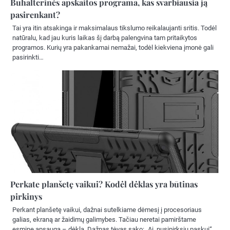
Buhalterinės apskaitos programa, kas svarbiausia ją
pasirenkant?
Tai yra itin atsakinga ir maksimalaus tikslumo reikalaujanti sritis. Todėl
natūralu, kad jau kuris laikas šį darbą palengvina tam pritaikytos
programos. Kurių yra pakankamai nemažai, todėl kiekviena įmonė gali
pasirinkti…
Perkate planšetę vaikui? Kodėl dėklas yra būtinas
pirkinys
Perkant planšetę vaikui, dažnai sutelkiame dėmesį į procesoriaus
galias, ekraną ar žaidimų galimybes. Tačiau neretai pamirštame
esminę apsaugą – dėklą. Dažnas tėvas sako: „Ai, nusipirksiu paskui“