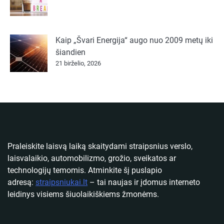
Kaip „Švari Energija“ augo nuo 2009 metų iki
šiandien
21 birželio, 2026
Praleiskite laisvą laiką skaitydami straipsnius verslo,
laisvalaikio, automobilizmo, grožio, sveikatos ar
technologijų temomis. Atminkite šį puslapio
adresą:
straipsniukai.lt
– tai naujas ir įdomus interneto
leidinys visiems šiuolaikiškiems žmonėms.