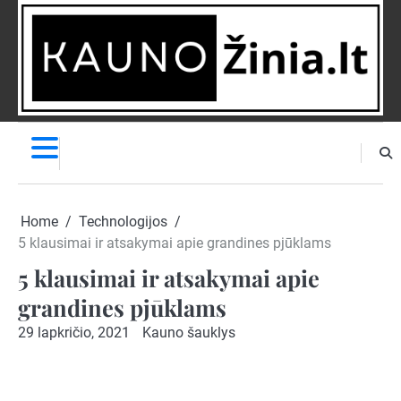
Skip
to
content
NAUJIENOS
PRANEŠK
NAUJIENĄ
Home
Technologijos
5 klausimai ir atsakymai apie grandines pjūklams
5 klausimai ir atsakymai apie
grandines pjūklams
29 lapkričio, 2021
Kauno šauklys