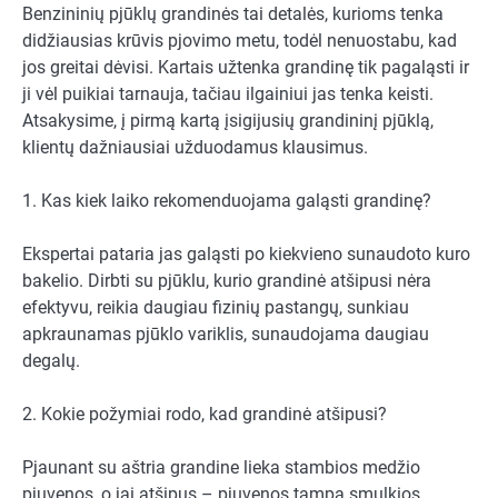
Benzininių pjūklų grandinės tai detalės, kurioms tenka
didžiausias krūvis pjovimo metu, todėl nenuostabu, kad
jos greitai dėvisi. Kartais užtenka grandinę tik pagaląsti ir
ji vėl puikiai tarnauja, tačiau ilgainiui jas tenka keisti.
Atsakysime, į pirmą kartą įsigijusių grandininį pjūklą,
klientų dažniausiai užduodamus klausimus.
1. Kas kiek laiko rekomenduojama galąsti grandinę?
Ekspertai pataria jas galąsti po kiekvieno sunaudoto kuro
bakelio. Dirbti su pjūklu, kurio grandinė atšipusi nėra
efektyvu, reikia daugiau fizinių pastangų, sunkiau
apkraunamas pjūklo variklis, sunaudojama daugiau
degalų.
2. Kokie požymiai rodo, kad grandinė atšipusi?
Pjaunant su aštria grandine lieka stambios medžio
pjuvenos, o jai atšipus – pjuvenos tampa smulkios.