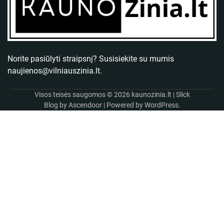
Norite pasiūlyti straipsnį? Susisiekite su mumis
naujienos@vilniauszinia.lt
.
Visos teisės saugomos © 2026
kaunozinia.lt
| Slick
Blog by
Ascendoor
| Powered by
WordPress
.