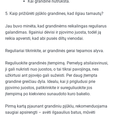
Kai grandinė nutrūksta.
5. Kaip prižiūrėti pjūklo grandines, kad ilgiau tarnautų?
Jau buvo minėta, kad grandinėms reikalingas reguliarus
galandimas. Ilgainiui dėvisi ir pjovimo juosta, todėl ją
reikia apversti, kad abi pusės diltų vienodai.
Reguliariai tikrinkite, ar grandinės gerai tepamos alyva.
Reguliuokite grandinės įtempimą. Pernelyg atsilaisvinusi,
ji gali nukristi nuo juostos, o tai tikrai pavojinga, nes
užkirtusi ant pjovėjo gali sužeisti. Per daug įtempta
grandinė greičiau dyla. Idealu, kai ji prigludusi prie
pjovimo juostos, patikrinkite ir sureguliuokite jos
įtempimą po kiekvieno sunaudoto kuro bakelio.
Pirmą kartą pjaunant grandiniu pjūklu, rekomenduojama
saugiai apsirengti – avėti ilgaaulius batus, mūvėti