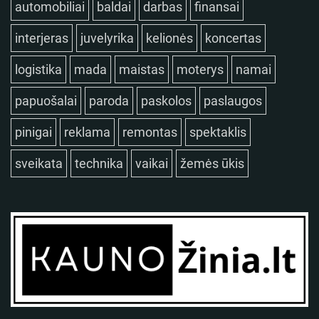
automobiliai
baldai
darbas
finansai
interjeras
juvelyrika
kelionės
koncertas
logistika
mada
maistas
moterys
namai
papuošalai
paroda
paskolos
paslaugos
pinigai
reklama
remontas
spektaklis
sveikata
technika
vaikai
žemės ūkis