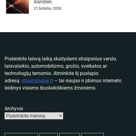
šiandien
21 birželio, 2026
Praleiskite laisvą laiką skaitydami straipsnius verslo,
laisvalaikio, automobilizmo, grožio, sveikatos ar
technologijų temomis. Atminkite šį puslapio
adresą:
straipsniukai.lt
– tai naujas ir įdomus interneto
leidinys visiems šiuolaikiškiems žmonėms.
Archyvai