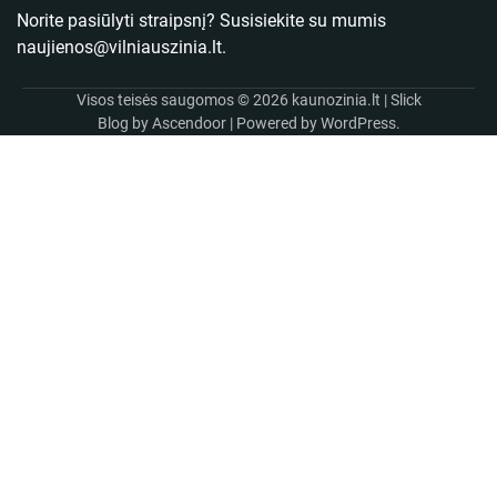
Norite pasiūlyti straipsnį? Susisiekite su mumis
naujienos@vilniauszinia.lt
.
Visos teisės saugomos © 2026
kaunozinia.lt
| Slick
Blog by
Ascendoor
| Powered by
WordPress
.