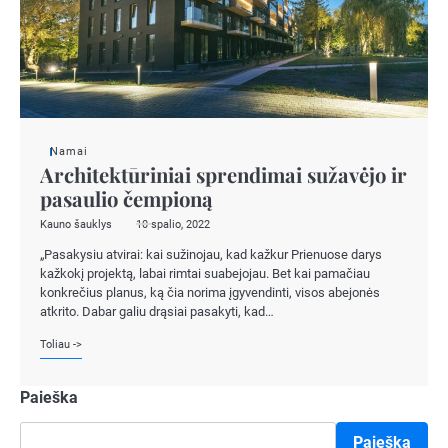
Namai
Architektūriniai sprendimai sužavėjo ir
pasaulio čempioną
Kauno šauklys
10 spalio, 2022
„Pasakysiu atvirai: kai sužinojau, kad kažkur Prienuose darys
kažkokį projektą, labai rimtai suabejojau. Bet kai pamačiau
konkrečius planus, ką čia norima įgyvendinti, visos abejonės
atkrito. Dabar galiu drąsiai pasakyti, kad…
Toliau ->
Paieška
Paieška