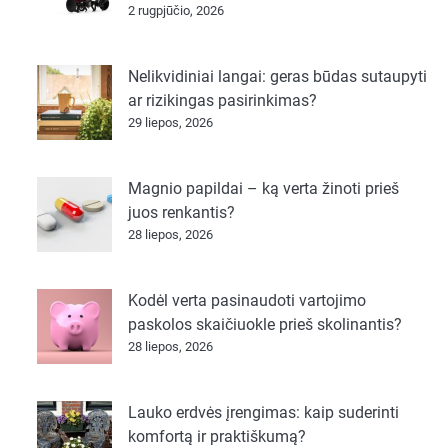
2 rugpjūčio, 2026
Nelikvidiniai langai: geras būdas sutaupyti
ar rizikingas pasirinkimas?
29 liepos, 2026
Magnio papildai – ką verta žinoti prieš
juos renkantis?
28 liepos, 2026
Kodėl verta pasinaudoti vartojimo
paskolos skaičiuokle prieš skolinantis?
28 liepos, 2026
Lauko erdvės įrengimas: kaip suderinti
komfortą ir praktiškumą?