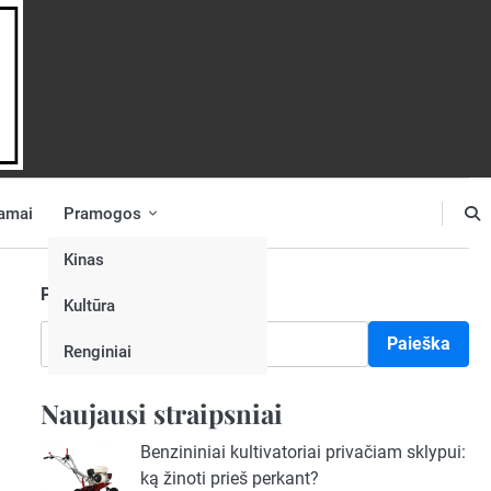
amai
Pramogos
Kinas
Paieška
Kultūra
Paieška
Renginiai
Naujausi straipsniai
Benzininiai kultivatoriai privačiam sklypui:
ką žinoti prieš perkant?