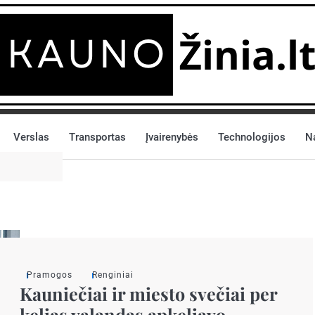
Verslas
Transportas
Įvairenybės
Technologijos
N
Pramogos
Renginiai
Kauniečiai ir miesto svečiai per
kelias valandas apkeliavo