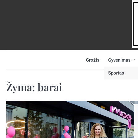
Skip
to
content
Grožis
Gyvenimas
NAUJIENOS
PRANEŠK
NAUJIENĄ
Sportas
Žyma:
barai