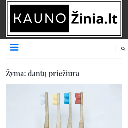
Skip
to
content
NAUJIENOS
PRANEŠK
NAUJIENĄ
Žyma:
dantų priežiūra