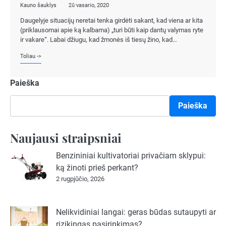
Kauno šauklys
26 vasario, 2020
Daugelyje situacijų neretai tenka girdėti sakant, kad viena ar kita
(priklausomai apie ką kalbama) „turi būti kaip dantų valymas ryte
ir vakare“. Labai džiugu, kad žmonės iš tiesų žino, kad…
Toliau ->
Paieška
Paieška
Naujausi straipsniai
Benzininiai kultivatoriai privačiam sklypui:
ką žinoti prieš perkant?
2 rugpjūčio, 2026
Nelikvidiniai langai: geras būdas sutaupyti ar
rizikingas pasirinkimas?