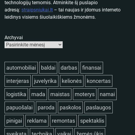
technologijų temomis. Atminkite šį puslapio
adresą:
straipsniukai.lt
– tai naujas ir įdomus interneto
leidinys visiems šiuolaikiškiems žmonėms.
Archyvai
automobiliai
baldai
darbas
finansai
interjeras
juvelyrika
kelionės
koncertas
logistika
mada
maistas
moterys
namai
papuošalai
paroda
paskolos
paslaugos
pinigai
reklama
remontas
spektaklis
sveikata
technika
vaikai
žemės ūkis