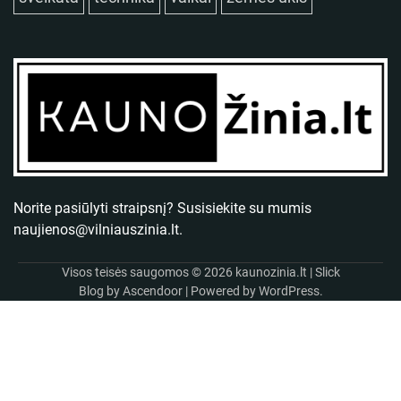
Norite pasiūlyti straipsnį? Susisiekite su mumis
naujienos@vilniauszinia.lt
.
Visos teisės saugomos © 2026
kaunozinia.lt
| Slick
Blog by
Ascendoor
| Powered by
WordPress
.