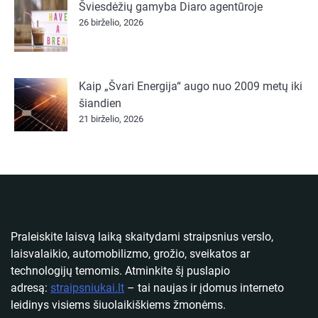
Šviesdėžių gamyba Diaro agentūroje
26 birželio, 2026
Kaip „Švari Energija“ augo nuo 2009 metų iki
šiandien
21 birželio, 2026
Praleiskite laisvą laiką skaitydami straipsnius verslo,
laisvalaikio, automobilizmo, grožio, sveikatos ar
technologijų temomis. Atminkite šį puslapio
adresą:
straipsniukai.lt
– tai naujas ir įdomus interneto
leidinys visiems šiuolaikiškiems žmonėms.