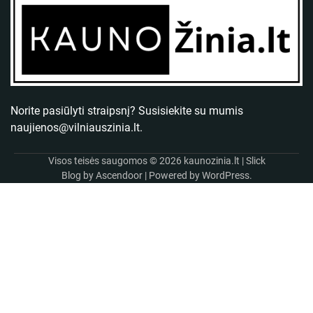
Norite pasiūlyti straipsnį? Susisiekite su mumis
naujienos@vilniauszinia.lt
.
Visos teisės saugomos © 2026
kaunozinia.lt
| Slick
Blog by
Ascendoor
| Powered by
WordPress
.