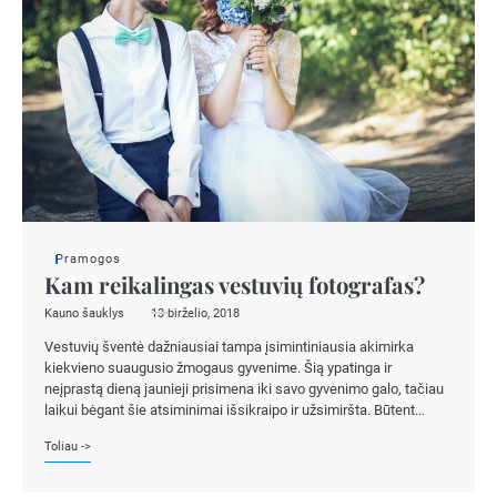
Pramogos
Kam reikalingas vestuvių fotografas?
Kauno šauklys
13 birželio, 2018
Vestuvių šventė dažniausiai tampa įsimintiniausia akimirka
kiekvieno suaugusio žmogaus gyvenime. Šią ypatinga ir
neįprastą dieną jaunieji prisimena iki savo gyvenimo galo, tačiau
laikui bėgant šie atsiminimai išsikraipo ir užsimiršta. Būtent…
Toliau ->