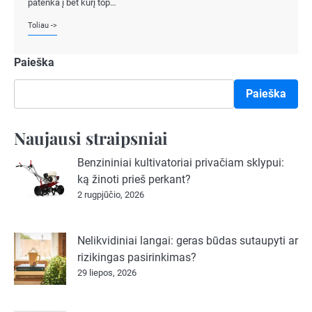
patenka į bet kurį top…
Toliau ->
Paieška
Paieška
Naujausi straipsniai
Benzininiai kultivatoriai privačiam sklypui:
ką žinoti prieš perkant?
2 rugpjūčio, 2026
Nelikvidiniai langai: geras būdas sutaupyti ar
rizikingas pasirinkimas?
29 liepos, 2026