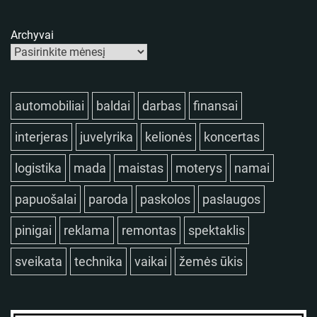
Archyvai
automobiliai
baldai
darbas
finansai
interjeras
juvelyrika
kelionės
koncertas
logistika
mada
maistas
moterys
namai
papuošalai
paroda
paskolos
paslaugos
pinigai
reklama
remontas
spektaklis
sveikata
technika
vaikai
žemės ūkis