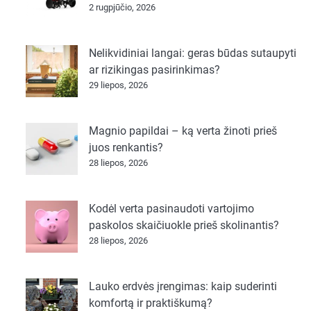
2 rugpjūčio, 2026
Nelikvidiniai langai: geras būdas sutaupyti
ar rizikingas pasirinkimas?
29 liepos, 2026
Magnio papildai – ką verta žinoti prieš
juos renkantis?
28 liepos, 2026
Kodėl verta pasinaudoti vartojimo
paskolos skaičiuokle prieš skolinantis?
28 liepos, 2026
Lauko erdvės įrengimas: kaip suderinti
komfortą ir praktiškumą?