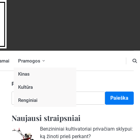
amai
Pramogos
Kinas
Paieška
Kultūra
Paieška
Renginiai
Naujausi straipsniai
Benzininiai kultivatoriai privačiam sklypui:
ką žinoti prieš perkant?