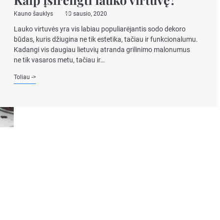
Kauno šauklys
13 sausio, 2020
Lauko virtuvės yra vis labiau populiarėjantis sodo dekoro
būdas, kuris džiugina ne tik estetika, tačiau ir funkcionalumu.
Kadangi vis daugiau lietuvių atranda grilinimo malonumus
ne tik vasaros metu, tačiau ir…
Toliau ->