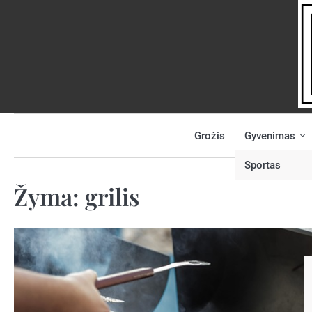
Skip
to
content
Grožis
Gyvenimas
NAUJIENOS
PRANEŠK
NAUJIENĄ
Sportas
Žyma:
grilis