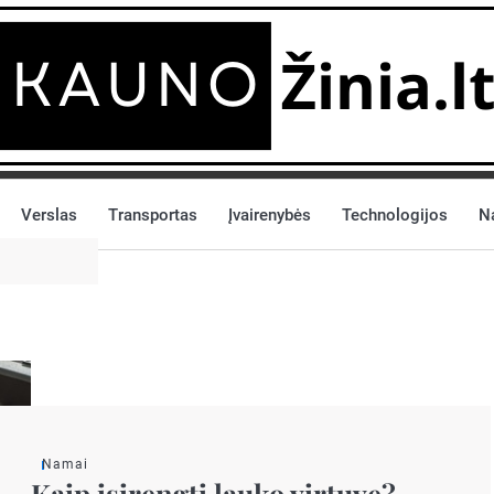
Verslas
Transportas
Įvairenybės
Technologijos
N
Namai
Kaip įsirengti lauko virtuvę?