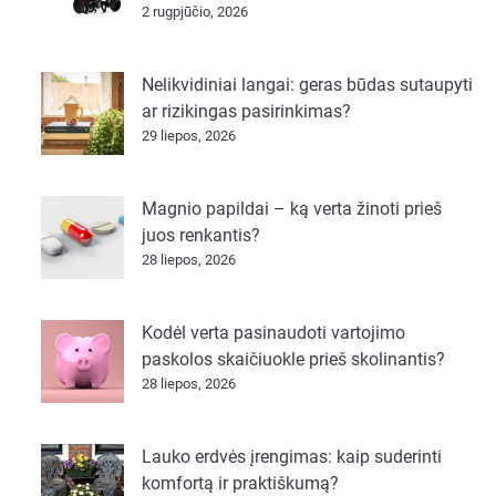
2 rugpjūčio, 2026
Nelikvidiniai langai: geras būdas sutaupyti
ar rizikingas pasirinkimas?
29 liepos, 2026
Magnio papildai – ką verta žinoti prieš
juos renkantis?
28 liepos, 2026
Kodėl verta pasinaudoti vartojimo
paskolos skaičiuokle prieš skolinantis?
28 liepos, 2026
Lauko erdvės įrengimas: kaip suderinti
komfortą ir praktiškumą?