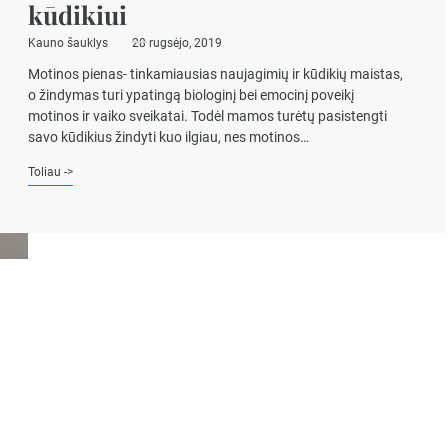
kūdikiui
Kauno šauklys
28 rugsėjo, 2019
Motinos pienas- tinkamiausias naujagimių ir kūdikių maistas,
o žindymas turi ypatingą biologinį bei emocinį poveikį
motinos ir vaiko sveikatai. Todėl mamos turėtų pasistengti
savo kūdikius žindyti kuo ilgiau, nes motinos…
Toliau ->