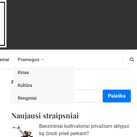
amai
Pramogos
Kinas
Paieška
Kultūra
Paieška
Renginiai
Naujausi straipsniai
Benzininiai kultivatoriai privačiam sklypui:
ką žinoti prieš perkant?