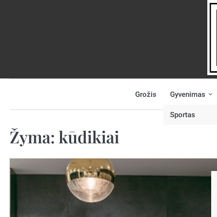
Skip
to
content
Grožis
Gyvenimas
NAUJIENOS
PRANEŠK
NAUJIENĄ
Sportas
Žyma:
kūdikiai