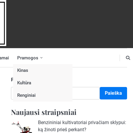
amai
Pramogos
Kinas
Paieška
Kultūra
Paieška
Renginiai
Naujausi straipsniai
Benzininiai kultivatoriai privačiam sklypui:
ką žinoti prieš perkant?