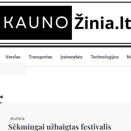
Verslas
Transportas
Įvairenybės
Technologijos
N
Kultūra
Sėkmingai užbaigtas festivalis