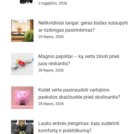
2 rugpjūčio, 2026
Nelikvidiniai langai: geras būdas sutaupyti
ar rizikingas pasirinkimas?
29 liepos, 2026
Magnio papildai – ką verta žinoti prieš
juos renkantis?
28 liepos, 2026
Kodėl verta pasinaudoti vartojimo
paskolos skaičiuokle prieš skolinantis?
28 liepos, 2026
Lauko erdvės įrengimas: kaip suderinti
komfortą ir praktiškumą?