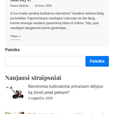
Kauno šauklys
26 kovo, 2020
Iš kur imate vandenį buitinėms reikmėms? Vandens tiekimo būdų
yra keletas. Paprasčiausiu naudojasi Lietuvoje vis dar daug,
turime omenyje vandens pasėmimą kibiru iš šulinio. Taip, juos
naudojasi daugiausia kaimo gyventojai,…
Toliau ->
Paieška
Paieška
Naujausi straipsniai
Benzininiai kultivatoriai privačiam sklypui:
ką žinoti prieš perkant?
2 rugpjūčio, 2026