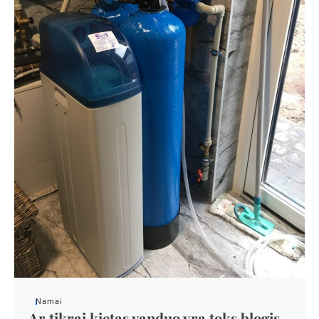
Namai
Ar tikrai kietas vanduo yra toks blogis