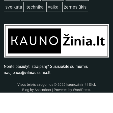
sveikata
technika
vaikai
žemės ūkis
Norite pasiūlyti straipsnį? Susisiekite su mumis
naujienos@vilniauszinia.lt
.
Visos teisės saugomos © 2026
kaunozinia.lt
| Slick
Blog by
Ascendoor
| Powered by
WordPress
.