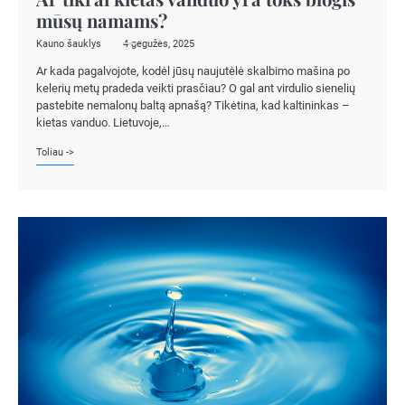
mūsų namams?
Kauno šauklys
4 gegužės, 2025
Ar kada pagalvojote, kodėl jūsų naujutėlė skalbimo mašina po
kelerių metų pradeda veikti prasčiau? O gal ant virdulio sienelių
pastebite nemalonų baltą apnašą? Tikėtina, kad kaltininkas –
kietas vanduo. Lietuvoje,…
Toliau ->