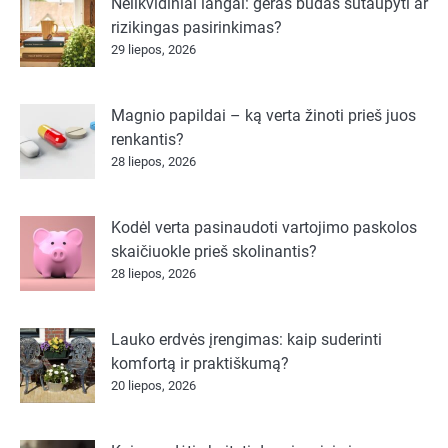
Nelikvidiniai langai: geras būdas sutaupyti ar
rizikingas pasirinkimas?
29 liepos, 2026
Magnio papildai – ką verta žinoti prieš juos
renkantis?
28 liepos, 2026
Kodėl verta pasinaudoti vartojimo paskolos
skaičiuokle prieš skolinantis?
28 liepos, 2026
Lauko erdvės įrengimas: kaip suderinti
komfortą ir praktiškumą?
20 liepos, 2026