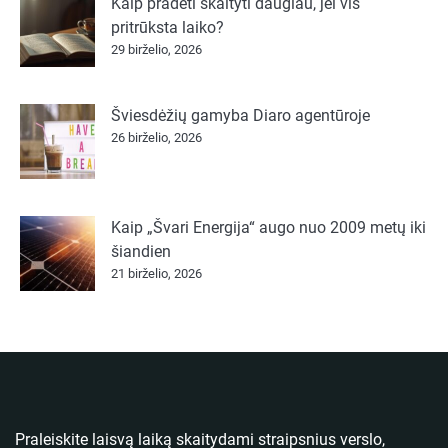
Kaip pradėti skaityti daugiau, jei vis
pritrūksta laiko?
29 birželio, 2026
Šviesdėžių gamyba Diaro agentūroje
26 birželio, 2026
Kaip „Švari Energija“ augo nuo 2009 metų iki
šiandien
21 birželio, 2026
Praleiskite laisvą laiką skaitydami straipsnius verslo,