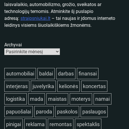
laisvalaikio, automobilizmo, grožio, sveikatos ar
technologijų temomis. Atminkite šį puslapio
adresą:
straipsniukai.lt
– tai naujas ir įdomus interneto
leidinys visiems šiuolaikiškiems žmonėms.
Archyvai
automobiliai
baldai
darbas
finansai
interjeras
juvelyrika
kelionės
koncertas
logistika
mada
maistas
moterys
namai
papuošalai
paroda
paskolos
paslaugos
pinigai
reklama
remontas
spektaklis