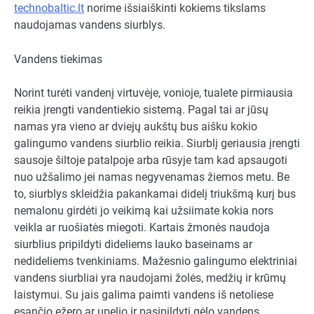
technobaltic.lt
norime išsiaiškinti kokiems tikslams
naudojamas vandens siurblys.
Vandens tiekimas
Norint turėti vandenį virtuvėje, vonioje, tualete pirmiausia
reikia įrengti vandentiekio sistemą. Pagal tai ar jūsų
namas yra vieno ar dviejų aukštų bus aišku kokio
galingumo vandens siurblio reikia. Siurblį geriausia įrengti
sausoje šiltoje patalpoje arba rūsyje tam kad apsaugoti
nuo užšalimo jei namas negyvenamas žiemos metu. Be
to, siurblys skleidžia pakankamai didelį triukšmą kurį bus
nemalonu girdėti jo veikimą kai užsiimate kokia nors
veikla ar ruošiatės miegoti. Kartais žmonės naudoja
siurblius pripildyti dideliems lauko baseinams ar
nedideliems tvenkiniams. Mažesnio galingumo elektriniai
vandens siurbliai yra naudojami žolės, medžių ir krūmų
laistymui. Su jais galima paimti vandens iš netoliese
esančio ežero ar upelio ir pasipildyti gėlo vandens