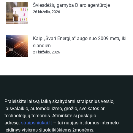
Šviesdėžių gamyba Diaro agentūroje
26 birželio, 2026
Kaip „Švari Energija“ augo nuo 2009 metų iki
šiandien
21 birželio, 2026
Praleiskite laisvą laiką skaitydami straipsnius verslo,
laisvalaikio, automobilizmo, grožio, sveikatos ar
technologijų temomis. Atminkite šį puslapio
adresą:
straipsniukai.lt
– tai naujas ir įdomus interneto
leidinys visiems šiuolaikiškiems žmonėms.