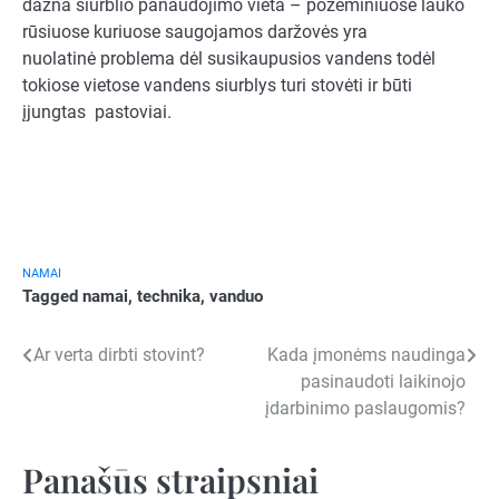
dažna siurblio panaudojimo vieta – požeminiuose lauko
rūsiuose kuriuose saugojamos daržovės yra
nuolatinė problema dėl susikaupusios vandens todėl
tokiose vietose vandens siurblys turi stovėti ir būti
įjungtas pastoviai.
NAMAI
Tagged
namai
,
technika
,
vanduo
Navigacija
Ar verta dirbti stovint?
Kada įmonėms naudinga
pasinaudoti laikinojo
tarp
įdarbinimo paslaugomis?
įrašų
Panašūs straipsniai