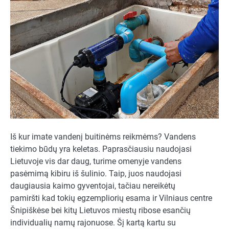
Iš kur imate vandenį buitinėms reikmėms? Vandens
tiekimo būdų yra keletas. Paprasčiausiu naudojasi
Lietuvoje vis dar daug, turime omenyje vandens
pasėmimą kibiru iš šulinio. Taip, juos naudojasi
daugiausia kaimo gyventojai, tačiau nereikėtų
pamiršti kad tokių egzempliorių esama ir Vilniaus centre
Šnipiškėse bei kitų Lietuvos miestų ribose esančių
individualių namų rajonuose. Šį kartą kartu su