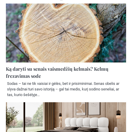
Ką daryti su senais vaismedžių kelmais? Kelmų
frezavimas sode
Sodas – tai ne tik vaisiai ir gėlės, bet ir prisiminimai. Senas obelis ar
slyva dažnai turi savo istoriją – gal tai medis, kurį sodino seneliai, ar
tas, kurio šešėlyje…