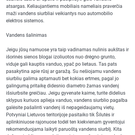
atsargas. Keliaujantiems mobiliais nameliais praverčia
maži vandens siurbliai veikiantys nuo automobilio
elektros sistemos.
Vandens šalinimas
Jeigu jūsų namuose yra taip vadinamas nulinis aukštas ir
išorinės sienos blogai izoliuotos nuo drėgno grunto,
viduje gali kauptis vanduo, ypač po lietaus. Tas pats
pasakytina apie rūsį ar garažą. Su nešiojamu vandens
siurbliu galima aptarnauti bet kokias ertmes, pagal jo
galingumą pritaikę didesnio diametro žarnas vandenį
išsiurbsite greičiau. Jeigu gyvenate kaime, turite didelius
sklypus kuriuos aplieja vanduo, vandens siurblio pagalba
galėsite pašalinti vandenį iš nepageidaujamų vietų.
Potvyniai Lietuvos teritorijoje pasitaiko tik Šilutės ir
aplinkiniuose rajonuose todėl ten kiekvienam gyventojui
rekomenduojama laikyti paruoštą vandens siurblį. Kita