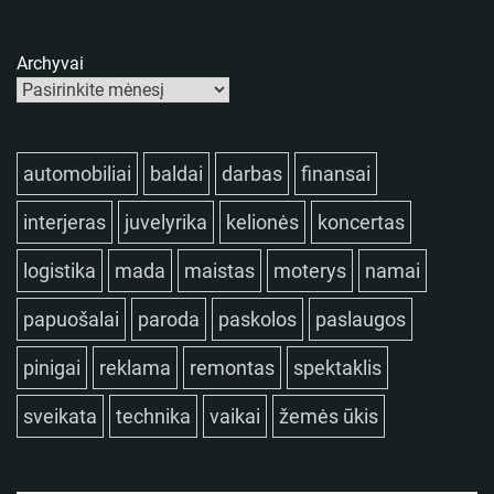
Archyvai
automobiliai
baldai
darbas
finansai
interjeras
juvelyrika
kelionės
koncertas
logistika
mada
maistas
moterys
namai
papuošalai
paroda
paskolos
paslaugos
pinigai
reklama
remontas
spektaklis
sveikata
technika
vaikai
žemės ūkis