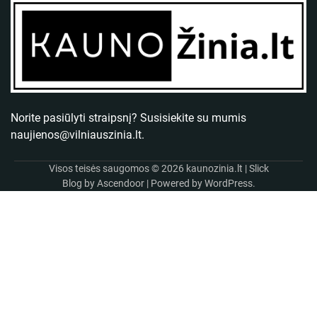
Norite pasiūlyti straipsnį? Susisiekite su mumis
naujienos@vilniauszinia.lt
.
Visos teisės saugomos © 2026
kaunozinia.lt
| Slick
Blog by
Ascendoor
| Powered by
WordPress
.