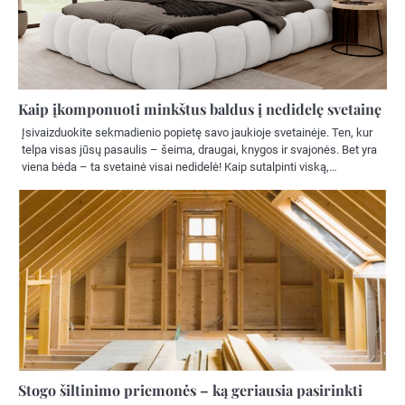
Kaip įkomponuoti minkštus baldus į nedidelę svetainę
Įsivaizduokite sekmadienio popietę savo jaukioje svetainėje. Ten, kur
telpa visas jūsų pasaulis – šeima, draugai, knygos ir svajonės. Bet yra
viena bėda – ta svetainė visai nedidelė! Kaip sutalpinti viską,…
Stogo šiltinimo priemonės – ką geriausia pasirinkti