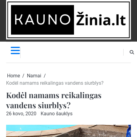
Skip
to
content
NAUJIENOS
PRANEŠK
NAUJIENĄ
Home
Namai
Kodėl namams reikalingas vandens siurblys?
Kodėl namams reikalingas
vandens siurblys?
26 kovo, 2020
Kauno šauklys