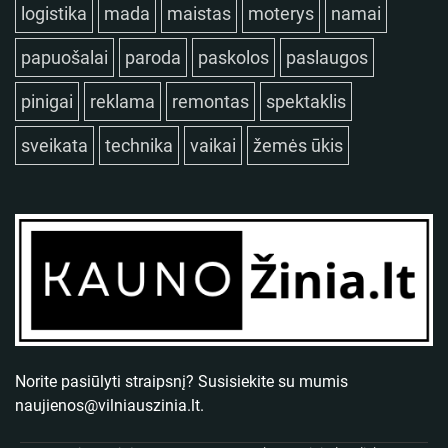
logistika
mada
maistas
moterys
namai
papuošalai
paroda
paskolos
paslaugos
pinigai
reklama
remontas
spektaklis
sveikata
technika
vaikai
žemės ūkis
Norite pasiūlyti straipsnį? Susisiekite su mumis
naujienos@vilniauszinia.lt
.