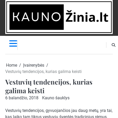
Skip
to
content
NAUJIENOS
PRANEŠK
NAUJIENĄ
Home
Įvairenybės
Vestuvių tendencijos, kurias galima keisti
Vestuvių tendencijos, kurias
galima keisti
6 balandžio, 2018
Kauno šauklys
Vestuvių tendencijos, gyvuojančios jau daug metų, yra tai,
kas laiko tam tikrus vestuvių šventės tradicinius rėmus,