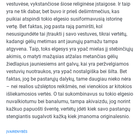
vestuvėse, vykstančiose šiose religinėse įstaigose. Ir taip
yra ne tik dabar, bet buvo ir prieš dešimtmečius, kas
puikiai atspindi tokio elgesio susiformavusią istorinę
vertę. Bet faktas, jog pasta rają pamiršti, kol
nesusigundėte tai įtraukti į savo vestuves, tikrai vertėtų,
kadangi gėlių metimas ant jaunųjų pamažu tampa
atgyvena. Taip, toks elgesys yra ypač mielas jį stebinčiųjų
akimis, o matyti mažąsias atžalas metančias gėlių
žiedlapius jauniesiems ant galvų, kai yra peržvelgiamos
vestuvių nuotraukos, yra ypač nostalgiška bei šilta. Bet
faktas, jog be pastarųjų dalykų, tame daugiau nieko nėra
– nei realios užslėptos reikšmės, nei vienokios ar kitokios
išliekamosios vertės. O tai sukombinavus su tokio elgesio
nuvalkiotumu bei banalumu, tampa akivaizdu, jog norint
kažkuo papuošti šventę, vertėtų įdėti kiek savo pastangų
stengiantis sugalvoti kažką kiek įmanoma originalesnio.
ĮVAIRENYBĖS