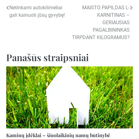
Navigacija
Netinkami autokilimėliai
MAISTO PAPILDAS L-
gali kainuoti jūsų gyvybę!
KARNITINAS –
tarp
GERIAUSIAS
įrašų
PAGALBININKAS
TIRPDANT KILOGRAMUS?
Panašūs straipsniai
Kaminų įdėklai – šiuolaikinių namų būtinybė