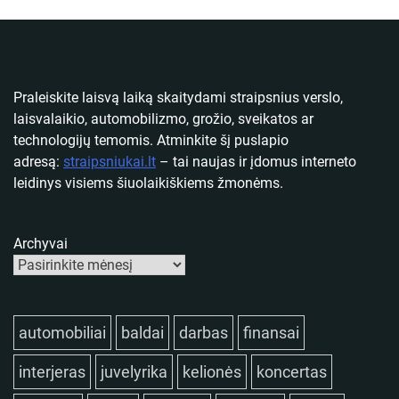
Praleiskite laisvą laiką skaitydami straipsnius verslo,
laisvalaikio, automobilizmo, grožio, sveikatos ar
technologijų temomis. Atminkite šį puslapio
adresą:
straipsniukai.lt
– tai naujas ir įdomus interneto
leidinys visiems šiuolaikiškiems žmonėms.
Archyvai
automobiliai
baldai
darbas
finansai
interjeras
juvelyrika
kelionės
koncertas