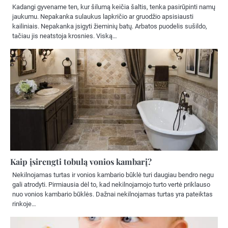
Kadangi gyvename ten, kur šilumą keičia šaltis, tenka pasirūpinti namų
jaukumu. Nepakanka sulaukus lapkričio ar gruodžio apsisiausti
kailiniais. Nepakanka įsigyti žieminių batų. Arbatos puodelis sušildo,
tačiau jis neatstoja krosnies. Viską…
Kaip įsirengti tobulą vonios kambarį?
Nekilnojamas turtas ir vonios kambario būklė turi daugiau bendro negu
gali atrodyti. Pirmiausia dėl to, kad nekilnojamojo turto vertė priklauso
nuo vonios kambario būklės. Dažnai nekilnojamas turtas yra pateiktas
rinkoje…