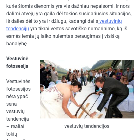
kurie šiomis dienomis yra vis dažniau nepaisomi. Ir nors
dalimi atvejų yra gaila dėl tokios susidariusios situacijos,
iš dalies dėl to yra ir džiugu, kadangi dalis
vestuvinių
tendencijų
yra tikrai vertos savotiško numarinimo, ką iš
esmės lemia jų laiko nulemtas peraugimas į visišką
banalybę.
Vestuvinė
fotosesija
Vestuvinės
fotosesijos
nėra ypač
sena
vestuvių
tendencija
vestuvių tendencijos
– realiai
tokių