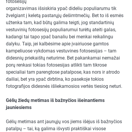
fotosesijų
organizavimas išsiskiria ypač dideliu populiarumu tik
žvelgiant į keletą pastarųjų dešimtmečių. Bet to iš esmės
užtenka tam, kad būtų galima teigti, jog standartinių
vestuvinių fotosesijų populiarumui turėtų ateiti galas,
kadangi tai tapo ypač banaliu bei menkai reikalingu
dalyku. Taip, jei kalbėsime apie įvairiuose gamtos
kampeliuose vykdomas vestuvines fotosesijas – tam
didesnių priekaištų neturime. Bet pakankamai nemažai
porų renkasi tokias fotosesijas atlikti tam tikrose
specialiai tam parengtose patalpose, kas nors ir atrodo
dailiai, bet yra ypač dirbtina, ko pasekoje tokios
fotografijos didesnės išliekamosios vertės tiesiog neturi.
Gėlių žiedų metimas iš bažnyčios išeinantiems
jauniesiems
Gėlių metimas ant jaunųjų vos jiems išėjus iš bažnyčios
patalpų – tai, ką galima išvysti praktiškai visose