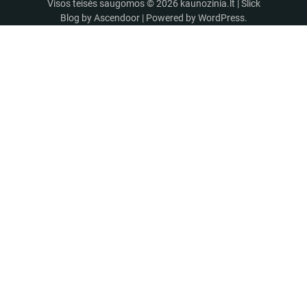
Visos teisės saugomos © 2026
kaunozinia.lt
| Slick
Blog by
Ascendoor
| Powered by
WordPress
.