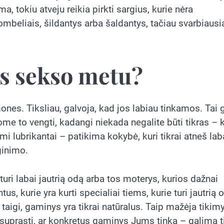
ma, tokiu atveju reikia pirkti sargius, kurie nėra
ombeliais, šildantys arba šaldantys, tačiau svarbiausi
s sekso metu?
mones. Tiksliau, galvoja, kad jos labiau tinkamos. Tai g
me to vengti, kadangi niekada negalite būti tikras – 
 lubrikantai – patikima kokybė, kuri tikrai atneš lab
ginimo.
e turi labai jautrią odą arba tos moterys, kurios dažnai
s, kurie yra kurti specialiai tiems, kurie turi jautrią 
 taigi, gaminys yra tikrai natūralus. Taip mažėja tikim
suprasti, ar konkretus gaminys Jums tinka – galima t