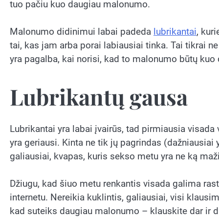
tuo pačiu kuo daugiau malonumo.
Malonumo didinimui labai padeda
lubrikantai
, kuri
tai, kas jam arba porai labiausiai tinka. Tai tikrai
yra pagalba, kai norisi, kad to malonumo būtų kuo 
Lubrikantų gausa
Lubrikantai yra labai įvairūs, tad pirmiausia visada 
yra geriausi. Kinta ne tik jų pagrindas (dažniausiai 
galiausiai, kvapas, kuris sekso metu yra ne ką maž
Džiugu, kad šiuo metu renkantis visada galima rasti
internetu. Nereikia kuklintis, galiausiai, visi klausi
kad suteiks daugiau malonumo – klauskite dar ir dar