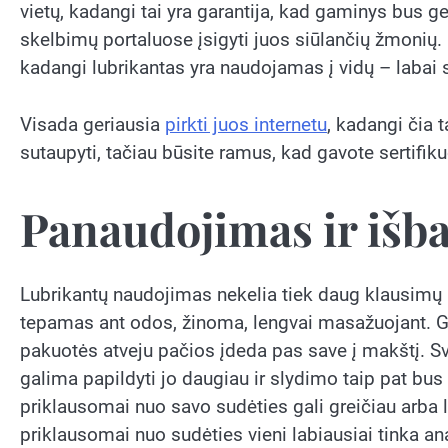
vietų, kadangi tai yra garantija, kad gaminys bus g
skelbimų portaluose įsigyti juos siūlančių žmonių. D
kadangi lubrikantas yra naudojamas į vidų – labai
Visada geriausia
pirkti juos internetu
, kadangi čia 
sutaupyti, tačiau būsite ramus, kad gavote sertifik
Panaudojimas ir iš
Lubrikantų naudojimas nekelia tiek daug klausimų ka
tepamas ant odos, žinoma, lengvai masažuojant. Ge
pakuotės atveju pačios įdeda pas save į makštį. S
galima papildyti jo daugiau ir slydimo taip pat bus 
priklausomai nuo savo sudėties gali greičiau arba lėč
priklausomai nuo sudėties vieni labiausiai tinka ana