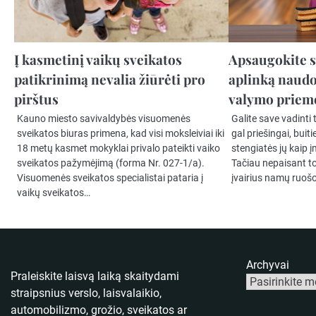
Į kasmetinį vaikų sveikatos
Apsaugokite s
patikrinimą nevalia žiūrėti pro
aplinką naudo
pirštus
valymo priem
Kauno miesto savivaldybės visuomenės
Galite save vadinti 
sveikatos biuras primena, kad visi moksleiviai iki
gal priešingai, buit
18 metų kasmet mokyklai privalo pateikti vaiko
stengiatės jų kaip 
sveikatos pažymėjimą (forma Nr. 027-1/a).
Tačiau nepaisant to
Visuomenės sveikatos specialistai pataria į
įvairius namų ruoš
vaikų sveikatos…
Archyvai
Praleiskite laisvą laiką skaitydami
straipsnius verslo, laisvalaikio,
automobilizmo, grožio, sveikatos ar