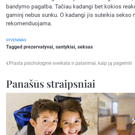
bandymo pagalba. Tačiau kadangi bet kokios reakci
gaminį nebus sunku. O kadangi jis suteikia sekso 
rekomenduojama.
GYVENIMAS
Tagged
prezervatyvai
,
santykiai
,
seksas
Navigacija
Prasta psichologinė sveikata ir patarimai, kaip ją pagerinti
tarp
Panašūs straipsniai
įrašų