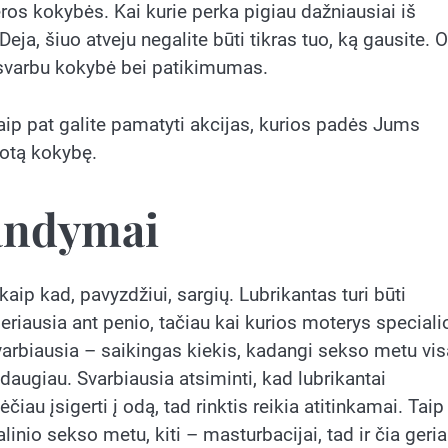
eros kokybės. Kai kurie perka pigiau dažniausiai iš
eja, šiuo atveju negalite būti tikras tuo, ką gausite. O
 svarbu kokybė bei patikimumas.
taip pat galite pamatyti akcijas, kurios padės Jums
uotą kokybę.
bandymai
ip kad, pavyzdžiui, sargių. Lubrikantas turi būti
riausia ant penio, tačiau kai kurios moterys speciali
varbiausia – saikingas kiekis, kadangi sekso metu vi
daugiau. Svarbiausia atsiminti, kad lubrikantai
iau įsigerti į odą, tad rinktis reikia atitinkamai. Taip
linio sekso metu, kiti – masturbacijai, tad ir čia geri