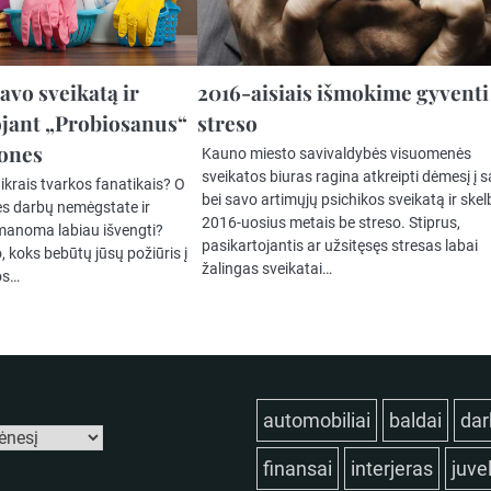
avo sveikatą ir
2016-aisiais išmokime gyventi
jant „Probiosanus“
streso
ones
Kauno miesto savivaldybės visuomenės
sveikatos biuras ragina atkreipti dėmesį į 
tikrais tvarkos fanatikais? O
bei savo artimųjų psichikos sveikatą ir skel
ies darbų nemėgstate ir
2016-uosius metais be streso. Stiprus,
įmanoma labiau išvengti?
pasikartojantis ar užsitęsęs stresas labai
, koks bebūtų jūsų požiūris į
žalingas sveikatai…
os…
automobiliai
baldai
dar
finansai
interjeras
juve