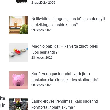
2 rugpjūčio, 2026
Nelikvidiniai langai: geras būdas sutaupyti
ar rizikingas pasirinkimas?
29 liepos, 2026
Magnio papildai – ką verta žinoti prieš
juos renkantis?
28 liepos, 2026
Kodėl verta pasinaudoti vartojimo
paskolos skaičiuokle prieš skolinantis?
28 liepos, 2026
ite
Lauko erdvės įrengimas: kaip suderinti
 ir
komfortą ir praktiškumą?