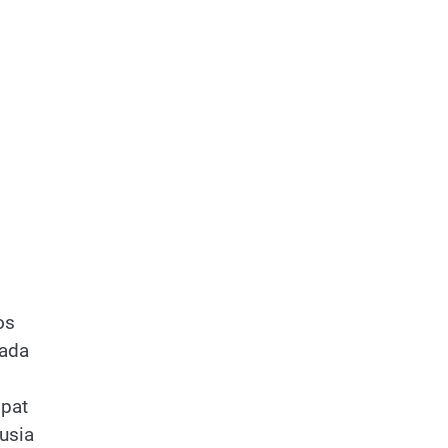
os
sada
 pat
ausia