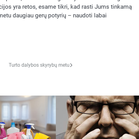
jos yra retos, esame tikri, kad rasti Jums tinkamą
metu daugiau gerų potyrių – naudoti labai
Turto dalybos skyrybų metu