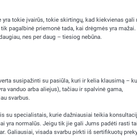
e yra tokie įvairūs, tokie skirtingų, kad kiekvienas gali 
 ne tik pagalbinė priemonė tada, kai drėgmės yra mažai.
daugiau, nes per daug – tiesiog nebūna.
verta susipažinti su pasiūla, kuri ir kelia klausimą – ku
yra vanduo arba aliejus), tačiau ir spalvinė gama,
iau svarbus.
s su specialistais, kurie dažniausiai teikia konsultaci
mai yra normalūs. Jeigu tik jie gali Jums padėti rasti tai
. Galiausiai, visada svarbu pirkti iš sertifikuotų pre