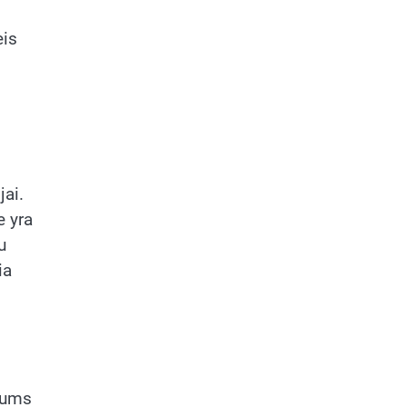
eis
jai.
e yra
u
ia
 jums