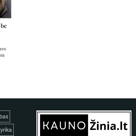
 be
savo
bia
bas
lyrika