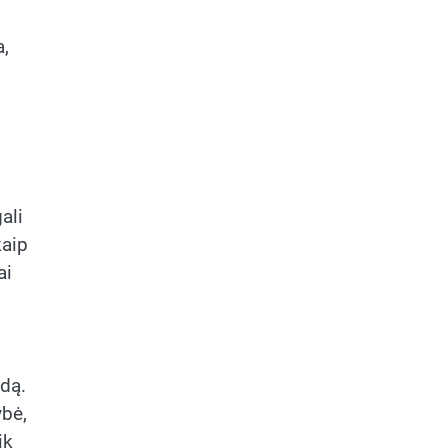
a,
ali
kaip
ai
odą.
ybė,
ik