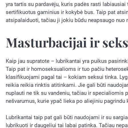
yra tartis su pardavėju, kuris padės rasti labiausia
sertifikuotus gaminius ir kokybė bus. Taip pat atsi
atsipalaiduoti, tačiau ji jokiu būdu neapsaugo nu
Masturbacijai ir sek
Kaip jau supratote – lubrikantai yra puikus pasirink
Taip pat ir homoseksualioms ir tuo pačiu heterose
klasifikuojami pagal tai – kokiam seksui tinka. Lygia
reikia reikia rinktis atitinkami. Jie gali būti naudoj
nuplauti ne tik su vandeniu, tačiau ir specialiomis 
nešvarumus, kurie ypač lieka po aliejiniu pagrindu k
Lubrikantai taip pat gali būti naudojami ir su sargiai
lubrikuoti ir daugeliui tai labai patinka. Tačiau nep