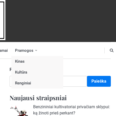
amai
Pramogos
Kinas
Paieška
Kultūra
Paieška
Renginiai
Naujausi straipsniai
Benzininiai kultivatoriai privačiam sklypui:
ką žinoti prieš perkant?