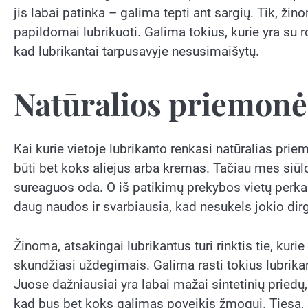
jis labai patinka – galima tepti ant sargių. Tik, žino
papildomai lubrikuoti. Galima tokius, kurie yra su r
kad lubrikantai tarpusavyje nesusimaišytų.
Natūralios priemonė
Kai kurie vietoje lubrikanto renkasi natūralias prie
būti bet koks aliejus arba kremas. Tačiau mes siūlo
sureaguos oda. O iš patikimų prekybos vietų perkami
daug naudos ir svarbiausia, kad nesukels jokio dir
Žinoma, atsakingai lubrikantus turi rinktis tie, kuri
skundžiasi uždegimais. Galima rasti tokius lubrikantu
Juose dažniausiai yra labai mažai sintetinių priedų,
kad bus bet koks galimas poveikis žmogui. Tiesa, 