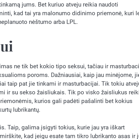
i tinkamą jums. Bet kuriuo atveju reikia naudoti
minti, kad tai yra malonumo didinimo priemonė, kuri l
o neplanuoto nėštumo arba LPL.
sui
imas ne tik bet kokio tipo seksui, tačiau ir masturbaci
ksualioms poroms. Dažniausiai, kaip jau minėjome, ji
i taip pat jie tinkami ir masturbacijai. Tik tokiu atvej
ami ir su sekso žaisliukais. Tik po visko žaisliukus reik
priemonėmis, kurios gali padėti pašalinti bet kokius
urtų lubrikantų.
s. Taip, galima įsigyti tokius, kurie jau yra iškart
amirškite, kad jeigu esate tam tikro lubrikanto asas ir