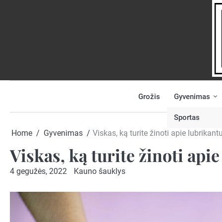
Skip
to
content
Grožis
Gyvenimas
NAUJIENOS
PRANEŠK
NAUJIENĄ
Sportas
Home
Gyvenimas
Viskas, ką turite žinoti apie lubrikan
Viskas, ką turite žinoti ap
4 gegužės, 2022
Kauno šauklys