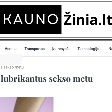
Verslas
Transportas
Įvairenybės
Technologijos
N
tus sekso metu
ie lubrikantus sekso metu