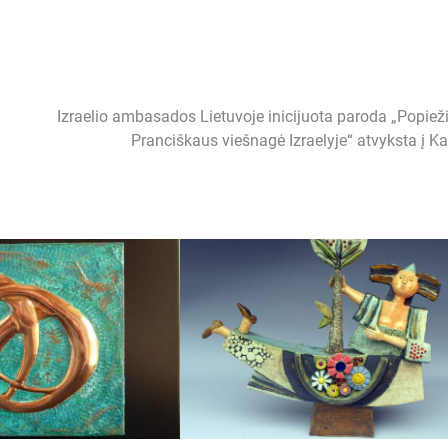
Izraelio ambasados Lietuvoje inicijuota paroda „Popiež
Pranciškaus viešnagė Izraelyje“ atvyksta į K