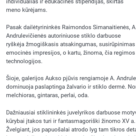
individualias ir edukacines stipendijas, skirtas
meno kūrėjams.
Pasak dailėtyrininkės Raimondos Simanaitienės, A
Andrulevičienės autoriniuose stiklo darbuose
ryškėja žmogiškasis atsakingumas, susirūpinimas d
emocinės impresijos, o kartu, žinoma, čia regimos
technologijos.
Šioje, galerijos Aukso pjūvis rengiamoje A. Andrul
dominuoja paslaptinga žalvario ir stiklo dermė. Nor
melchioras, gintaras, perlai, oda.
Dažniausiai stiklininkės juvelyrikos darbuose moty
kūrybai įtakos turi ir fantasmagoriški žinomo XV a
Žvelgiant, jos papuošalai atrodo lyg tam tikros det