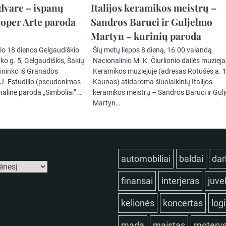
dvare – ispanų
Italijos keramikos meistrų –
oper Arte paroda
Sandros Baruci ir Guljelmo
Martyn – kūrinių paroda
io 18 dienos Gelgaudiškio
Šių metų liepos 8 dieną, 16.00 valandą
ko g. 5, Gelgaudiškis, Šakių
Nacionalinio M. K. Čiurlionio dailės muziej
nininko iš Granados
Keramikos muziejuje (adresas Rotušės a. 1
s J. Estudillo (pseudonimas –
Kaunas) atidaroma šiuolaikinių Italijos
nalinė paroda „Simboliai”.…
keramikos meistrų – Sandros Baruci ir Gul
Martyn…
automobiliai
baldai
dar
finansai
interjeras
juve
kelionės
koncertas
log
mada
maistas
motery