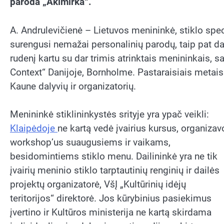
paroda „Akimirka“.
A. Andrulevičienė – Lietuvos menininkė, stiklo spe
surengusi nemažai personalinių parodų, taip pat d
rudenį kartu su dar trimis atrinktais menininkais,
Context“ Danijoje, Bornholme. Pastaraisiais metais 
Kaune dalyvių ir organizatorių.
Menininkė stiklininkystės srityje yra ypač veikli:
Klaipėdoje
ne kartą vedė įvairius kursus, organizav
workshop’us suaugusiems ir vaikams,
besidomintiems stiklo menu. Dailininkė yra ne tik
įvairių meninio stiklo tarptautinių renginių ir dailės
projektų organizatorė, VšĮ „Kultūrinių idėjų
teritorijos“ direktorė. Jos kūrybinius pasiekimus
įvertino ir Kultūros ministerija ne kartą skirdama