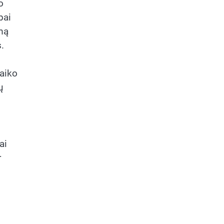
o
bai
umą
.
laiko
ų
ai
r