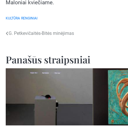
Maloniai kviečiame.
KULTŪRA
RENGINIAI
Navigacija
G. Petkevičaitės-Bitės minėjimas
tarp
įrašų
Panašūs straipsniai