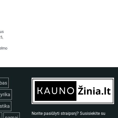
aus
5,
jelmo
bas
lyrika
istika
Norite pasiūlyti straipsnį? Susisiekite su
s
namai