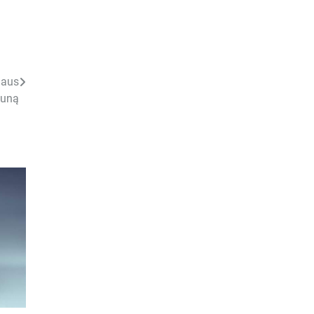
iaus
auną