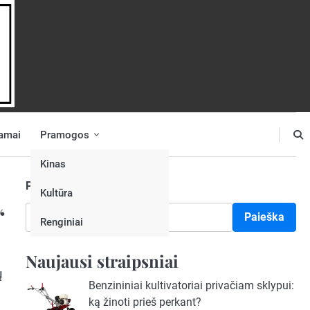
amai
Pramogos
Kinas
Paieška
Kultūra
“
Paieška
Renginiai
Naujausi straipsniai
ų
Benzininiai kultivatoriai privačiam sklypui:
ką žinoti prieš perkant?