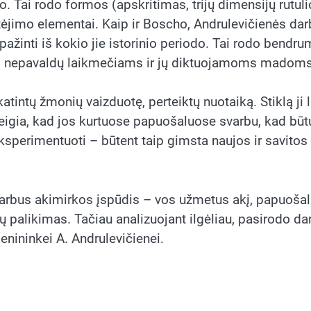
. Tai rodo formos (apskritimas, trijų dimensijų rutuli
vytėjimo elementai. Kaip ir Boscho, Andrulevičienės dar
ažinti iš kokio jie istorinio periodo. Tai rodo bendr
aižą, nepavaldų laikmečiams ir jų diktuojamoms madoms
tintų žmonių vaizduotę, perteiktų nuotaiką. Stiklą ji 
teigia, kad jos kurtuose papuošaluose svarbu, kad būt
eksperimentuoti – būtent taip gimsta naujos ir savitos
varbus akimirkos įspūdis – vos užmetus akį, papuošal
ių palikimas. Tačiau analizuojant ilgėliau, pasirodo da
enininkei A. Andrulevičienei.