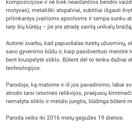
kompozicijose ir nė kiek neardančios bendro vaizdo
motyvas), metališki atspalviai, subtiliai išgauti š
pritinkantys įvairioms epochoms ir tampa sunku atp
tarp šių kūrėjų – jie yra atradę savitą unikalų br
Autorei svarbu, kad papuošalas turėtų užuominų, ska
savo gyvenimo būdu ir, kaip pasišventusi meistrė 
bent kruopelytė stiklo. Būtent dėl to tenka dažnai 
technologijos.
Parodoje, ką matome ir iš jos pavadinimo, labai s
atrodo tarsi istorinės relikvijos, praėjusių šimtmeč
nematyta stiklo ir metalo jungtis, būdinga būtent m
Paroda veiks iki 2016 metų gegužės 19 dienos.