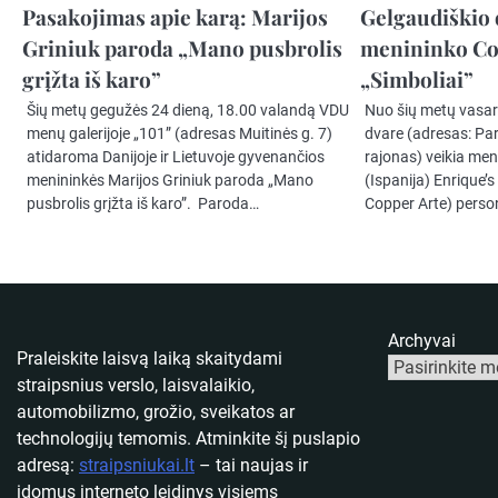
Pasakojimas apie karą: Marijos
Gelgaudiškio 
Griniuk paroda „Mano pusbrolis
menininko Co
grįžta iš karo”
„Simboliai”
Šių metų gegužės 24 dieną, 18.00 valandą VDU
Nuo šių metų vasar
menų galerijoje „101” (adresas Muitinės g. 7)
dvare (adresas: Par
atidaroma Danijoje ir Lietuvoje gyvenančios
rajonas) veikia me
menininkės Marijos Griniuk paroda „Mano
(Ispanija) Enrique’
pusbrolis grįžta iš karo”. Paroda…
Copper Arte) perso
Archyvai
Praleiskite laisvą laiką skaitydami
straipsnius verslo, laisvalaikio,
automobilizmo, grožio, sveikatos ar
technologijų temomis. Atminkite šį puslapio
adresą:
straipsniukai.lt
– tai naujas ir
įdomus interneto leidinys visiems