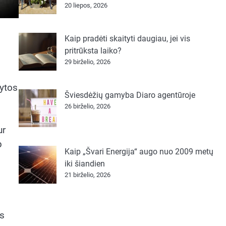
20 liepos, 2026
Kaip pradėti skaityti daugiau, jei vis
pritrūksta laiko?
29 birželio, 2026
dytos
Šviesdėžių gamyba Diaro agentūroje
26 birželio, 2026
ur
p
Kaip „Švari Energija“ augo nuo 2009 metų
iki šiandien
21 birželio, 2026
os