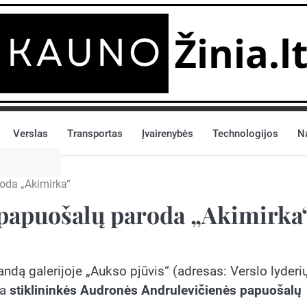
Verslas
Transportas
Įvairenybės
Technologijos
N
oda „Akimirka“
papuošalų paroda „Akimirka
ndą galerijoje „Aukso pjūvis“ (adresas: Verslo lyderi
ma
stiklininkės Audronės Andrulevičienės papuošalų