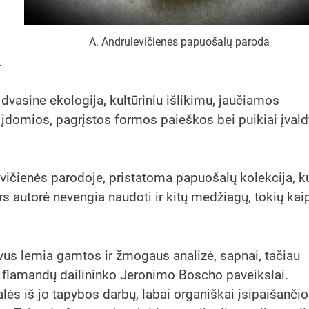
A. Andrulevičienės papuošalų paroda
.
vasine ekologija, kultūriniu išlikimu, jaučiamos
 įdomios, pagrįstos formos paieškos bei puikiai įval
evičienės parodoje, pristatoma papuošalų kolekcija, k
s autorė nevengia naudoti ir kitų medžiagų, tokių kai
vus lemia gamtos ir žmogaus analizė, sapnai, tačiau
. flamandų dailininko Jeronimo Boscho paveikslai.
alės iš jo tapybos darbų, labai organiškai įsipaišanči