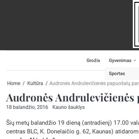
Skip
to
content
Grožis
Gyvenimas
NAUJIENOS
PRANEŠK
NAUJIENĄ
Sportas
Home
Kultūra
Audronės Andrulevičienės papuošalų par
Audronės Andrulevičienės 
18 balandžio, 2016
Kauno šauklys
Šių metų balandžio 19 dieną (antradienį) 17.00 vala
centras BLC, K. Donelaičio g. 62, Kaunas) atidaro