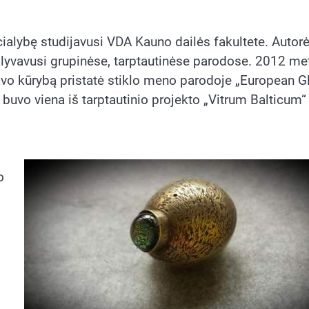
cialybę studijavusi VDA Kauno dailės fakultete. Autorė
alyvavusi grupinėse, tarptautinėse parodose. 2012 me
 savo kūrybą pristatė stiklo meno parodoje „European G
buvo viena iš tarptautinio projekto „Vitrum Balticum“
o