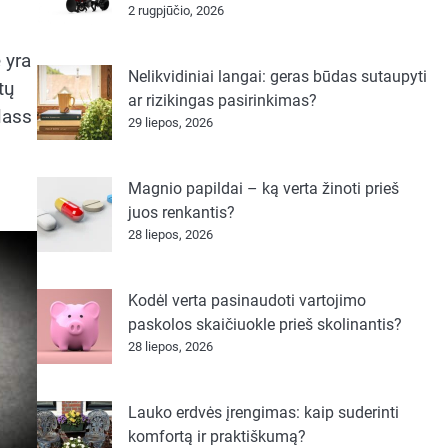
2 rugpjūčio, 2026
 yra
Nelikvidiniai langai: geras būdas sutaupyti
tų
ar rizikingas pasirinkimas?
lass
29 liepos, 2026
Magnio papildai – ką verta žinoti prieš
juos renkantis?
28 liepos, 2026
Kodėl verta pasinaudoti vartojimo
paskolos skaičiuokle prieš skolinantis?
28 liepos, 2026
Lauko erdvės įrengimas: kaip suderinti
komfortą ir praktiškumą?