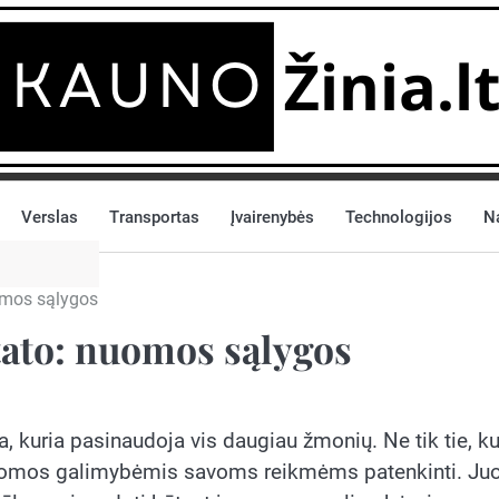
Verslas
Transportas
Įvairenybės
Technologijos
N
omos sąlygos
ato: nuomos sąlygos
, kuria pasinaudoja vis daugiau žmonių. Ne tik tie, ku
asi nuomos galimybėmis savoms reikmėms patenkinti. Juo