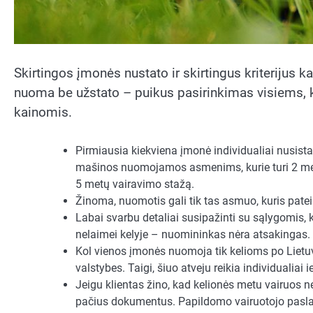
Skirtingos įmonės nustato ir skirtingus kriteriju
nuoma be užstato – puikus pasirinkimas visiems, 
kainomis.
Pirmiausia kiekviena įmonė individualiai nusist
mašinos nuomojamos asmenims, kurie turi 2 metų
5 metų vairavimo stažą.
Žinoma, nuomotis gali tik tas asmuo, kuris pat
Labai svarbu detaliai susipažinti su sąlygomis,
nelaimei kelyje – nuomininkas nėra atsakingas. Tač
Kol vienos įmonės nuomoja tik kelioms po Lietuve,
valstybes. Taigi, šiuo atveju reikia individualia
Jeigu klientas žino, kad kelionės metu vairuos ne
pačius dokumentus. Papildomo vairuotojo pasl