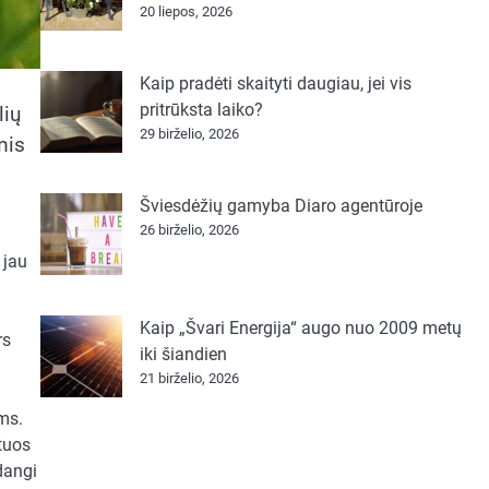
20 liepos, 2026
Kaip pradėti skaityti daugiau, jei vis
pritrūksta laiko?
lių
29 birželio, 2026
mis
Šviesdėžių gamyba Diaro agentūroje
26 birželio, 2026
 jau
Kaip „Švari Energija“ augo nuo 2009 metų
rs
iki šiandien
21 birželio, 2026
ums.
 tuos
dangi