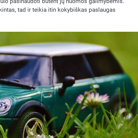
 siūlo pasinaudoti būtent jų nuomos galimybėmis.
intas, tad ir teikia itin kokybiškas paslaugas