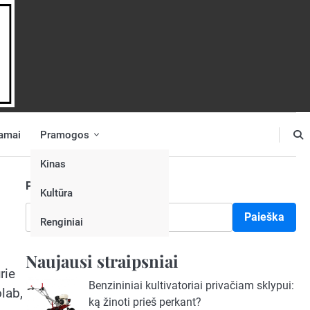
amai
Pramogos
Kinas
Paieška
Kultūra
Paieška
Renginiai
Naujausi straipsniai
rie
Benzininiai kultivatoriai privačiam sklypui:
lab,
ką žinoti prieš perkant?