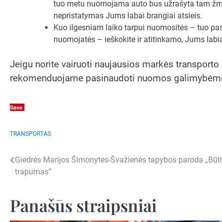
tuo metu nuomojama auto bus užrašyta tam žmog
nepristatymas Jums labai brangiai atsieis.
Kuo ilgesniam laiko tarpui nuomositės – tuo pas
nuomojatės – ieškokite ir atitinkamo, Jums lab
Jeigu norite vairuoti naujausios markės transporto p
rekomenduojame pasinaudoti nuomos galimybėmis. 
Save
TRANSPORTAS
Navigacija
Giedrės Marijos Šimonytės-Švažienės tapybos paroda „Būt
trapumas”
tarp
įrašų
Panašūs straipsniai