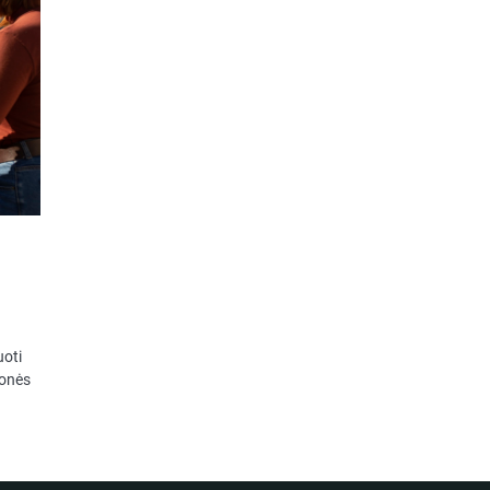
uoti
monės