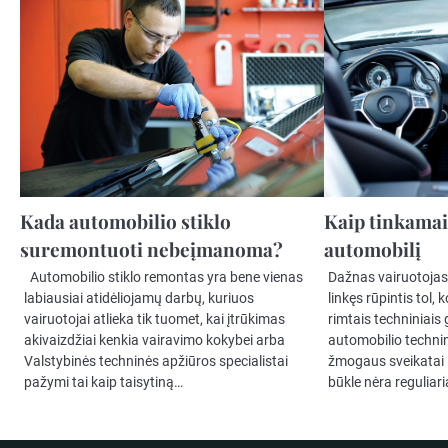
Kada automobilio stiklo
Kaip tinkamai
suremontuoti nebeįmanoma?
automobilį
Automobilio stiklo remontas yra bene vienas
Dažnas vairuotojas
labiausiai atidėliojamų darbų, kuriuos
linkęs rūpintis tol, 
vairuotojai atlieka tik tuomet, kai įtrūkimas
rimtais techniniais
akivaizdžiai kenkia vairavimo kokybei arba
automobilio technin
Valstybinės techninės apžiūros specialistai
žmogaus sveikatai –
pažymi tai kaip taisytiną…
būkle nėra reguliari