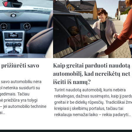
 prižiūrėti savo
Kaip greitai parduoti naudotą
automobilį, kad nereikėtų net
išeiti iš namų?
 savo automobiliu nėra
kol netenka susidurti su
Turint naudotą automobilį, kuris nebėra
 gedimais. Tačiau
reikalingas, dažnas susimąsto, kaip jį pard
ė priežiūra yra tolygi
greitai ir be didelių rūpesčių. Tradiciškai ž
 jei automobilio technine
kreipiasi į skelbimų portalus, tačiau tai
ai…
reikalauja nemažai laiko – reikia padaryti…