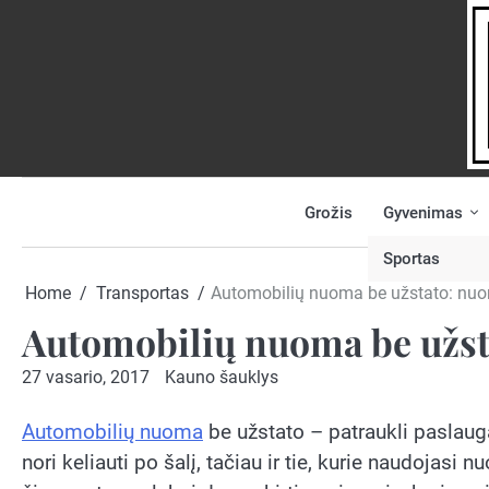
Skip
to
content
Grožis
Gyvenimas
NAUJIENOS
PRANEŠK
NAUJIENĄ
Sportas
Home
Transportas
Automobilių nuoma be užstato: nu
Automobilių nuoma be užst
27 vasario, 2017
Kauno šauklys
Automobilių nuoma
be užstato – patraukli paslauga
nori keliauti po šalį, tačiau ir tie, kurie naudoj