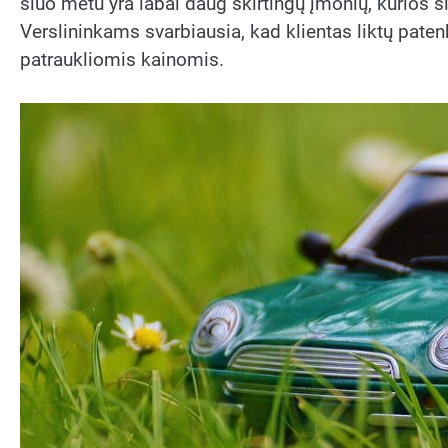
šiuo metu yra labai daug skirtingų įmonių, kurios
Verslininkams svarbiausia, kad klientas liktų patenk
patraukliomis kainomis.