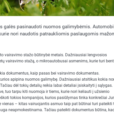
s kas galės pasinaudoti nuomos galimybėmis. Automobi
kurie nori naudotis patraukliomis paslaugomis mažo
ato vairavimo stažo būtinybė metais. Dažniausiai lengvosios
 vairavimo stažą, o mikroautobusai asmenims, kurie turi bent
eikia dokumentus, kaip pasas bei vairavimo dokumentas.
 kurios apipina nuomos galimybę. Dažniausiai atsitikus kokia no
iau dėl tokių detalių reikia labai detaliai įsiskaityti į sąlygas.
 tuo tarpu kiti nuomoja ir tiems, kurie nori keliauti į užsienio
i ieškoti tokios kompanijos, kurios pasiūlymas tinka konkrečiai J
 vienas – kitas vairuojantis asmuo taip pat būtinai turi pateikti
auga neapmokestinama. Tačiau pateikti dokumentus būtina, ka