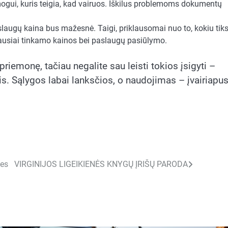
ui, kuris teigia, kad vairuos. Iškilus problemoms dokumentų
laugų kaina bus mažesnė. Taigi, priklausomai nuo to, kokiu tiks
iausiai tinkamo kainos bei paslaugų pasiūlymo.
riemonę, tačiau negalite sau leisti tokios įsigyti –
Sąlygos labai lanksčios, o naudojimas – įvairiapus
ies
VIRGINIJOS LIGEIKIENĖS KNYGŲ ĮRIŠŲ PARODA