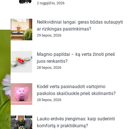
2 rugpjūčio, 2026
Nelikvidiniai langai: geras būdas sutaupyti
ar rizikingas pasirinkimas?
29 liepos, 2026
Magnio papildai – ką verta žinoti prieš
juos renkantis?
28 liepos, 2026
Kodėl verta pasinaudoti vartojimo
paskolos skaičiuokle prieš skolinantis?
28 liepos, 2026
Lauko erdvės įrengimas: kaip suderinti
komfortą ir praktiškumą?