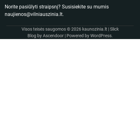
Norite pasiūlyti straipsnį? Susisiekite su mumis
naujienos@vilniauszinia.lt
.
Visos teisės saugomos © 2026
kaunozinia.lt
| Slick
Blog by
Ascendoor
| Powered by
WordPress
.