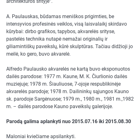
architektūros srityje“.
A. Paulauskas, būdamas meniškos prigimties, be
intensyvios profesinės veiklos, visą laisvalaikį skirdavo
kūrybai: dirbo grafikos, tapybos, akvarelės srityse,
pastelės technika nutapė nemažai originalių ir
giliamintiškų paveikslų, kūrė skulptūras. Tačiau didžioji jo
meilė, ko gero, buvo akvarelė.
Alfredo Paulausko akvarelės ne kartą buvo eksponuotos
dailės parodose: 1977 m. Kaune, M. K. Čiurlionio dailės
muziejuje; 1978 m. Šiauliuose, 7-ojoje respublikinėje
akvarelės parodoje; 1978 m. Dailininkų sąjungos Kauno
sk. parodoje Sargėnuose; 1979 m., 1980 m., 1981 m.,1982
m. – dailės parodose Kauno paveikslų galerijoje.
Parodą galima aplankyti nuo 2015.07.16 iki 2015.08.30
Maloniai kviečiame apsilankyti.