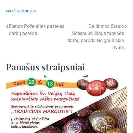
KULTŪRA
RENGINIAI
Navigacija
Elenos Poželaitės pastelės
Dailininko Stasio
darbų paroda
Sčesnulevičiaus tapybos
tarp
darbų paroda Gelgaudiškio
įrašų
dvare
Panašūs straipsniai