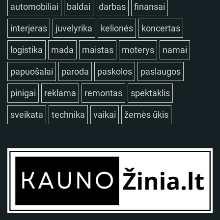
automobiliai
baldai
darbas
finansai
interjeras
juvelyrika
kelionės
koncertas
logistika
mada
maistas
moterys
namai
papuošalai
paroda
paskolos
paslaugos
pinigai
reklama
remontas
spektaklis
sveikata
technika
vaikai
žemės ūkis