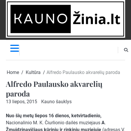
Skip
to
content
NAUJIENOS
PRANEŠK
NAUJIENĄ
Home
Kultūra
Alfredo Paulausko akvarelių paroda
Alfredo Paulausko akvarelių
paroda
13 liepos, 2015
Kauno šauklys
Nuo šių metų liepos 16 dienos, ketvirtadienio
,
Nacionalinio M. K. Čiurlionio dailės muziejaus
A
.
Žmuidzinavičiaus kūrinių ir rinkinių muziejuje
(adresas V.