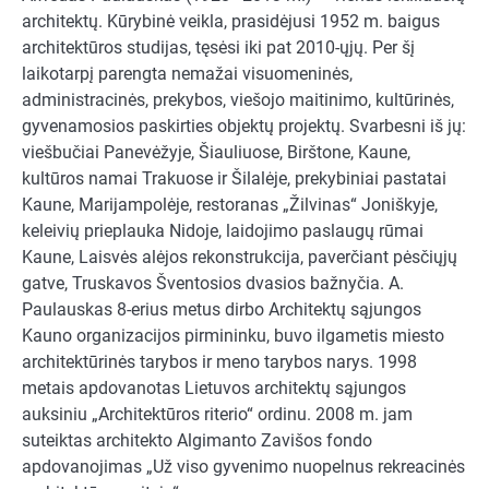
architektų. Kūrybinė veikla, prasidėjusi 1952 m. baigus
architektūros studijas, tęsėsi iki pat 2010-ųjų. Per šį
laikotarpį parengta nemažai visuomeninės,
administracinės, prekybos, viešojo maitinimo, kultūrinės,
gyvenamosios paskirties objektų projektų. Svarbesni iš jų:
viešbučiai Panevėžyje, Šiauliuose, Birštone, Kaune,
kultūros namai Trakuose ir Šilalėje, prekybiniai pastatai
Kaune, Marijampolėje, restoranas „Žilvinas“ Joniškyje,
keleivių prieplauka Nidoje, laidojimo paslaugų rūmai
Kaune, Laisvės alėjos rekonstrukcija, paverčiant pėsčiųjų
gatve, Truskavos Šventosios dvasios bažnyčia. A.
Paulauskas 8-erius metus dirbo Architektų sąjungos
Kauno organizacijos pirmininku, buvo ilgametis miesto
architektūrinės tarybos ir meno tarybos narys. 1998
metais apdovanotas Lietuvos architektų sąjungos
auksiniu „Architektūros riterio“ ordinu. 2008 m. jam
suteiktas architekto Algimanto Zavišos fondo
apdovanojimas „Už viso gyvenimo nuopelnus rekreacinės