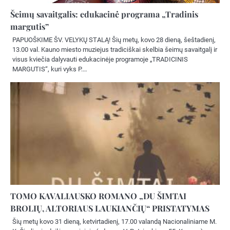
Šeimų savaitgalis: edukacinė programa „Tradinis
margutis”
PAPUOŠKIME ŠV. VELYKŲ STALĄ! Šių metų, kovo 28 dieną, šeštadienį,
13.00 val. Kauno miesto muziejus tradiciškai skelbia šeimų savaitgalį ir
visus kviečia dalyvauti edukacinėje programoje „TRADICINIS
MARGUTIS“, kuri vyks P.…
TOMO KAVALIAUSKO ROMANO „DU ŠIMTAI
BROLIŲ, ALTORIAUS LAUKIANČIŲ“ PRISTATYMAS
Šių metų kovo 31 dieną, ketvirtadienį, 17.00 valandą Nacionaliniame M.