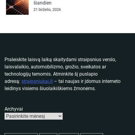
šiandien
21 birželio, 2026
Praleiskite laisvą laiką skaitydami straipsnius verslo,
laisvalaikio, automobilizmo, grožio, sveikatos ar
technologijų temomis. Atminkite šį puslapio
adresą:
straipsniukai.lt
– tai naujas ir įdomus interneto
leidinys visiems šiuolaikiškiems žmonėms.
Archyvai