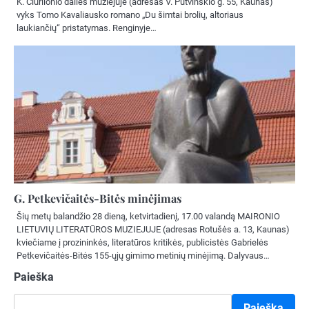
K. Čiurlionio dailės muziejuje (adresas V. Putvinskio g. 55, Kaunas)
vyks Tomo Kavaliausko romano „Du šimtai brolių, altoriaus
laukiančių“ pristatymas. Renginyje…
G. Petkevičaitės-Bitės minėjimas
Šių metų balandžio 28 dieną, ketvirtadienį, 17.00 valandą MAIRONIO
LIETUVIŲ LITERATŪROS MUZIEJUJE (adresas Rotušės a. 13, Kaunas)
kviečiame į prozininkės, literatūros kritikės, publicistės Gabrielės
Petkevičaitės-Bitės 155-ųjų gimimo metinių minėjimą. Dalyvaus…
Paieška
Paieška