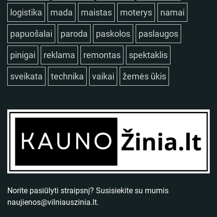
logistika
mada
maistas
moterys
namai
papuošalai
paroda
paskolos
paslaugos
pinigai
reklama
remontas
spektaklis
sveikata
technika
vaikai
žemės ūkis
Norite pasiūlyti straipsnį? Susisiekite su mumis
naujienos@vilniauszinia.lt
.