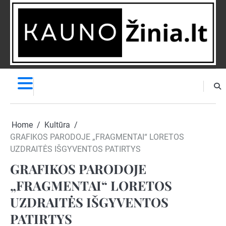
Skip
to
content
NAUJIENOS
PRANEŠK
NAUJIENĄ
Home
Kultūra
GRAFIKOS PARODOJE „FRAGMENTAI“ LORETOS
UZDRAITĖS IŠGYVENTOS PATIRTYS
GRAFIKOS PARODOJE
„FRAGMENTAI“ LORETOS
UZDRAITĖS IŠGYVENTOS
PATIRTYS