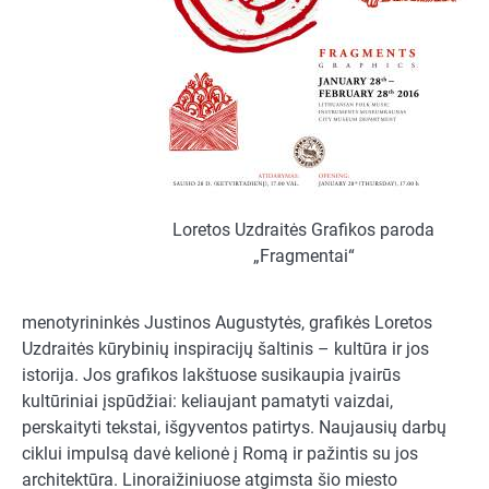
Loretos Uzdraitės Grafikos paroda
„Fragmentai“
menotyrininkės Justinos Augustytės, grafikės Loretos
Uzdraitės kūrybinių inspiracijų šaltinis – kultūra ir jos
istorija. Jos grafikos lakštuose susikaupia įvairūs
kultūriniai įspūdžiai: keliaujant pamatyti vaizdai,
perskaityti tekstai, išgyventos patirtys. Naujausių darbų
ciklui impulsą davė kelionė į Romą ir pažintis su jos
architektūra. Linoraižiniuose atgimsta šio miesto