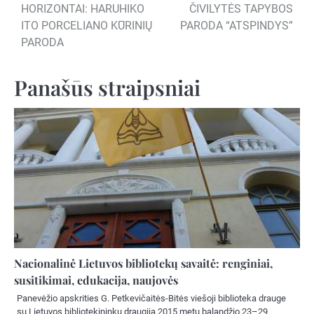
tarp
HORIZONTAI: HARUHIKO
ČIVILYTĖS TAPYBOS
įrašų
ITO PORCELIANO KŪRINIŲ
PARODA “ATSPINDYS”
PARODA
Panašūs straipsniai
Nacionalinė Lietuvos bibliotekų savaitė: renginiai,
susitikimai, edukacija, naujovės
Panevėžio apskrities G. Petkevičaitės-Bitės viešoji biblioteka drauge
su Lietuvos bibliotekininkų draugija 2015 metų balandžio 23–29