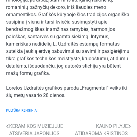
romaninių bažnyčių dekoro, ir iš liaudies meno
ornamentikos. Grafikės kūryboje šios tradicijos organiškai
susipina į viena ir tarsi kviečia susimąstyti apie
bendražmogiškas ir amžinas ramybės, harmonijos
paieškas, santarvės su gamta siekimą. Intymus,
kameriškas nedidelių L. Uzdraitės estampų formatas
suteikia jaukią erdvę pabuvimui su savimi ir pasigėrėjimui
tikra grafikos technikos meistryste, kruopštumu, atidumu
detalėms, išduodančiu, jog autorės stichija yra būtent
mažų formų grafika.
Loretos Uzdraitės grafikos paroda „Fragmentai“ veiks iki
šių metų vasario 28 dienos.
KULTŪRA
RENGINIAI
Navigacija
KERAMIKOS MUZIEJUJE
KAUNO PILYJE
ATSIVERIA JAPONIJOS
ATIDAROMA KRISTINOS