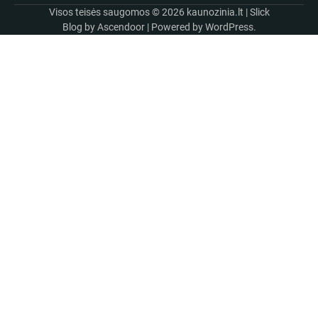
Visos teisės saugomos © 2026
kaunozinia.lt
| Slick
Blog by
Ascendoor
| Powered by
WordPress
.