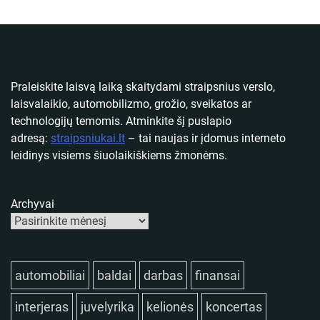
Praleiskite laisvą laiką skaitydami straipsnius verslo,
laisvalaikio, automobilizmo, grožio, sveikatos ar
technologijų temomis. Atminkite šį puslapio
adresą:
straipsniukai.lt
– tai naujas ir įdomus interneto
leidinys visiems šiuolaikiškiems žmonėms.
Archyvai
automobiliai
baldai
darbas
finansai
interjeras
juvelyrika
kelionės
koncertas