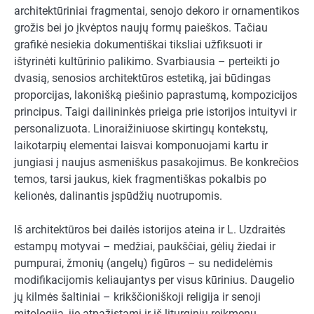
architektūriniai fragmentai, senojo dekoro ir ornamentikos
grožis bei jo įkvėptos naujų formų paieškos. Tačiau
grafikė nesiekia dokumentiškai tiksliai užfiksuoti ir
ištyrinėti kultūrinio palikimo. Svarbiausia – perteikti jo
dvasią, senosios architektūros estetiką, jai būdingas
proporcijas, lakonišką piešinio paprastumą, kompozicijos
principus. Taigi dailininkės prieiga prie istorijos intuityvi ir
personalizuota. Linoraižiniuose skirtingų kontekstų,
laikotarpių elementai laisvai komponuojami kartu ir
jungiasi į naujus asmeniškus pasakojimus. Be konkrečios
temos, tarsi jaukus, kiek fragmentiškas pokalbis po
kelionės, dalinantis įspūdžių nuotrupomis.
Iš architektūros bei dailės istorijos ateina ir L. Uzdraitės
estampų motyvai – medžiai, paukščiai, gėlių žiedai ir
pumpurai, žmonių (angelų) figūros – su nedidelėmis
modifikacijomis keliaujantys per visus kūrinius. Daugelio
jų kilmės šaltiniai – krikščioniškoji religija ir senoji
mitologija, jie atpažįstami ir iš liturginių reikmenų,