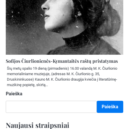
Sofijos Čiurlionienės-Kymantaitės raštų pristatymas
Šių metų spalio 19 dieną (pirmadienis) 16.00 valandą M. K. Čiurlionio
memorialiniame muziejuje, (adresas M. K. Čiurlionio g. 35,
Druskininkuose) Kauno M. K. Čiurlionio draugija kviečia į literatūrinę-
muzikinę popietę, skirtą…
Paieška
Paieška
Naujausi straipsniai