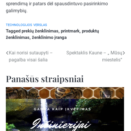
sprendimą ir patars dėl spausdintuvo pasirinkimo
galimybių.
TECHNOLOGIJOS
VERSLAS
Tagged
prekių ženklinimas
,
printmark
,
produktų
ženklinimas
,
ženklinimo įranga
Navigacija
Kai norisi sutaupyti –
Spektaklis Kaune – „ Mūsų
pagalba visai šalia
miestelis“
tarp
įrašų
Panašūs straipsniai