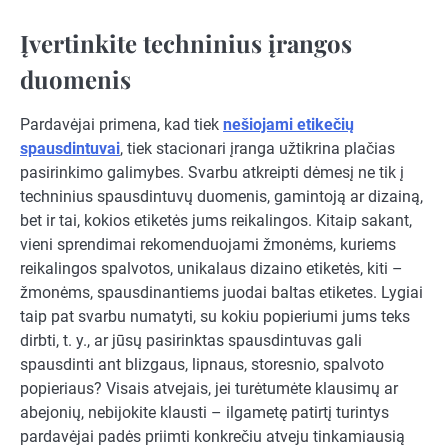
Įvertinkite techninius įrangos
duomenis
Pardavėjai primena, kad tiek
nešiojami etikečių
spausdintuvai
, tiek stacionari įranga užtikrina plačias
pasirinkimo galimybes. Svarbu atkreipti dėmesį ne tik į
techninius spausdintuvų duomenis, gamintoją ar dizainą,
bet ir tai, kokios etiketės jums reikalingos. Kitaip sakant,
vieni sprendimai rekomenduojami žmonėms, kuriems
reikalingos spalvotos, unikalaus dizaino etiketės, kiti –
žmonėms, spausdinantiems juodai baltas etiketes. Lygiai
taip pat svarbu numatyti, su kokiu popieriumi jums teks
dirbti, t. y., ar jūsų pasirinktas spausdintuvas gali
spausdinti ant blizgaus, lipnaus, storesnio, spalvoto
popieriaus? Visais atvejais, jei turėtumėte klausimų ar
abejonių, nebijokite klausti – ilgametę patirtį turintys
pardavėjai padės priimti konkrečiu atveju tinkamiausią