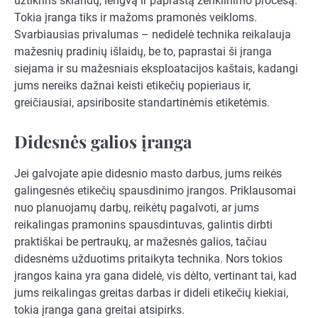
užtikrins sklandų, lengvą ir paprastą ženklinimo procesą.
Tokia įranga tiks ir mažoms pramonės veikloms.
Svarbiausias privalumas – nedidelė technika reikalauja
mažesnių pradinių išlaidų, be to, paprastai ši įranga
siejama ir su mažesniais eksploatacijos kaštais, kadangi
jums nereiks dažnai keisti etikečių popieriaus ir,
greičiausiai, apsiribosite standartinėmis etiketėmis.
Didesnės galios įranga
Jei galvojate apie didesnio masto darbus, jums reikės
galingesnės etikečių spausdinimo įrangos. Priklausomai
nuo planuojamų darbų, reikėtų pagalvoti, ar jums
reikalingas pramonins spausdintuvas, galintis dirbti
praktiškai be pertraukų, ar mažesnės galios, tačiau
didesnėms užduotims pritaikyta technika. Nors tokios
įrangos kaina yra gana didelė, vis dėlto, vertinant tai, kad
jums reikalingas greitas darbas ir dideli etikečių kiekiai,
tokia įranga gana greitai atsipirks.