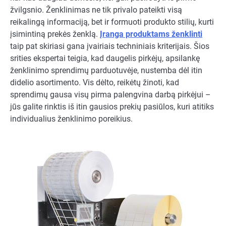
žvilgsnio. Ženklinimas ne tik privalo pateikti visą
reikalingą informaciją, bet ir formuoti produkto stilių, kurti
įsimintiną prekės ženklą.
Įranga produktams ženklinti
taip pat skiriasi gana įvairiais techniniais kriterijais. Šios
srities ekspertai teigia, kad daugelis pirkėjų, apsilankę
ženklinimo sprendimų parduotuvėje, nustemba dėl itin
didelio asortimento. Vis dėlto, reikėtų žinoti, kad
sprendimų gausa visų pirma palengvina darbą pirkėjui –
jūs galite rinktis iš itin gausios prekių pasiūlos, kuri atitiks
individualius ženklinimo poreikius.