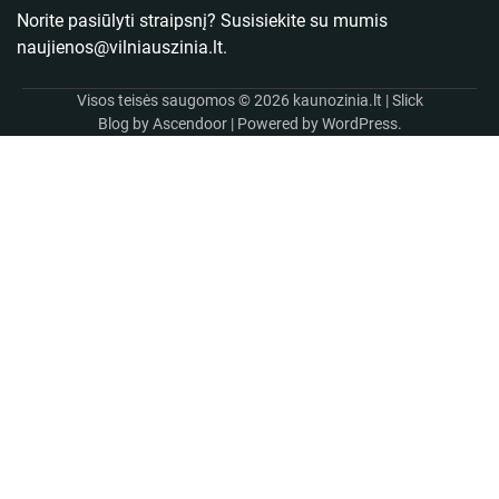
Norite pasiūlyti straipsnį? Susisiekite su mumis
naujienos@vilniauszinia.lt
.
Visos teisės saugomos © 2026
kaunozinia.lt
| Slick
Blog by
Ascendoor
| Powered by
WordPress
.