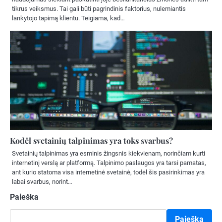
tikrus veiksmus. Tai gali būti pagrindinis faktorius, nulemiantis
lankytojo tapimą klientu. Teigiama, kad…
Kodėl svetainių talpinimas yra toks svarbus?
Svetainių talpinimas yra esminis žingsnis kiekvienam, norinčiam kurti
internetinį verslą ar platformą. Talpinimo paslaugos yra tarsi pamatas,
ant kurio statoma visa internetinė svetainė, todėl šis pasirinkimas yra
labai svarbus, norint…
Paieška
Paieška