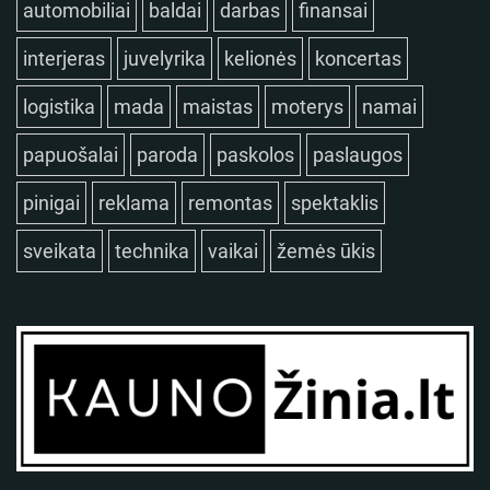
automobiliai
baldai
darbas
finansai
interjeras
juvelyrika
kelionės
koncertas
logistika
mada
maistas
moterys
namai
papuošalai
paroda
paskolos
paslaugos
pinigai
reklama
remontas
spektaklis
sveikata
technika
vaikai
žemės ūkis