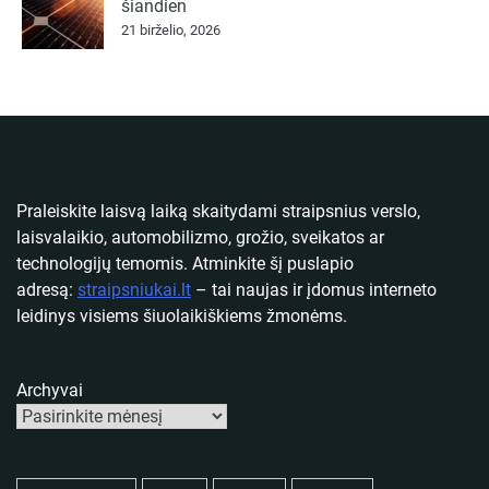
šiandien
21 birželio, 2026
Praleiskite laisvą laiką skaitydami straipsnius verslo,
laisvalaikio, automobilizmo, grožio, sveikatos ar
technologijų temomis. Atminkite šį puslapio
adresą:
straipsniukai.lt
– tai naujas ir įdomus interneto
leidinys visiems šiuolaikiškiems žmonėms.
Archyvai