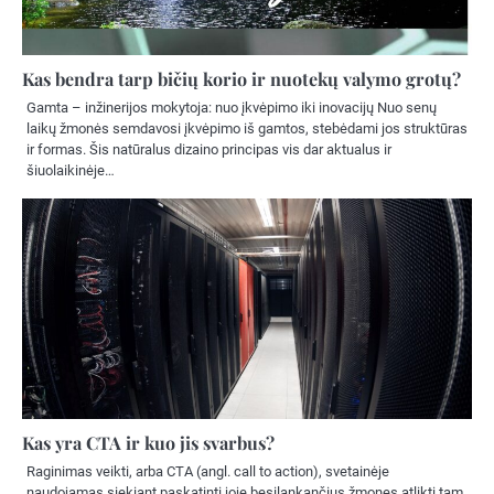
Kas bendra tarp bičių korio ir nuotekų valymo grotų?
Gamta – inžinerijos mokytoja: nuo įkvėpimo iki inovacijų Nuo senų
laikų žmonės semdavosi įkvėpimo iš gamtos, stebėdami jos struktūras
ir formas. Šis natūralus dizaino principas vis dar aktualus ir
šiuolaikinėje…
Kas yra CTA ir kuo jis svarbus?
Raginimas veikti, arba CTA (angl. call to action), svetainėje
naudojamas siekiant paskatinti joje besilankančius žmones atlikti tam