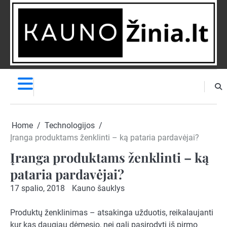
Skip
to
content
NAUJIENOS
PRANEŠK
NAUJIENĄ
Home
Technologijos
Įranga produktams ženklinti – ką pataria pardavėjai?
Įranga produktams ženklinti – ką
pataria pardavėjai?
17 spalio, 2018
Kauno šauklys
Produktų ženklinimas – atsakinga užduotis, reikalaujanti
kur kas daugiau dėmesio, nei gali pasirodyti iš pirmo