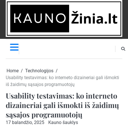
Skip
to
content
NAUJIENOS
PRANEŠK
NAUJIENĄ
Home
Technologijos
Usability testavimas: ko interneto dizaineriai gali išmokti
iš žaidimų sąsajos programuotojų
Usability testavimas: ko interneto
dizaineriai gali išmokti iš žaidimų
sąsajos programuotojų
17 balandžio, 2025
Kauno šauklys