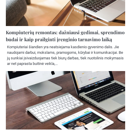
Kompiuterių remontas: dažniausi gedimai, sprendimo
būdai ir kaip prailginti įrenginio tarnavimo laiką
Kompiuteriai šiandien yra neatsiejama kasdienio gyvenimo dalis. Jie
naudojami darbui, mokslams, pramogoms, kūrybai ir komunikacijai. Be
jų sunkiai įsivaizduojamas tiek biurų darbas, tiek nuotolinis mokymasis
ar net paprasta buitinė veikla,…