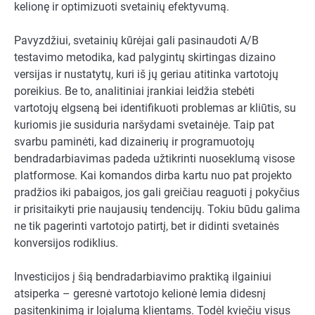
kelionę ir optimizuoti svetainių efektyvumą.
Pavyzdžiui, svetainių kūrėjai gali pasinaudoti A/B
testavimo metodika, kad palygintų skirtingas dizaino
versijas ir nustatytų, kuri iš jų geriau atitinka vartotojų
poreikius. Be to, analitiniai įrankiai leidžia stebėti
vartotojų elgseną bei identifikuoti problemas ar kliūtis, su
kuriomis jie susiduria naršydami svetainėje. Taip pat
svarbu paminėti, kad dizainerių ir programuotojų
bendradarbiavimas padeda užtikrinti nuoseklumą visose
platformose. Kai komandos dirba kartu nuo pat projekto
pradžios iki pabaigos, jos gali greičiau reaguoti į pokyčius
ir prisitaikyti prie naujausių tendencijų. Tokiu būdu galima
ne tik pagerinti vartotojo patirtį, bet ir didinti svetainės
konversijos rodiklius.
Investicijos į šią bendradarbiavimo praktiką ilgainiui
atsiperka – geresnė vartotojo kelionė lemia didesnį
pasitenkinimą ir lojalumą klientams. Todėl kviečiu visus