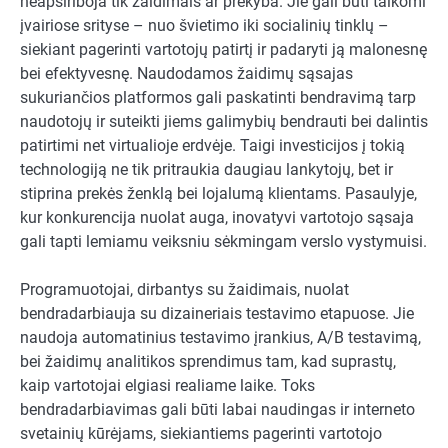
neapsiriboja tik žaidimais ar prekyba. Jie gali būti taikomi
įvairiose srityse – nuo švietimo iki socialinių tinklų –
siekiant pagerinti vartotojų patirtį ir padaryti ją malonesnę
bei efektyvesnę. Naudodamos žaidimų sąsajas
sukuriančios platformos gali paskatinti bendravimą tarp
naudotojų ir suteikti jiems galimybių bendrauti bei dalintis
patirtimi net virtualioje erdvėje. Taigi investicijos į tokią
technologiją ne tik pritraukia daugiau lankytojų, bet ir
stiprina prekės ženklą bei lojalumą klientams. Pasaulyje,
kur konkurencija nuolat auga, inovatyvi vartotojo sąsaja
gali tapti lemiamu veiksniu sėkmingam verslo vystymuisi.
Programuotojai, dirbantys su žaidimais, nuolat
bendradarbiauja su dizaineriais testavimo etapuose. Jie
naudoja automatinius testavimo įrankius, A/B testavimą,
bei žaidimų analitikos sprendimus tam, kad suprastų,
kaip vartotojai elgiasi realiame laike. Toks
bendradarbiavimas gali būti labai naudingas ir interneto
svetainių kūrėjams, siekiantiems pagerinti vartotojo