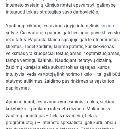
interneto svetainių kūrėjus rimtai apsvarstyti galimybę
integruoti tokias strategijas savo darbovietėje.
Ypatingą reikšmę testavimas įgyja internetinis
kazino
srityje. Čia vartotojo patirtis gali tiesiogiai paveikti verslo
rezultatus. Paprasta klaida sąsajoje gali lemti prarastus
klientus. Todėl žaidimų kūrimo patirtis, kur kiekvienas
veiksmas yra kruopščiai testuojamas ir optimizuojamas,
tampa vertingu šaltiniu. Naudojant iteratyvų dizainą,
žaidimų kūrėjai siekia sukurti tokias sąsajas, kurios
intuityviai veda vartotoją link norimo tikslo – tai gali būti
statymo atlikimas, žaidimo pasirinkimas ar sąskaitos
papildymas.
Apibendrinant, testavimas yra esminis įrankis, siekiant
kokybiško ir patikimo interneto dizaino. Mokantis iš
žaidimų industrijos – tiek iš dizainerių, tiek iš
programuotojų – interneto specialistai gali kurti labiau