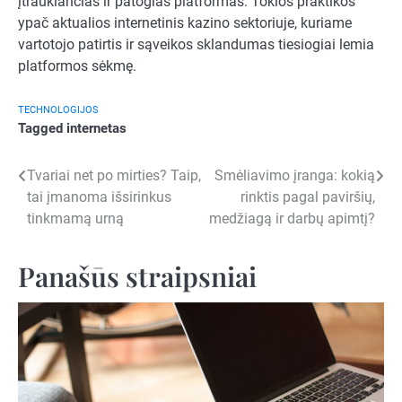
įtraukiančias ir patogias platformas. Tokios praktikos
ypač aktualios internetinis kazino sektoriuje, kuriame
vartotojo patirtis ir sąveikos sklandumas tiesiogiai lemia
platformos sėkmę.
TECHNOLOGIJOS
Tagged
internetas
Navigacija
Tvariai net po mirties? Taip,
Smėliavimo įranga: kokią
tai įmanoma išsirinkus
rinktis pagal paviršių,
tarp
tinkmamą urną
medžiagą ir darbų apimtį?
įrašų
Panašūs straipsniai