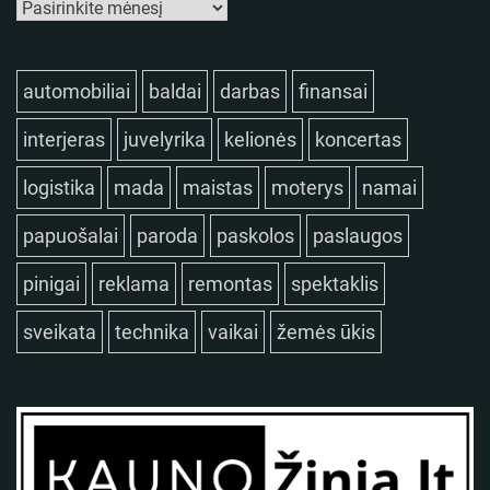
automobiliai
baldai
darbas
finansai
interjeras
juvelyrika
kelionės
koncertas
logistika
mada
maistas
moterys
namai
papuošalai
paroda
paskolos
paslaugos
pinigai
reklama
remontas
spektaklis
sveikata
technika
vaikai
žemės ūkis