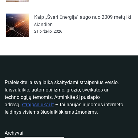
Kaip „Švari Energija“ augo nuo 2009 metų iki
šiandien
21 birželio, 2026
Praleiskite laisvą laiką skaitydami straipsnius verslo,
laisvalaikio, automobilizmo, grožio, sveikatos ar
technologijų temomis. Atminkite šį puslapio
adresą:
straipsniukai.lt
– tai naujas ir įdomus interneto
leidinys visiems šiuolaikiškiems žmonėms.
Archyvai