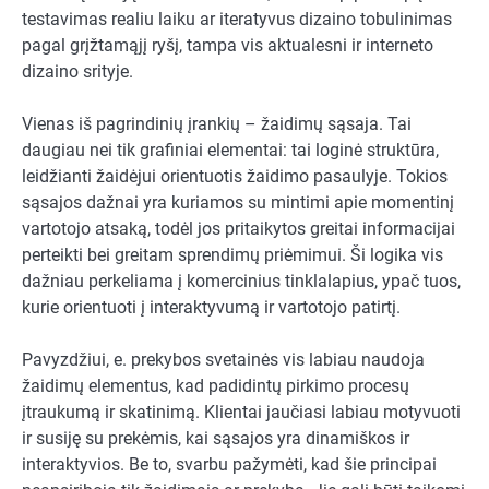
testavimas realiu laiku ar iteratyvus dizaino tobulinimas
pagal grįžtamąjį ryšį, tampa vis aktualesni ir interneto
dizaino srityje.
Vienas iš pagrindinių įrankių – žaidimų sąsaja. Tai
daugiau nei tik grafiniai elementai: tai loginė struktūra,
leidžianti žaidėjui orientuotis žaidimo pasaulyje. Tokios
sąsajos dažnai yra kuriamos su mintimi apie momentinį
vartotojo atsaką, todėl jos pritaikytos greitai informacijai
perteikti bei greitam sprendimų priėmimui. Ši logika vis
dažniau perkeliama į komercinius tinklalapius, ypač tuos,
kurie orientuoti į interaktyvumą ir vartotojo patirtį.
Pavyzdžiui, e. prekybos svetainės vis labiau naudoja
žaidimų elementus, kad padidintų pirkimo procesų
įtraukumą ir skatinimą. Klientai jaučiasi labiau motyvuoti
ir susiję su prekėmis, kai sąsajos yra dinamiškos ir
interaktyvios. Be to, svarbu pažymėti, kad šie principai