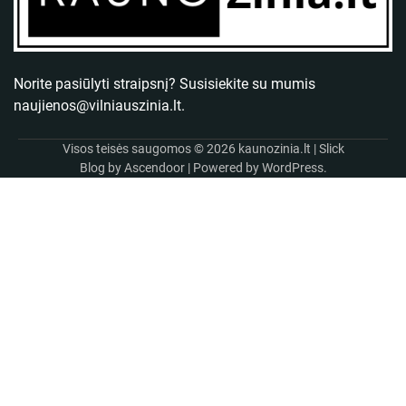
Norite pasiūlyti straipsnį? Susisiekite su mumis
naujienos@vilniauszinia.lt
.
Visos teisės saugomos © 2026
kaunozinia.lt
| Slick
Blog by
Ascendoor
| Powered by
WordPress
.