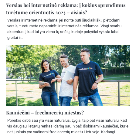
Verslas bei internetinė reklama: į kokius sprendimus
turėtume orientuotis 2023 – aisiais?
Verslas ir internetinė reklama: jei norite būti šiuolaikiški, plėtodami
verslą, turėtumėte nepamiršti ir internetinės reklamos. Visgi svarbu
akcentuoti, kad tai yra viena tų sričių, kurioje pokyčiai vyksta labai
greitai ir…
Kauniečiai – freelancerių miestas?
Poreikis dirbti sau yra visai natūralus. Lygiai taip pat visai natūralu, kad
vis daugiau lietuvių renkasi darbą sau. Ypač išskiriami kauniečiai, kurie
net juokais yra vadinami freelancerių miestu Lietuvoje. Kadangi…