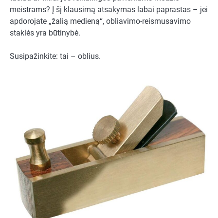
meistrams? Į šį klausimą atsakymas labai paprastas – jei
apdorojate „žalią medieną“, obliavimo-reismusavimo
staklės yra būtinybė.
Susipažinkite: tai – oblius.