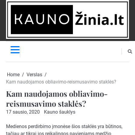
Skip
to
content
NAUJIENOS
PRANEŠK
NAUJIENĄ
Home
Verslas
Kam naudojamos obliavimo-reismusavimo staklės?
Kam naudojamos obliavimo-
reismusavimo staklės?
17 sausio, 2020
Kauno šauklys
Medienos perdirbimo įmonėse šios staklės yra būtinos,
tačiau ar tikrai jos reikalingos pavieniams medžio