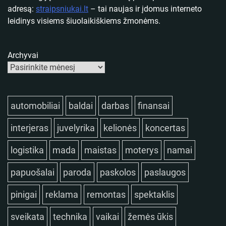
adresą:
straipsniukai.lt
– tai naujas ir įdomus interneto
leidinys visiems šiuolaikiškiems žmonėms.
Archyvai
automobiliai
baldai
darbas
finansai
interjeras
juvelyrika
kelionės
koncertas
logistika
mada
maistas
moterys
namai
papuošalai
paroda
paskolos
paslaugos
pinigai
reklama
remontas
spektaklis
sveikata
technika
vaikai
žemės ūkis