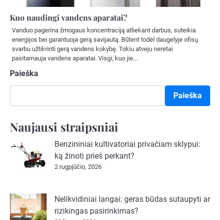
Kuo naudingi vandens aparatai?
Vanduo pagerina žmogaus koncentraciją atliekant darbus, suteikia
energijos bei garantuoja gerą savijautą. Būtent todėl daugelyje ofisų
svarbu užtikrinti gerą vandens kokybę. Tokiu atveju neretai
pasitarnauja vandens aparatai. Visgi, kuo jie…
Paieška
Paieška
Naujausi straipsniai
Benzininiai kultivatoriai privačiam sklypui:
ką žinoti prieš perkant?
2 rugpjūčio, 2026
Nelikvidiniai langai: geras būdas sutaupyti ar
rizikingas pasirinkimas?