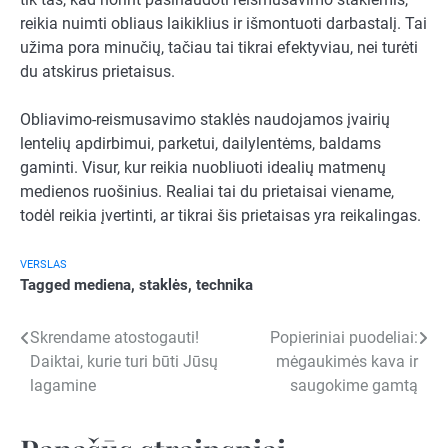
reikia nuimti obliaus laikiklius ir išmontuoti darbastalį. Tai
užima pora minučių, tačiau tai tikrai efektyviau, nei turėti
du atskirus prietaisus.
Obliavimo-reismusavimo staklės naudojamos įvairių
lentelių apdirbimui, parketui, dailylentėms, baldams
gaminti. Visur, kur reikia nuobliuoti idealių matmenų
medienos ruošinius. Realiai tai du prietaisai viename,
todėl reikia įvertinti, ar tikrai šis prietaisas yra reikalingas.
VERSLAS
Tagged
mediena
,
staklės
,
technika
Navigacija
Skrendame atostogauti!
Popieriniai puodeliai:
Daiktai, kurie turi būti Jūsų
mėgaukimės kava ir
tarp
lagamine
saugokime gamtą
įrašų