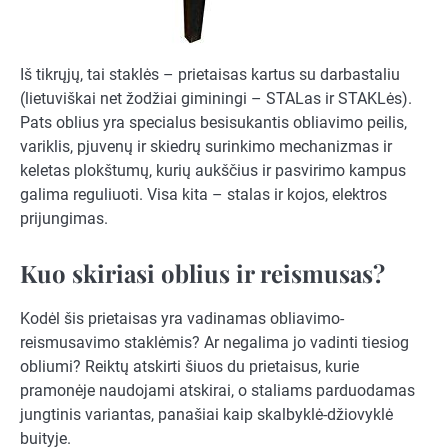
Iš tikrųjų, tai staklės – prietaisas kartus su darbastaliu
(lietuviškai net žodžiai giminingi – STALas ir STAKLės).
Pats oblius yra specialus besisukantis obliavimo peilis,
variklis, pjuvenų ir skiedrų surinkimo mechanizmas ir
keletas plokštumų, kurių aukščius ir pasvirimo kampus
galima reguliuoti. Visa kita – stalas ir kojos, elektros
prijungimas.
Kuo skiriasi oblius ir reismusas?
Kodėl šis prietaisas yra vadinamas obliavimo-
reismusavimo staklėmis? Ar negalima jo vadinti tiesiog
obliumi? Reiktų atskirti šiuos du prietaisus, kurie
pramonėje naudojami atskirai, o staliams parduodamas
jungtinis variantas, panašiai kaip skalbyklė-džiovyklė
buityje.