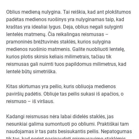
Oblius medieną nulygina. Tai reiškia, kad ant plokštumos
padėtas medienos ruošinys yra nulyginamas taip, kad
kraštas yra idealiai lygus. Deja, oblius negali sulyginti
lentelės matmenų. Čia reikalingas reismusas –
pramoninės brėžtuvinės staklės, kurios sulygina
medienos ruošinio matmenis. Galite nuobliuoti lentelę,
kurios plotis skirsis keliais milimetrais, tačiau tik
reismusas gali nuimti tuos papildomus milimetrus, kad
lentelė būtų simetriška.
Kitas skirtumas yra peilio, kuris obliuoja medienos
paviršių padėtis. Obliuje tas peilis sukasi iš apačios, o
reismuso – iš viršaus.
Kadangi reismusas nėra labai didelės staklės, jas
nesunkiai galima sumontuoti po obliumi. Praktiškai tam
naudojamas ir tas pats besisukantis peilis. Nepatogumas
tik tas, kad norint pasinaudoti reismusavimo staklėmis,