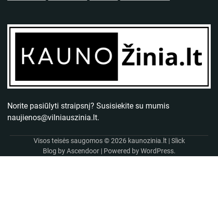
Norite pasiūlyti straipsnį? Susisiekite su mumis
naujienos@vilniauszinia.lt
.
Visos teisės saugomos © 2026
kaunozinia.lt
| Slick
Blog by
Ascendoor
| Powered by
WordPress
.