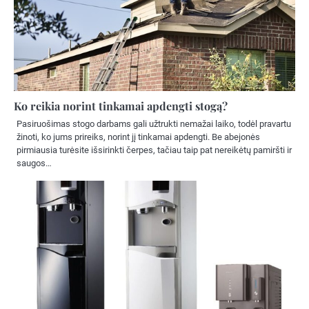
Ko reikia norint tinkamai apdengti stogą?
Pasiruošimas stogo darbams gali užtrukti nemažai laiko, todėl pravartu
žinoti, ko jums prireiks, norint jį tinkamai apdengti. Be abejonės
pirmiausia turėsite išsirinkti čerpes, tačiau taip pat nereikėtų pamiršti ir
saugos…