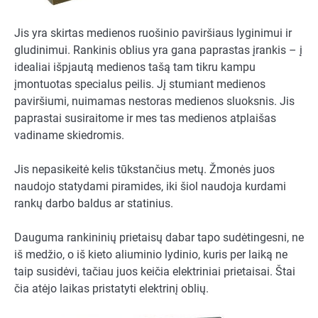
Jis yra skirtas medienos ruošinio paviršiaus lyginimui ir
gludinimui. Rankinis oblius yra gana paprastas įrankis – į
idealiai išpjautą medienos tašą tam tikru kampu
įmontuotas specialus peilis. Jį stumiant medienos
paviršiumi, nuimamas nestoras medienos sluoksnis. Jis
paprastai susiraitome ir mes tas medienos atplaišas
vadiname skiedromis.
Jis nepasikeitė kelis tūkstančius metų. Žmonės juos
naudojo statydami piramides, iki šiol naudoja kurdami
rankų darbo baldus ar statinius.
Dauguma rankininių prietaisų dabar tapo sudėtingesni, ne
iš medžio, o iš kieto aliuminio lydinio, kuris per laiką ne
taip susidėvi, tačiau juos keičia elektriniai prietaisai. Štai
čia atėjo laikas pristatyti elektrinį oblių.