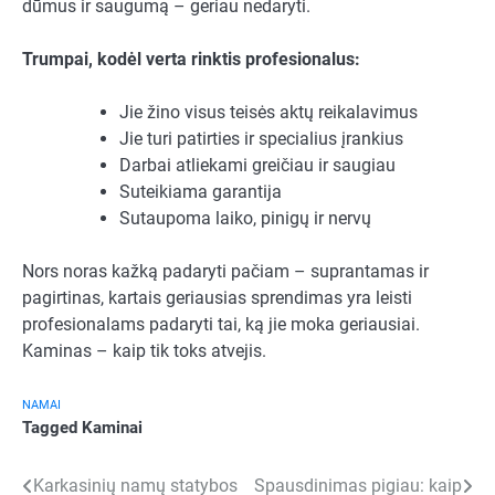
dūmus ir saugumą – geriau nedaryti.
Trumpai, kodėl verta rinktis profesionalus:
Jie žino visus teisės aktų reikalavimus
Jie turi patirties ir specialius įrankius
Darbai atliekami greičiau ir saugiau
Suteikiama garantija
Sutaupoma laiko, pinigų ir nervų
Nors noras kažką padaryti pačiam – suprantamas ir
pagirtinas, kartais geriausias sprendimas yra leisti
profesionalams padaryti tai, ką jie moka geriausiai.
Kaminas – kaip tik toks atvejis.
NAMAI
Tagged
Kaminai
Navigacija
Karkasinių namų statybos
Spausdinimas pigiau: kaip