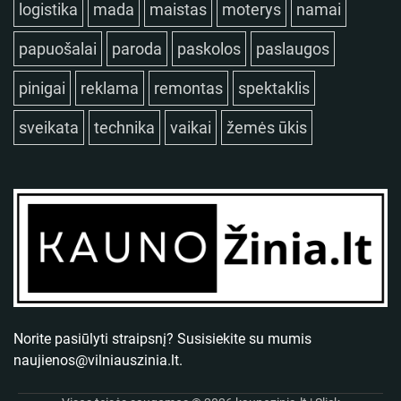
logistika
mada
maistas
moterys
namai
papuošalai
paroda
paskolos
paslaugos
pinigai
reklama
remontas
spektaklis
sveikata
technika
vaikai
žemės ūkis
Norite pasiūlyti straipsnį? Susisiekite su mumis
naujienos@vilniauszinia.lt
.