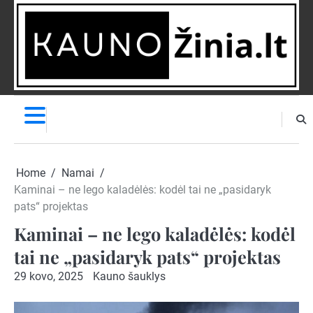
Skip
to
content
NAUJIENOS
PRANEŠK
NAUJIENĄ
Home
Namai
Kaminai – ne lego kaladėlės: kodėl tai ne „pasidaryk
pats“ projektas
Kaminai – ne lego kaladėlės: kodėl
tai ne „pasidaryk pats“ projektas
29 kovo, 2025
Kauno šauklys