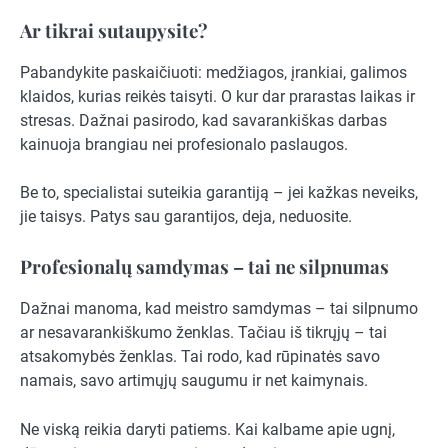
Ar tikrai sutaupysite?
Pabandykite paskaičiuoti: medžiagos, įrankiai, galimos
klaidos, kurias reikės taisyti. O kur dar prarastas laikas ir
stresas. Dažnai pasirodo, kad savarankiškas darbas
kainuoja brangiau nei profesionalo paslaugos.
Be to, specialistai suteikia garantiją – jei kažkas neveiks,
jie taisys. Patys sau garantijos, deja, neduosite.
Profesionalų samdymas – tai ne silpnumas
Dažnai manoma, kad meistro samdymas – tai silpnumo
ar nesavarankiškumo ženklas. Tačiau iš tikrųjų – tai
atsakomybės ženklas. Tai rodo, kad rūpinatės savo
namais, savo artimųjų saugumu ir net kaimynais.
Ne viską reikia daryti patiems. Kai kalbame apie ugnį,