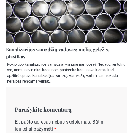
Kanalizacijos vamzdžių vadovas: molis, geležis,
plastikas
Kokio tipo kanalizacijos vamzdžiai yra jūsų namuose? Nedaug, jei tokių
yra, namų savininkai kada nors pasirenka kasti savo kiemą, kad
apžiūrėtų savo kanalizacijos vamzdį. Vamzdžių vertinimas niekada
nėra pasirenkama veikla;…
Parašykite komentarą
El. pašto adresas nebus skelbiamas.
Būtini
laukeliai pažymėti
*