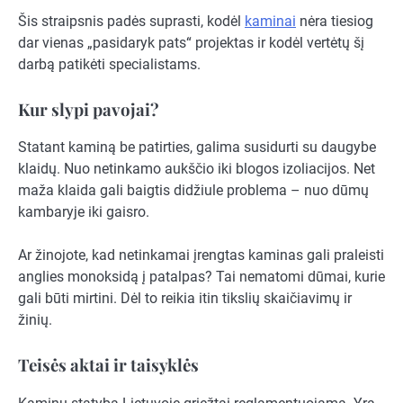
Šis straipsnis padės suprasti, kodėl
kaminai
nėra tiesiog
dar vienas „pasidaryk pats“ projektas ir kodėl vertėtų šį
darbą patikėti specialistams.
Kur slypi pavojai?
Statant kaminą be patirties, galima susidurti su daugybe
klaidų. Nuo netinkamo aukščio iki blogos izoliacijos. Net
maža klaida gali baigtis didžiule problema – nuo dūmų
kambaryje iki gaisro.
Ar žinojote, kad netinkamai įrengtas kaminas gali praleisti
anglies monoksidą į patalpas? Tai nematomi dūmai, kurie
gali būti mirtini. Dėl to reikia itin tikslių skaičiavimų ir
žinių.
Teisės aktai ir taisyklės