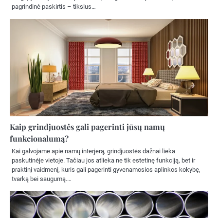
pagrindinė paskirtis – tikslus…
Kaip grindjuostės gali pagerinti jūsų namų
funkcionalumą?
Kai galvojame apie namų interjerą, grindjuostės dažnai lieka
paskutinėje vietoje. Tačiau jos atlieka ne tik estetinę funkciją, bet ir
praktinį vaidmenį, kuris gali pagerinti gyvenamosios aplinkos kokybę,
tvarką bei saugumą.…