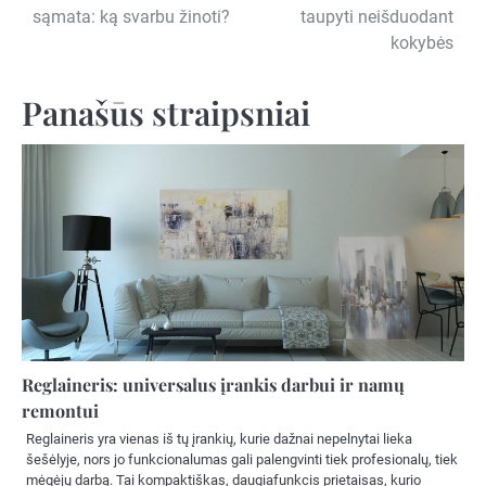
sąmata: ką svarbu žinoti?
taupyti neišduodant
tarp
kokybės
įrašų
Panašūs straipsniai
Reglaineris: universalus įrankis darbui ir namų
remontui
Reglaineris yra vienas iš tų įrankių, kurie dažnai nepelnytai lieka
šešėlyje, nors jo funkcionalumas gali palengvinti tiek profesionalų, tiek
mėgėjų darbą. Tai kompaktiškas, daugiafunkcis prietaisas, kurio