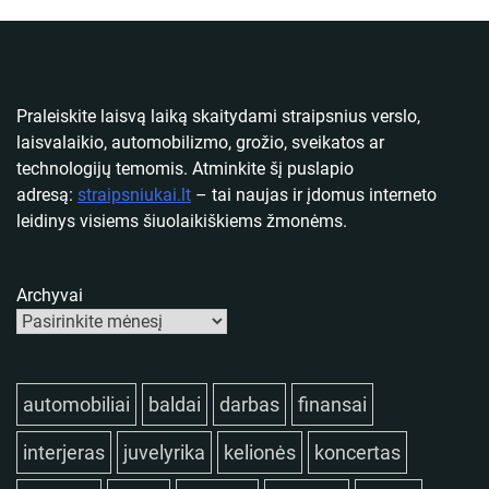
Praleiskite laisvą laiką skaitydami straipsnius verslo,
laisvalaikio, automobilizmo, grožio, sveikatos ar
technologijų temomis. Atminkite šį puslapio
adresą:
straipsniukai.lt
– tai naujas ir įdomus interneto
leidinys visiems šiuolaikiškiems žmonėms.
Archyvai
automobiliai
baldai
darbas
finansai
interjeras
juvelyrika
kelionės
koncertas