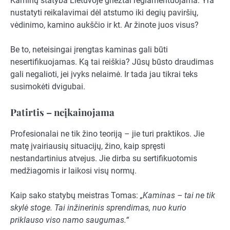
Kaminų statyba Lietuvoje griežtai reglamentuojama. Yra
nustatyti reikalavimai dėl atstumo iki degių paviršių,
vėdinimo, kamino aukščio ir kt. Ar žinote juos visus?
Be to, neteisingai įrengtas kaminas gali būti
nesertifikuojamas. Ką tai reiškia? Jūsų būsto draudimas
gali negalioti, jei įvyks nelaimė. Ir tada jau tikrai teks
susimokėti dvigubai.
Patirtis – neįkainojama
Profesionalai ne tik žino teoriją – jie turi praktikos. Jie
matę įvairiausių situacijų, žino, kaip spręsti
nestandartinius atvejus. Jie dirba su sertifikuotomis
medžiagomis ir laikosi visų normų.
Kaip sako statybų meistras Tomas:
„Kaminas – tai ne tik
skylė stoge. Tai inžinerinis sprendimas, nuo kurio
priklauso viso namo saugumas.“