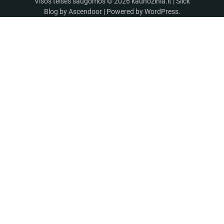
Visos teisės saugomos © 2026
kaunozinia.lt
| Slick
Blog by
Ascendoor
| Powered by
WordPress
.