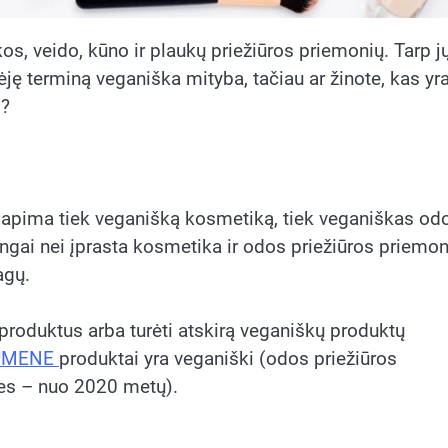
os, veido, kūno ir plaukų priežiūros priemonių. Tarp jų
ėję terminą veganiška mityba, tačiau ar žinote, kas yr
i?
 apima tiek veganišką kosmetiką, tiek veganiškas od
ngai nei įprasta kosmetika ir odos priežiūros priemon
agų.
s produktus arba turėti atskirą veganiškų produktų
UMENE
produktai yra veganiški (odos priežiūros
es – nuo 2020 metų).