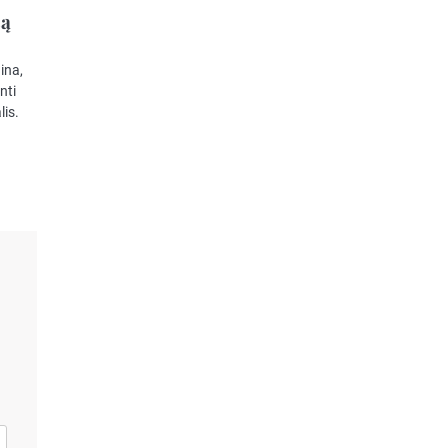
są
ina,
nti
lis.