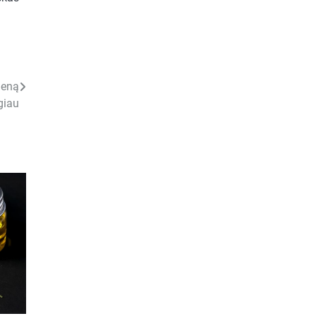
ieną
giau