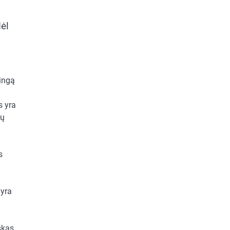
dėl
kingą
s yra
ių
s
 yra
škas