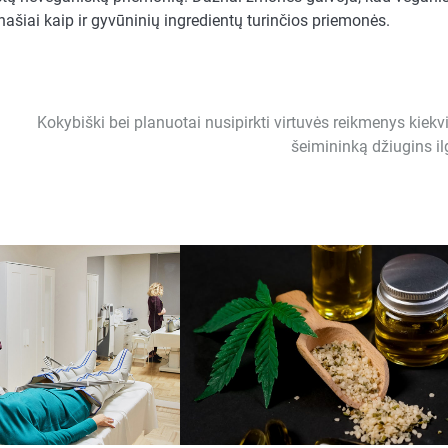
anašiai kaip ir gyvūninių ingredientų turinčios priemonės.
Kokybiški bei planuotai nusipirkti virtuvės reikmenys kiekv
šeimininką džiugins il