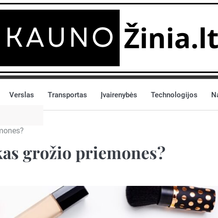
Verslas
Transportas
Įvairenybės
Technologijos
N
emones?
škas grožio priemones?