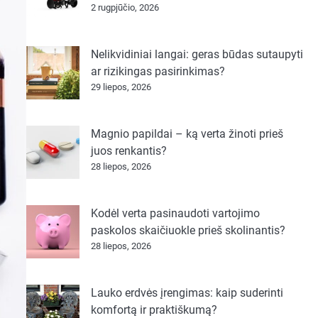
2 rugpjūčio, 2026
Nelikvidiniai langai: geras būdas sutaupyti
ar rizikingas pasirinkimas?
29 liepos, 2026
Magnio papildai – ką verta žinoti prieš
juos renkantis?
28 liepos, 2026
Kodėl verta pasinaudoti vartojimo
paskolos skaičiuokle prieš skolinantis?
28 liepos, 2026
Lauko erdvės įrengimas: kaip suderinti
komfortą ir praktiškumą?