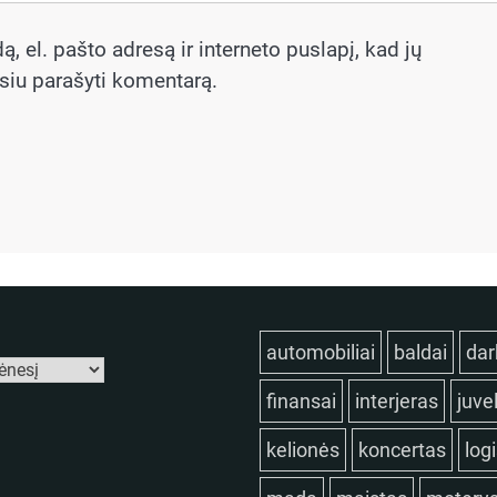
, el. pašto adresą ir interneto puslapį, kad jų
rėsiu parašyti komentarą.
automobiliai
baldai
dar
finansai
interjeras
juve
kelionės
koncertas
log