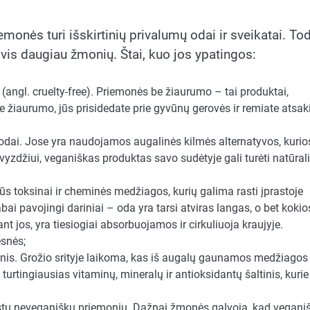
monės turi išskirtinių privalumų odai ir sveikatai. To
 vis daugiau žmonių. Štai, kuo jos ypatingos:
ngl. cruelty-free). Priemonės be žiaurumo – tai produktai,
žiaurumo, jūs prisidedate prie gyvūnų gerovės ir remiate atsa
dai. Jose yra naudojamos augalinės kilmės alternatyvos, kurio
avyzdžiui, veganiškas produktas savo sudėtyje gali turėti natūral
s toksinai ir cheminės medžiagos, kurių galima rasti įprastoje
bai pavojingi dariniai – oda yra tarsi atviras langas, o bet kokio
jos, yra tiesiogiai absorbuojamos ir cirkuliuoja kraujyje.
esnės;
snis. Grožio srityje laikoma, kas iš augalų gaunamos medžiagos
turtingiausias vitaminų, mineralų ir antioksidantų šaltinis, kurie
astų neveganiškų priemonių. Dažnai žmonės galvoja, kad vegani