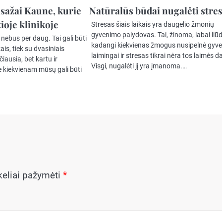
asažai Kaune, kurie
Natūralūs būdai nugalėti stre
ioje klinikoje
Stresas šiais laikais yra daugelio žmonių
gyvenimo palydovas. Tai, žinoma, labai liūd
ebus per daug. Tai gali būti
kadangi kiekvienas žmogus nusipelnė gyve
ais, tiek su dvasiniais
laimingai ir stresas tikrai nėra tos laimės da
čiausia, bet kartu ir
Visgi, nugalėti jį yra įmanoma.…
ie kiekvienam mūsų gali būti
ukeliai pažymėti
*