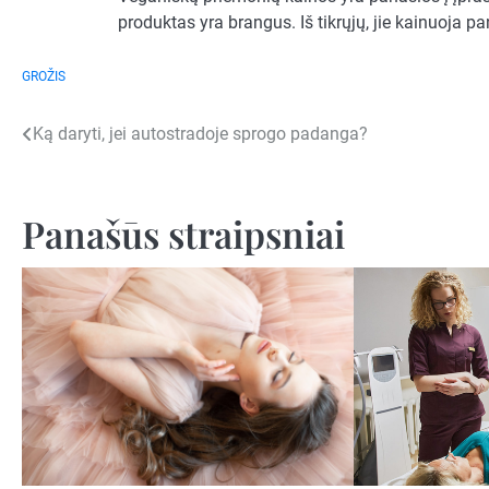
produktas yra brangus. Iš tikrųjų, jie kainuoja p
GROŽIS
Navigacija
Ką daryti, jei autostradoje sprogo padanga?
tarp
įrašų
Panašūs straipsniai