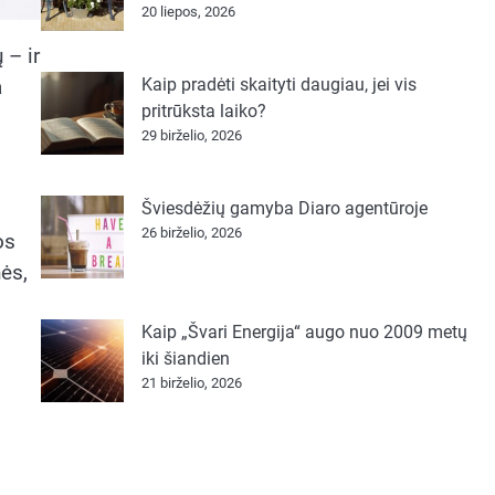
20 liepos, 2026
 – ir
Kaip pradėti skaityti daugiau, jei vis
a
pritrūksta laiko?
29 birželio, 2026
Šviesdėžių gamyba Diaro agentūroje
26 birželio, 2026
os
ės,
Kaip „Švari Energija“ augo nuo 2009 metų
iki šiandien
21 birželio, 2026