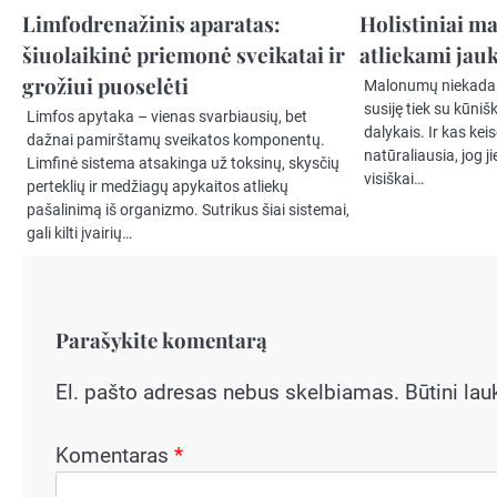
Limfodrenažinis aparatas:
Holistiniai m
šiuolaikinė priemonė sveikatai ir
atliekami jauk
grožiui puoselėti
Malonumų niekada n
susiję tiek su kūnišk
Limfos apytaka – vienas svarbiausių, bet
dalykais. Ir kas keis
dažnai pamirštamų sveikatos komponentų.
natūraliausia, jog j
Limfinė sistema atsakinga už toksinų, skysčių
visiškai…
perteklių ir medžiagų apykaitos atliekų
pašalinimą iš organizmo. Sutrikus šiai sistemai,
gali kilti įvairių…
Parašykite komentarą
El. pašto adresas nebus skelbiamas.
Būtini la
Komentaras
*