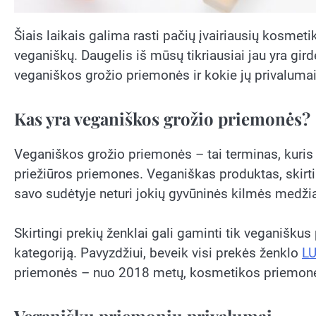
Šiais laikais galima rasti pačių įvairiausių kosmetik
veganiškų. Daugelis iš mūsų tikriausiai jau yra gird
veganiškos grožio priemonės ir kokie jų privaluma
Kas yra veganiškos grožio priemonės?
Veganiškos grožio priemonės – tai terminas, kuris
priežiūros priemones. Veganiškas produktas, skirti
savo sudėtyje neturi jokių gyvūninės kilmės medži
Skirtingi prekių ženklai gali gaminti tik veganišku
kategoriją. Pavyzdžiui, beveik visi prekės ženklo
L
priemonės – nuo 2018 metų, kosmetikos priemon
Veganiškų priemonių privalumai