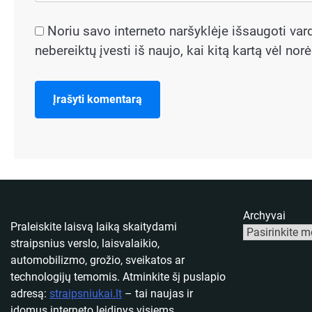
Noriu savo interneto naršyklėje išsaugoti vardą
nebereiktų įvesti iš naujo, kai kitą kartą vėl no
Archyvai
Praleiskite laisvą laiką skaitydami
straipsnius verslo, laisvalaikio,
automobilizmo, grožio, sveikatos ar
technologijų temomis. Atminkite šį puslapio
adresą:
straipsniukai.lt
– tai naujas ir
įdomus interneto leidinys visiems