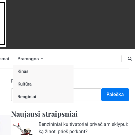
amai
Pramogos
Kinas
Paieška
Kultūra
Paieška
Renginiai
Naujausi straipsniai
Benzininiai kultivatoriai privačiam sklypui:
ką žinoti prieš perkant?