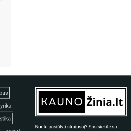
bas
lyrika
istika
Norite pasiūlyti straipsnį? Susisiekite su