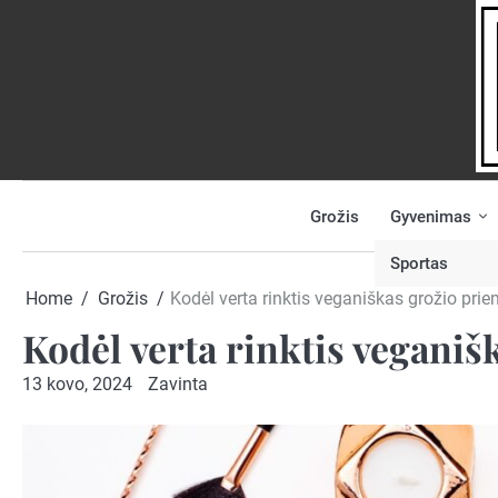
Skip
to
content
Grožis
Gyvenimas
NAUJIENOS
PRANEŠK
NAUJIENĄ
Sportas
Home
Grožis
Kodėl verta rinktis veganiškas grožio pri
Kodėl verta rinktis vegani
13 kovo, 2024
Zavinta