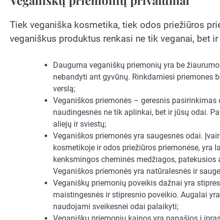
Tiek veganiška kosmetika, tiek odos priežiūros prie
veganiškus produktus renkasi ne tik veganai, bet ir
Dauguma veganiškų priemonių yra be žiaurumo (a
nebandyti ant gyvūnų. Rinkdamiesi priemones be 
verslą;
Veganiškos priemonės – geresnis pasirinkimas o
naudingesnės ne tik aplinkai, bet ir jūsų odai. P
aliejų ir sviestų;
Veganiškos priemonės yra saugesnės odai. Įvairū
kosmetikoje ir odos priežiūros priemonėse, yra la
kenksmingos cheminės medžiagos, patekusios ant 
Veganiškos priemonės yra natūralesnės ir saug
Veganiškų priemonių poveikis dažnai yra stipre
maistingesnės ir stipresnio poveikio. Augalai yra 
naudojami sveikesnei odai palaikyti;
Veganiškų priemonių kainos yra panašios į įpr