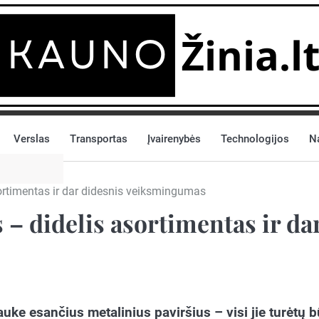
Verslas
Transportas
Įvairenybės
Technologijos
N
rtimentas ir dar didesnis veiksmingumas
– didelis asortimentas ir da
uke esančius metalinius paviršius – visi jie turėtų b