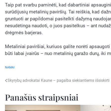
Taip pat svarbu paminėti, kad dabartiniai apsaugini
surūdijusių metalinių paviršių. Tai reiškia, kad daž
gruntuoti ar papildomai pasitelkti dažymą naudojant
nesudėtinga naudoti, o juos pasitelkus – ant nuda
drėgmės barjeras.
Metaliniai paviršiai, kuriuos galite norėti apsaugo
būti labai įvairūs – nuo metalinių garažo durų, iki me
NAMAI
Navigacija
Skyrybų advokatai Kaune – pagalba siekiantiems išsiskirti
tarp
Panašūs straipsniai
įrašų