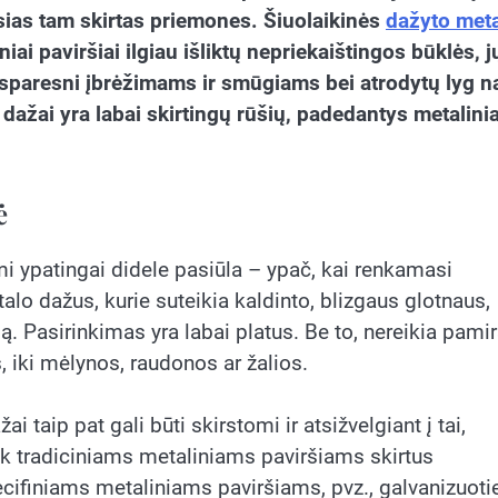
ias tam skirtas priemones. Šiuolaikinės
dažyto met
iai paviršiai ilgiau išliktų nepriekaištingos būklės, j
atsparesni įbrėžimams ir smūgiams bei atrodytų lyg na
 dažai yra labai skirtingų rūšių, padedantys metalin
ė
 ypatingai didele pasiūla – ypač, kai renkamasi
alo dažus, kurie suteikia kaldinto, blizgaus glotnaus,
. Pasirinkimas yra labai platus. Be to, nereikia pamirš
, iki mėlynos, raudonos ar žalios.
 taip pat gali būti skirstomi ir atsižvelgiant į tai,
ik tradiciniams metaliniams paviršiams skirtus
pecifiniams metaliniams paviršiams, pvz., galvanizuot