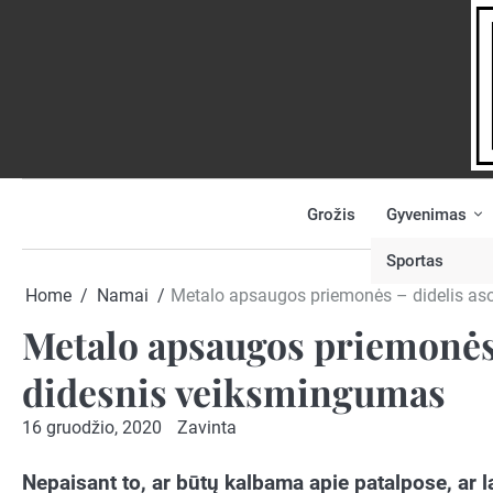
Skip
to
content
Grožis
Gyvenimas
NAUJIENOS
PRANEŠK
NAUJIENĄ
Sportas
Home
Namai
Metalo apsaugos priemonės – didelis aso
Metalo apsaugos priemonės 
didesnis veiksmingumas
16 gruodžio, 2020
Zavinta
Nepaisant to, ar būtų kalbama apie patalpose, ar la