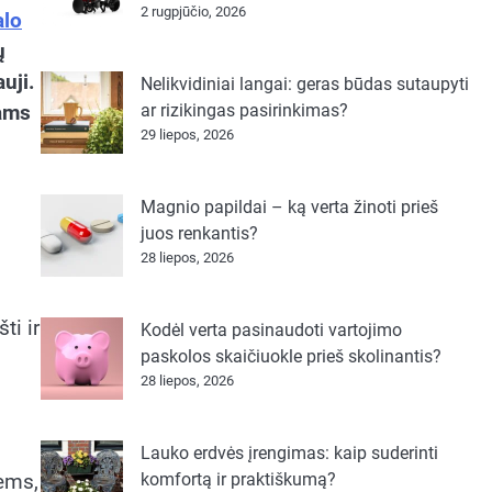
2 rugpjūčio, 2026
alo
ų
uji.
Nelikvidiniai langai: geras būdas sutaupyti
iams
ar rizikingas pasirinkimas?
29 liepos, 2026
Magnio papildai – ką verta žinoti prieš
juos renkantis?
28 liepos, 2026
ti ir
Kodėl verta pasinaudoti vartojimo
paskolos skaičiuokle prieš skolinantis?
28 liepos, 2026
Lauko erdvės įrengimas: kaip suderinti
komfortą ir praktiškumą?
iems,