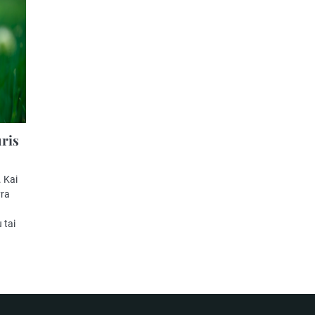
uris
 Kai
yra
 tai