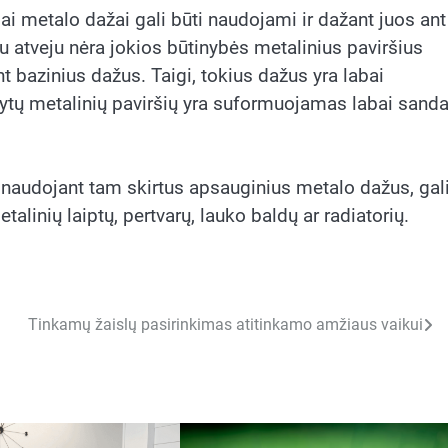
ai metalo dažai gali būti naudojami ir dažant juos ant
nu atveju nėra jokios būtinybės metalinius paviršius
 bazinius dažus. Taigi, tokius dažus yra labai
žytų metalinių paviršių yra suformuojamas labai sand
ti naudojant tam skirtus apsauginius metalo dažus, gal
talinių laiptų, pertvarų, lauko baldų ar radiatorių.
Tinkamų žaislų pasirinkimas atitinkamo amžiaus vaikui