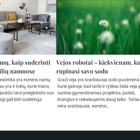
imų, kaip suderinti
Vejos robotai – kiekvienam, k
tilių namuose
rūpinasi savo sodu
 estetika yra esminis namų
Graži veja yra svarbiausia sodo puošmena.
 yra ir tokių, kurie mano,
kurie galvoja, kad tanki ir ryškiai žalia veja 
jaukūs tarsi prieglobstis nuo
sunkiai įgyvendinamas projektas, juolab,
aigi gali būti sudėtinga
brangius ir reikalaujantis daug laiko. Tačiau
…
nėra svarbiausia. esminis…