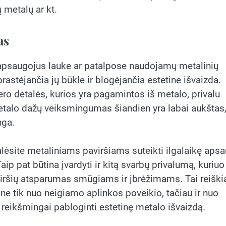
 metalų ar kt.
as
neapsaugojus lauke ar patalpose naudojamų metalinių
 prastėjančia jų būkle ir blogėjančia estetine išvaizda.
ero detalės, kurios yra pagamintos iš metalo, privalu
metalo dažų veiksmingumas šiandien yra labai aukštas
nga.
ėsite metaliniams paviršiams suteikti ilgalaikę aps
aip pat būtina įvardyti ir kitą svarbų privalumą, kuriuo
viršių atsparumas smūgiams ir įbrėžimams. Tai reiški
ne tik nuo neigiamo aplinkos poveikio, tačiau ir nuo
o reikšmingai pabloginti estetinę metalo išvaizdą.