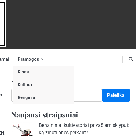
amai
Pramogos
Kinas
Paieška
Kultūra
r
Paieška
Renginiai
Naujausi straipsniai
Benzininiai kultivatoriai privačiam sklypui:
ūti
ką žinoti prieš perkant?