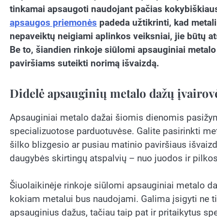
tinkamai apsaugoti naudojant pačias kokybiškiaus
apsaugos priemonės
padeda užtikrinti, kad metalin
nepaveiktų neigiami aplinkos veiksniai, jie būtų 
Be to, šiandien rinkoje siūlomi apsauginiai metalo
paviršiams suteikti norimą išvaizdą.
Didelė apsauginių metalo dažų įvairov
Apsauginiai metalo dažai šiomis dienomis pasižymi
specializuotose parduotuvėse. Galite pasirinkti met
šilko blizgesio ar pusiau matinio paviršiaus išvaizdą
daugybės skirtingų atspalvių – nuo juodos ir pilkos
Šiuolaikinėje rinkoje siūlomi apsauginiai metalo dažai
kokiam metalui bus naudojami. Galima įsigyti ne t
apsauginius dažus, tačiau taip pat ir pritaikytus s