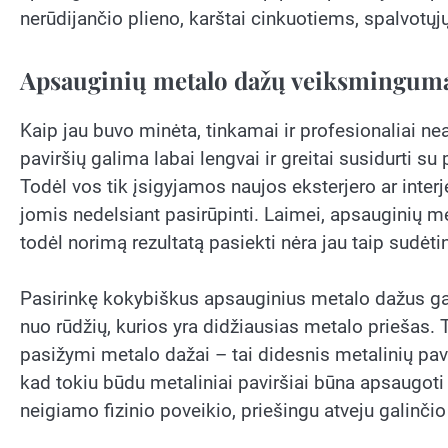
nerūdijančio plieno, karštai cinkuotiems, spalvotųjų
Apsauginių metalo dažų veiksmingum
Kaip jau buvo minėta, tinkamai ir profesionaliai 
paviršių galima labai lengvai ir greitai susidurti su
Todėl vos tik įsigyjamos naujos eksterjero ar interj
jomis nedelsiant pasirūpinti. Laimei, apsauginių 
todėl norimą rezultatą pasiekti nėra jau taip sudėti
Pasirinkę kokybiškus apsauginius metalo dažus gal
nuo rūdžių, kurios yra didžiausias metalo priešas. T
pasižymi metalo dažai – tai didesnis metalinių pa
kad tokiu būdu metaliniai paviršiai būna apsaugoti 
neigiamo fizinio poveikio, priešingu atveju galinči