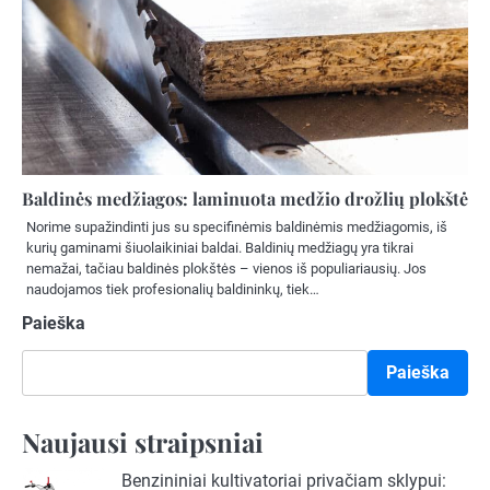
Baldinės medžiagos: laminuota medžio drožlių plokštė
Norime supažindinti jus su specifinėmis baldinėmis medžiagomis, iš
kurių gaminami šiuolaikiniai baldai. Baldinių medžiagų yra tikrai
nemažai, tačiau baldinės plokštės – vienos iš populiariausių. Jos
naudojamos tiek profesionalių baldininkų, tiek…
Paieška
Paieška
Naujausi straipsniai
Benzininiai kultivatoriai privačiam sklypui: