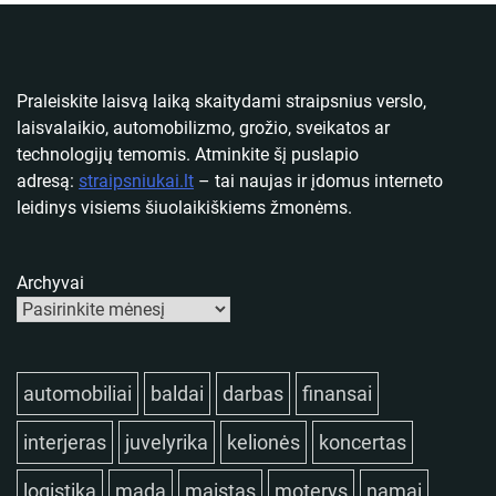
Praleiskite laisvą laiką skaitydami straipsnius verslo,
laisvalaikio, automobilizmo, grožio, sveikatos ar
technologijų temomis. Atminkite šį puslapio
adresą:
straipsniukai.lt
– tai naujas ir įdomus interneto
leidinys visiems šiuolaikiškiems žmonėms.
Archyvai
automobiliai
baldai
darbas
finansai
interjeras
juvelyrika
kelionės
koncertas
logistika
mada
maistas
moterys
namai