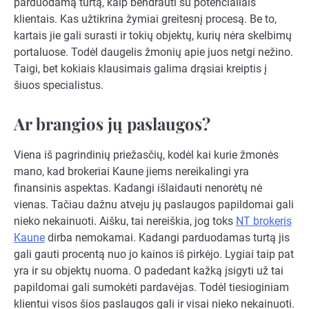
parduodamą turtą, kaip bendrauti su potencialiais
klientais. Kas užtikrina žymiai greitesnį procesą. Be to,
kartais jie gali surasti ir tokių objektų, kurių nėra skelbimų
portaluose. Todėl daugelis žmonių apie juos netgi nežino.
Taigi, bet kokiais klausimais galima drąsiai kreiptis į
šiuos specialistus.
Ar brangios jų paslaugos?
Viena iš pagrindinių priežasčių, kodėl kai kurie žmonės
mano, kad brokeriai Kaune jiems nereikalingi yra
finansinis aspektas. Kadangi išlaidauti nenorėtų nė
vienas. Tačiau dažnu atveju jų paslaugos papildomai gali
nieko nekainuoti. Aišku, tai nereiškia, jog toks
NT brokeris
Kaune
dirba nemokamai. Kadangi parduodamas turtą jis
gali gauti procentą nuo jo kainos iš pirkėjo. Lygiai taip pat
yra ir su objektų nuoma. O padedant kažką įsigyti už tai
papildomai gali sumokėti pardavėjas. Todėl tiesioginiam
klientui visos šios paslaugos gali ir visai nieko nekainuoti.