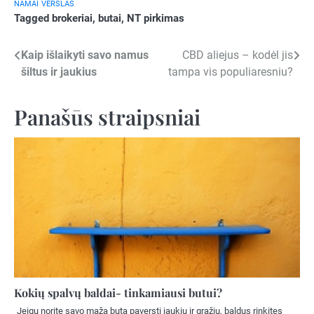
NAMAI
VERSLAS
Tagged
brokeriai
,
butai
,
NT pirkimas
Navigacija
Kaip išlaikyti savo namus
CBD aliejus – kodėl jis
šiltus ir jaukius
tampa vis populiaresniu?
tarp
įrašų
Panašūs straipsniai
Kokių spalvų baldai- tinkamiausi butui?
Jeigu norite savo mažą butą paversti jaukiu ir gražiu, baldus rinkites