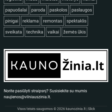
papuošalai
paroda
paskolos
paslaugos
pinigai
reklama
remontas
spektaklis
sveikata
technika
vaikai
žemės ūkis
Norite pasiūlyti straipsnį? Susisiekite su mumis
naujienos@vilniauszinia.lt
.
Visos teisės saugomos © 2026
kaunozinia.lt
| Slick