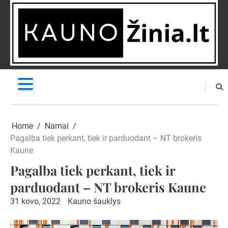
Skip
to
content
NAUJIENOS
PRANEŠK
NAUJIENĄ
Home
Namai
Pagalba tiek perkant, tiek ir parduodant – NT brokeris
Kaune
Pagalba tiek perkant, tiek ir
parduodant – NT brokeris Kaune
31 kovo, 2022
Kauno šauklys