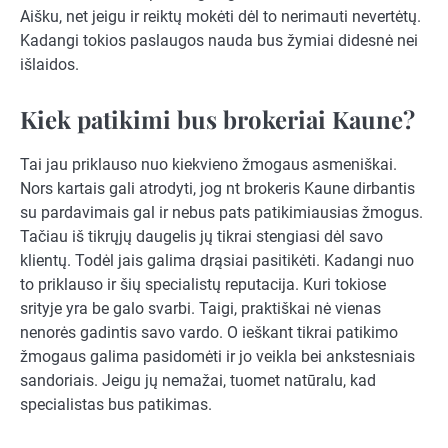
Aišku, net jeigu ir reiktų mokėti dėl to nerimauti nevertėtų.
Kadangi tokios paslaugos nauda bus žymiai didesnė nei
išlaidos.
Kiek patikimi bus brokeriai Kaune?
Tai jau priklauso nuo kiekvieno žmogaus asmeniškai.
Nors kartais gali atrodyti, jog nt brokeris Kaune dirbantis
su pardavimais gal ir nebus pats patikimiausias žmogus.
Tačiau iš tikrųjų daugelis jų tikrai stengiasi dėl savo
klientų. Todėl jais galima drąsiai pasitikėti. Kadangi nuo
to priklauso ir šių specialistų reputacija. Kuri tokiose
srityje yra be galo svarbi. Taigi, praktiškai nė vienas
nenorės gadintis savo vardo. O ieškant tikrai patikimo
žmogaus galima pasidomėti ir jo veikla bei ankstesniais
sandoriais. Jeigu jų nemažai, tuomet natūralu, kad
specialistas bus patikimas.