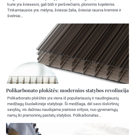
kurie yra šviesesni, gali būti ir peršviečiami, plonomis kojelėmis.
Tinkamiausios yra: mėlyna, šviesiai žalia, šviesiai rausva kreminė ir
švelniai…
Polikarbonato plokštės: modernios statybos revoliucija
Polikarbonato plokštės yra viena iš populiariausių ir naudingiausių
medžiagų šiuolaikinėje statyboje. Ši medžiaga, dėl savo išskirtinių
savybių, vis dažniau naudojama įvairiose srityse, nuo gyvenamųjų
namų iki pramoninių pastatų statybos. Polikarbonatas…