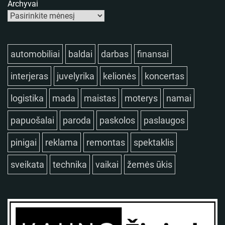
Archyvai
automobiliai
baldai
darbas
finansai
interjeras
juvelyrika
kelionės
koncertas
logistika
mada
maistas
moterys
namai
papuošalai
paroda
paskolos
paslaugos
pinigai
reklama
remontas
spektaklis
sveikata
technika
vaikai
žemės ūkis