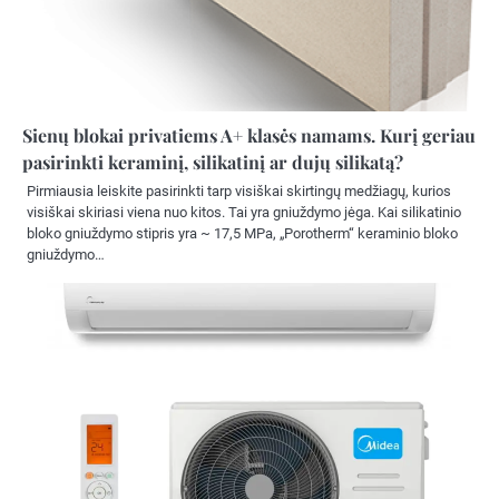
Sienų blokai privatiems A+ klasės namams. Kurį geriau
pasirinkti keraminį, silikatinį ar dujų silikatą?
Pirmiausia leiskite pasirinkti tarp visiškai skirtingų medžiagų, kurios
visiškai skiriasi viena nuo kitos. Tai yra gniuždymo jėga. Kai silikatinio
bloko gniuždymo stipris yra ~ 17,5 MPa, „Porotherm“ keraminio bloko
gniuždymo…