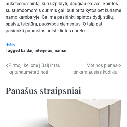
aukštesnę spintą, kuri užpildytų daugiau erdvės. Spintos
su stumdomomis durimis gali būti pritaikytos bet kuriame
namo kambaryje. Galima pasirinkti spintos dydį, stilių,
spalvą, tekstūrą, puošybos elementus. O taip pat
pasirinkti paprastas ar įstiklintas dureles.
NAMAI
Tagged
baldai
,
interjeras
,
namai
Navigacija
Pirmoji kelionė į Balį ir tai,
Motinos pienas-
ką turėtumėte žinoti
tinkamiausias kūdikiui
tarp
įrašų
Panašūs straipsniai