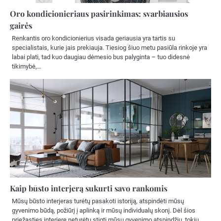
Oro kondicionieriaus pasirinkimas: svarbiausios
gairės
Renkantis oro kondicionierius visada geriausia yra tartis su
specialistais, kurie jais prekiauja. Tiesiog šiuo metu pasiūla rinkoje yra
labai plati, tad kuo daugiau dėmesio bus palyginta – tuo didesnė
tikimybė,…
Kaip būsto interjerą sukurti savo rankomis
Mūsų būsto interjeras turėtų pasakoti istoriją, atspindėti mūsų
gyvenimo būdą, požiūrį į aplinką ir mūsų individualų skonį. Dėl šios
priežasties interjere neturėtų stigti mūsų gyvenimo atspindžių, tokių