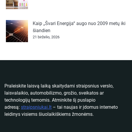
Kaip „Švari Energija“ augo nuo 2009 metų iki
šiandien
21 birželio, 2026
Praleiskite laisvą laiką skaitydami straipsnius verslo,
laisvalaikio, automobilizmo, grožio, sveikatos ar
technologijų temomis. Atminkite šį puslapio
adresą:
straipsniukai.lt
– tai naujas ir įdomus interneto
leidinys visiems šiuolaikiškiems žmonėms.