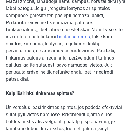
Mažai žmonių išnaudoja namų kampus, nors tai tikrai yra
labai patogu. Jeigu įrengsite lentynas ar spinteles
kampuose, galėsite ten paslėpti nemažai daiktų.
Perkrauta erdvė ne tik sumažina patalpos
funkcionalumą, bet atrodo neestetiškai. Norint viso šito
išvengti turi būti tinkami
baldai namams
, tokie kaip
spintos, komodos, lentynos, reguliarus daiktų
peržiūrėjimas, dovanojimas ar pardavimas. Pasitelkę
tinkamus baldus ar reguliariai peržvelgdami turimus
daiktus, galite sutaupyti savo namuose vietos. Juk
perkrauta erdvė ne tik nefunkcionalu, bet ir neatrodi
patraukliai.
Kaip išsirinkti tinkamas spintas?
Universalus- pasirinkimas spintos, jos padeda efektyviai
sutaupyti vietos namuose. Rekomenduojama šiuos
baldus rinktis atsižvelgiant į patalpų išplanavimą, jei
kambario lubos itin aukštos, tuomet galima įsigyti