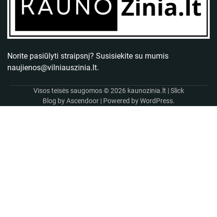
Norite pasiūlyti straipsnį? Susisiekite su mumis
naujienos@vilniauszinia.lt
.
Visos teisės saugomos © 2026
kaunozinia.lt
| Slick
Blog by
Ascendoor
| Powered by
WordPress
.