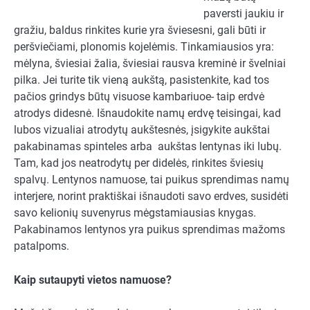
paversti jaukiu ir
gražiu, baldus rinkites kurie yra šviesesni, gali būti ir
peršviečiami, plonomis kojelėmis. Tinkamiausios yra:
mėlyna, šviesiai žalia, šviesiai rausva kreminė ir švelniai
pilka. Jei turite tik vieną aukštą, pasistenkite, kad tos
pačios grindys būtų visuose kambariuoe- taip erdvė
atrodys didesnė. Išnaudokite namų erdvę teisingai, kad
lubos vizualiai atrodytų aukštesnės, įsigykite aukštai
pakabinamas spinteles arba aukštas lentynas iki lubų.
Tam, kad jos neatrodytų per didelės, rinkites šviesių
spalvų. Lentynos namuose, tai puikus sprendimas namų
interjere, norint praktiškai išnaudoti savo erdves, susidėti
savo kelionių suvenyrus mėgstamiausias knygas.
Pakabinamos lentynos yra puikus sprendimas mažoms
patalpoms.
Kaip sutaupyti vietos namuose?