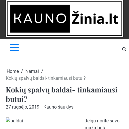
Skip
to
content
NAUJIENOS
PRANEŠK
NAUJIENĄ
Home
Namai
Kokių spalvų baldai- tinkamiausi butui?
Kokių spalvų baldai- tinkamiausi
butui?
27 rugsėjo, 2019
Kauno šauklys
Jeigu norite savo
mažą butą