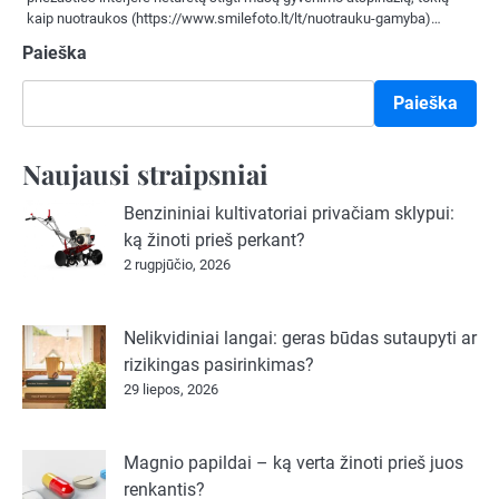
kaip nuotraukos (https://www.smilefoto.lt/lt/nuotrauku-gamyba)…
Paieška
Paieška
Naujausi straipsniai
Benzininiai kultivatoriai privačiam sklypui:
ką žinoti prieš perkant?
2 rugpjūčio, 2026
Nelikvidiniai langai: geras būdas sutaupyti ar
rizikingas pasirinkimas?
29 liepos, 2026
Magnio papildai – ką verta žinoti prieš juos
renkantis?