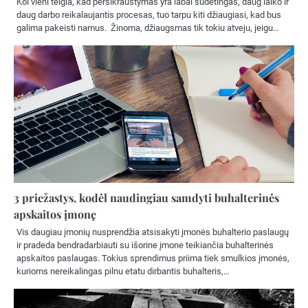
Kol vieni teigia, kad persikraustymas yra labai sudėtingas, daug laiko ir
daug darbo reikalaujantis procesas, tuo tarpu kiti džiaugiasi, kad bus
galima pakeisti namus. Žinoma, džiaugsmas tik tokiu atveju, jeigu…
3 priežastys, kodėl naudingiau samdyti buhalterinės
apskaitos įmonę
Vis daugiau įmonių nusprendžia atsisakyti įmonės buhalterio paslaugų
ir pradeda bendradarbiauti su išorine įmone teikiančia buhalterinės
apskaitos paslaugas. Tokius sprendimus priima tiek smulkios įmonės,
kurioms nereikalingas pilnu etatu dirbantis buhalteris,…