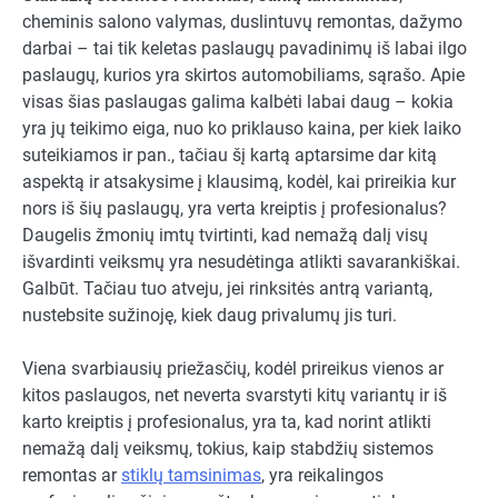
cheminis salono valymas, duslintuvų remontas, dažymo
darbai – tai tik keletas paslaugų pavadinimų iš labai ilgo
paslaugų, kurios yra skirtos automobiliams, sąrašo. Apie
visas šias paslaugas galima kalbėti labai daug – kokia
yra jų teikimo eiga, nuo ko priklauso kaina, per kiek laiko
suteikiamos ir pan., tačiau šį kartą aptarsime dar kitą
aspektą ir atsakysime į klausimą, kodėl, kai prireikia kur
nors iš šių paslaugų, yra verta kreiptis į profesionalus?
Daugelis žmonių imtų tvirtinti, kad nemažą dalį visų
išvardinti veiksmų yra nesudėtinga atlikti savarankiškai.
Galbūt. Tačiau tuo atveju, jei rinksitės antrą variantą,
nustebsite sužinoję, kiek daug privalumų jis turi.
Viena svarbiausių priežasčių, kodėl prireikus vienos ar
kitos paslaugos, net neverta svarstyti kitų variantų ir iš
karto kreiptis į profesionalus, yra ta, kad norint atlikti
nemažą dalį veiksmų, tokius, kaip stabdžių sistemos
remontas ar
stiklų tamsinimas
, yra reikalingos