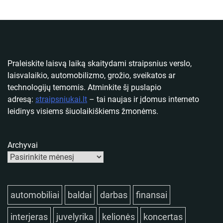
Praleiskite laisvą laiką skaitydami straipsnius verslo,
laisvalaikio, automobilizmo, grožio, sveikatos ar
technologijų temomis. Atminkite šį puslapio
adresą:
straipsniukai.lt
– tai naujas ir įdomus interneto
leidinys visiems šiuolaikiškiems žmonėms.
Archyvai
automobiliai
baldai
darbas
finansai
interjeras
juvelyrika
kelionės
koncertas