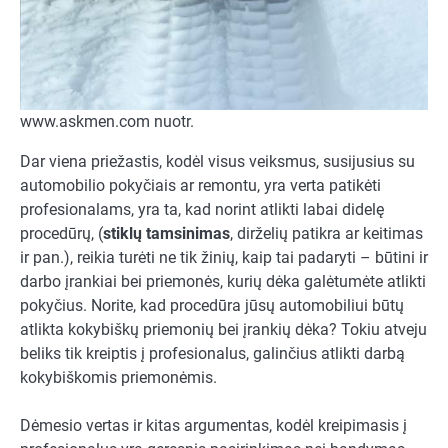
www.askmen.com nuotr.
Dar viena priežastis, kodėl visus veiksmus, susijusius su
automobilio pokyčiais ar remontu, yra verta patikėti
profesionalams, yra ta, kad norint atlikti labai didelę
procedūrų, (
stiklų tamsinimas
, dirželių patikra ar keitimas
ir pan.), reikia turėti ne tik žinių, kaip tai padaryti – būtini ir
darbo įrankiai bei priemonės, kurių dėka galėtumėte atlikti
pokyčius. Norite, kad procedūra jūsų automobiliui būtų
atlikta kokybiškų priemonių bei įrankių dėka? Tokiu atveju
beliks tik kreiptis į profesionalus, galinčius atlikti darbą
kokybiškomis priemonėmis.
Dėmesio vertas ir kitas argumentas, kodėl kreipimasis į