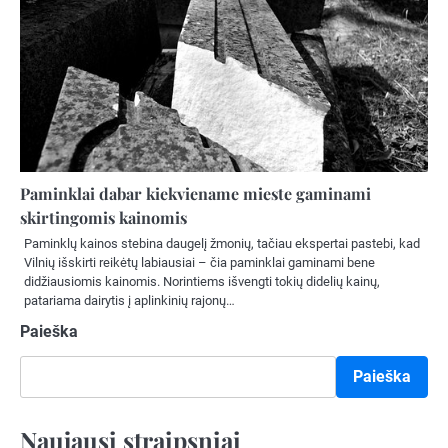
Paminklai dabar kiekviename mieste gaminami
skirtingomis kainomis
Paminklų kainos stebina daugelį žmonių, tačiau ekspertai pastebi, kad
Vilnių išskirti reikėtų labiausiai – čia paminklai gaminami bene
didžiausiomis kainomis. Norintiems išvengti tokių didelių kainų,
patariama dairytis į aplinkinių rajonų…
Paieška
Paieška
Naujausi straipsniai