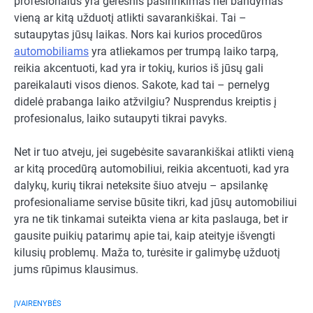
profesionalus yra geresnis pasirinkimas nei bandymas
vieną ar kitą užduotį atlikti savarankiškai. Tai –
sutaupytas jūsų laikas. Nors kai kurios procedūros
automobiliams
yra atliekamos per trumpą laiko tarpą,
reikia akcentuoti, kad yra ir tokių, kurios iš jūsų gali
pareikalauti visos dienos. Sakote, kad tai – pernelyg
didelė prabanga laiko atžvilgiu? Nusprendus kreiptis į
profesionalus, laiko sutaupyti tikrai pavyks.
Net ir tuo atveju, jei sugebėsite savarankiškai atlikti vieną
ar kitą procedūrą automobiliui, reikia akcentuoti, kad yra
dalykų, kurių tikrai neteksite šiuo atveju – apsilankę
profesionaliame servise būsite tikri, kad jūsų automobiliui
yra ne tik tinkamai suteikta viena ar kita paslauga, bet ir
gausite puikių patarimų apie tai, kaip ateityje išvengti
kilusių problemų. Maža to, turėsite ir galimybę užduotį
jums rūpimus klausimus.
ĮVAIRENYBĖS