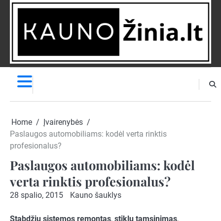
Skip
to
content
NAUJIENOS
PRANEŠK
NAUJIENĄ
Home
Įvairenybės
Paslaugos automobiliams: kodėl verta rinktis
profesionalus?
Paslaugos automobiliams: kodėl
verta rinktis profesionalus?
28 spalio, 2015
Kauno šauklys
Stabdžių sistemos remontas
,
stiklų tamsinimas
,