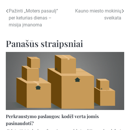
Navigacija
Pažinti „Moters pasaulį“
Kauno miesto mokinių
per keturias dienas –
sveikata
tarp
misija įmanoma
įrašų
Panašūs straipsniai
Perkraustymo paslaugos: kodėl verta jomis
pasinaudoti?