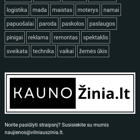
logistika
mada
maistas
moterys
namai
papuošalai
paroda
paskolos
paslaugos
pinigai
reklama
remontas
spektaklis
sveikata
technika
vaikai
žemės ūkis
Norite pasiūlyti straipsnį? Susisiekite su mumis
naujienos@vilniauszinia.lt
.