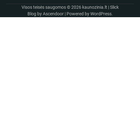
Visos teisės saugomos © 2026
kaunozinia.lt
| Slick
Blog by
Ascendoor
| Powered by
WordPress
.