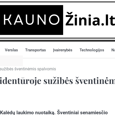
Verslas
Transportas
Įvairenybės
Technologijos
N
e sužibės šventinėmis spalvomis
zidentūroje sužibės šventinė
. Kalėdų laukimo nuotaiką. Šventiniai senamiesčio