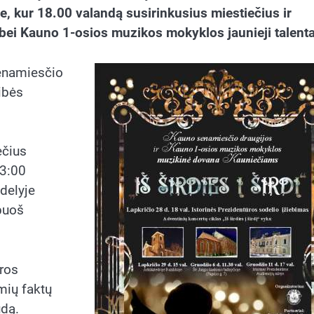
e, kur 18.00 valandą susirinkusius miestiečius ir
bei Kauno 1-osios muzikos mokyklos jaunieji talenta
senamiesčio
ibės
ečius
23:00
delyje
puoš
ūros
mių faktų
ūdą.