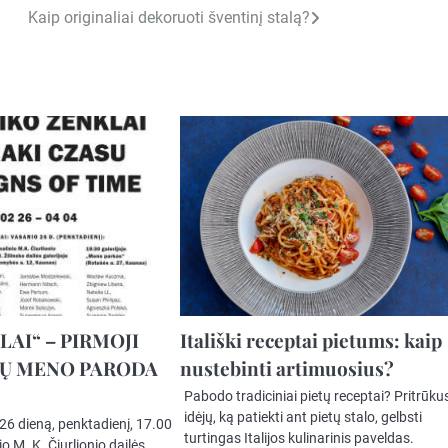
Kaip originaliai dekoruoti šventinį stalą?
LAI“ – PIRMOJI
Itališki receptai pietums: kaip
KŲ MENO PARODA
nustebinti artimuosius?
Pabodo tradiciniai pietų receptai? Pritrūku
idėjų, ką patiekti ant pietų stalo, gelbsti
26 dieną, penktadienį, 17.00
turtingas Italijos kulinarinis paveldas.
o M. K. Čiurlionio dailės