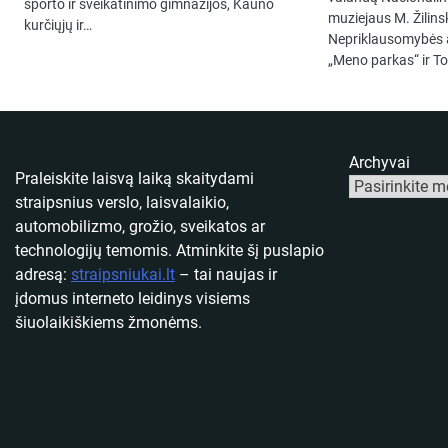
sporto ir sveikatinimo gimnazijos, Kauno
muziejaus M. Žilinsk
kurčiųjų ir…
Nepriklausomybės a
„Meno parkas“ ir To
Archyvai
Praleiskite laisvą laiką skaitydami
straipsnius verslo, laisvalaikio,
automobilizmo, grožio, sveikatos ar
technologijų temomis. Atminkite šį puslapio
adresą:
straipsniukai.lt
– tai naujas ir
įdomus interneto leidinys visiems
šiuolaikiškiems žmonėms.