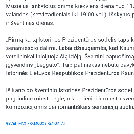
Muziejus lankytojus priims kiekvieną dieną nuo 11.
valandos (ketvirtadieniais iki 19.00 val.), išskyrus
ir šventines dienas.
„Pirmą kartą Istorinės Prezidentūros sodelis taps k
senamiesčio dalimi. Labai džiaugiamės, kad Kauną
verslininkai inicijuoja šią idėją. Šventinį papuoši
įgyvendins „Leggato“. Taip pat niekas nebūtų pavy
Istorinės Lietuvos Respublikos Prezidentūros Kaun
Iš karto po šventinio Istorinės Prezidentūros sodel
pagrindinė miesto eglė, o kauniečiai ir miesto sveč
kompozicijomis bei romantiškais sentencijų suoliu
GYVENIMAS
PRAMOGOS
RENGINIAI