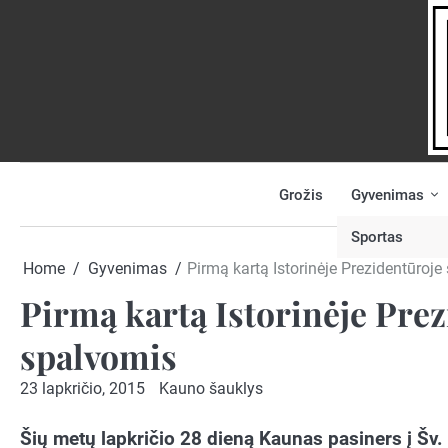
Skip
to
content
Grožis
Gyvenimas
NAUJIENOS
PRANEŠK
NAUJIENĄ
Sportas
Home
Gyvenimas
Pirmą kartą Istorinėje Prezidentūroj
Pirmą kartą Istorinėje Pre
spalvomis
23 lapkričio, 2015
Kauno šauklys
Šių metų lapkričio 28 dieną Kaunas pasiners į Šv