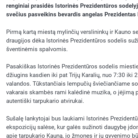
renginiai prasidės Istorinės Prezidentūros sodelyj
svečius pasveikins bevardis angelas Prezidentas 
Pirmą kartą miestą mylinčių verslininkų ir Kauno 
draugijos dėka Istorinės Prezidentūros sodelis suž
šventinėmis spalvomis.
Pasakiškas Istorinės Prezidentūros sodelis miesti
džiugins kasdien iki pat Trijų Karalių, nuo 7:30 iki 
valandos. Tūkstančiais lempučių šviečiančiame so
vakarais skambės rami kalėdinė muzika, o įėjimą 
autentiški tarpukario atvirukai.
Sušalę lankytojai bus laukiami Istorinės Prezident
ekspozicijų salėse, kur galės sužinoti daugybę įdo
apie tarpukario Kauną, jo žmones ir jų gyvenimo b