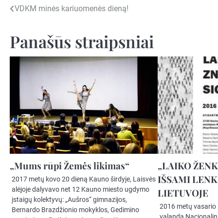
Navigacija
VDKM minės kariuomenės dieną!
tarp
Panašūs straipsniai
įrašų
„Mums rūpi Žemės likimas“
„LAIKO ŽENK
IŠSAMI LEN
2017 metų kovo 20 dieną Kauno širdyje, Laisvės
alėjoje dalyvavo net 12 Kauno miesto ugdymo
LIETUVOJE
įstaigų kolektyvų: „Aušros“ gimnazijos,
2016 metų vasario 
Bernardo Brazdžionio mokyklos, Gedimino
valandą Nacionalini