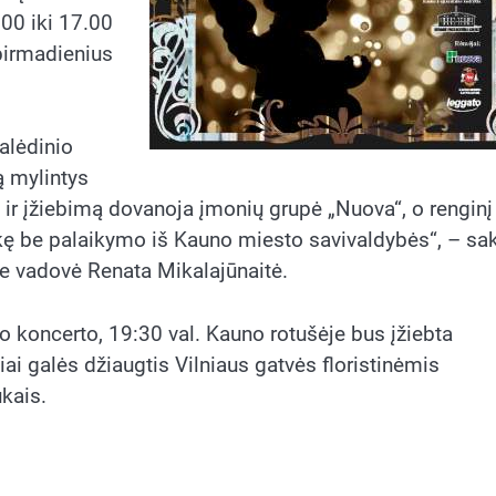
00 iki 17.00
 pirmadienius
alėdinio
 mylintys
mą ir įžiebimą dovanoja įmonių grupė „Nuova“, o renginį
kę be palaikymo iš Kauno miesto savivaldybės“, – sa
e vadovė Renata Mikalajūnaitė.
io koncerto, 19:30 val. Kauno rotušėje bus įžiebta
iai galės džiaugtis Vilniaus gatvės floristinėmis
kais.