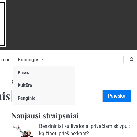
amai
Pramogos
Kinas
Paieška
Kultūra
mis
Paieška
Renginiai
Naujausi straipsniai
Benzininiai kultivatoriai privačiam sklypui:
ką žinoti prieš perkant?