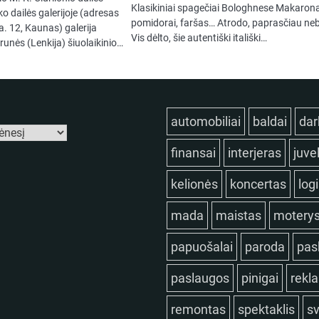
Klasikiniai spagečiai Bologhnese Makarona
o dailės galerijoje (adresas
pomidorai, faršas… Atrodo, paprasčiau ne
. 12, Kaunas) galerija
Vis dėlto, šie autentiški itališki…
runės (Lenkija) šiuolaikinio…
automobiliai
baldai
dar
finansai
interjeras
juve
kelionės
koncertas
log
mada
maistas
motery
papuošalai
paroda
pas
paslaugos
pinigai
rekl
remontas
spektaklis
sv