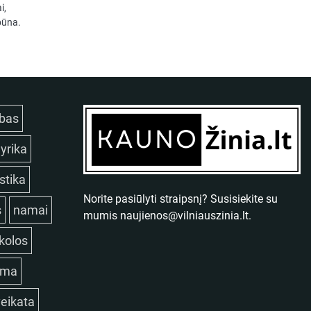
i,
būna.
bas
lyrika
istika
Norite pasiūlyti straipsnį? Susisiekite su
s
namai
mumis
naujienos@vilniauszinia.lt
.
kolos
ama
eikata