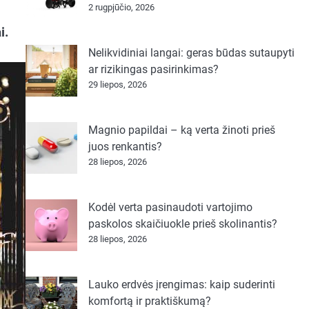
2 rugpjūčio, 2026
i.
Nelikvidiniai langai: geras būdas sutaupyti
ar rizikingas pasirinkimas?
29 liepos, 2026
Magnio papildai – ką verta žinoti prieš
juos renkantis?
28 liepos, 2026
Kodėl verta pasinaudoti vartojimo
paskolos skaičiuokle prieš skolinantis?
28 liepos, 2026
Lauko erdvės įrengimas: kaip suderinti
komfortą ir praktiškumą?